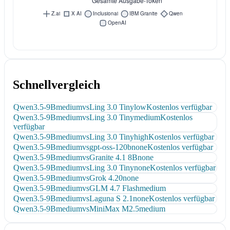
Schnellvergleich
Qwen3.5-9B
medium
vs
Ling 3.0 Tiny
low
Kostenlos verfügbar
Qwen3.5-9B
medium
vs
Ling 3.0 Tiny
medium
Kostenlos
verfügbar
Qwen3.5-9B
medium
vs
Ling 3.0 Tiny
high
Kostenlos verfügbar
Qwen3.5-9B
medium
vs
gpt-oss-120b
none
Kostenlos verfügbar
Qwen3.5-9B
medium
vs
Granite 4.1 8B
none
Qwen3.5-9B
medium
vs
Ling 3.0 Tiny
none
Kostenlos verfügbar
Qwen3.5-9B
medium
vs
Grok 4.20
none
Qwen3.5-9B
medium
vs
GLM 4.7 Flash
medium
Qwen3.5-9B
medium
vs
Laguna S 2.1
none
Kostenlos verfügbar
Qwen3.5-9B
medium
vs
MiniMax M2.5
medium