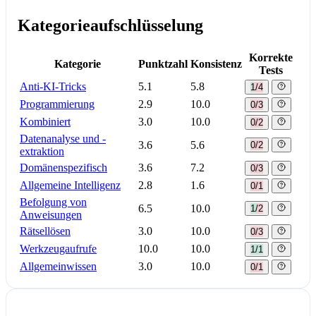
Kategorieaufschlüsselung
Korrekte
Kategorie
Punktzahl
Konsistenz
Tests
Anti-KI-Tricks
5.1
5.8
1/4
Programmierung
2.9
10.0
0/3
Kombiniert
3.0
10.0
0/2
Datenanalyse und -
3.6
5.6
0/2
extraktion
Domänenspezifisch
3.6
7.2
0/3
Allgemeine Intelligenz
2.8
1.6
0/1
Befolgung von
6.5
10.0
1/2
Anweisungen
Rätsellösen
3.0
10.0
0/3
Werkzeugaufrufe
10.0
10.0
1/1
Allgemeinwissen
3.0
10.0
0/1