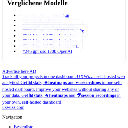
Verglichene Modelle
#230 GLM 4.7 Flash
Z.ai
#233 Grok 4.20
X AI
#237 Ling 3.0 Tiny
Inclusionai
#238 Granite 4.1 8B
IBM Granite
#240 Ling 3.0 Tiny
Inclusionai
#241 Ling 3.0 Tiny
Inclusionai
#244 Ling 3.0 Tiny
Inclusionai
#246 gpt-oss-120b
OpenAI
Advertise here
AD
Track all your projects in one dashboard.
UXWizz - self-hosted web
analytics!
Get 📊
stats
, 🔥
heatmaps
and 👀
recordings
in one self-
hosted dashboard.
Improve your websites without sharing any of
your data. Get 📊
stats
, 🔥
heatmaps
and 🎥
session recordings
in
your own, self-hosted dashboard!
uxwizz.com
Navigation
Bestenliste