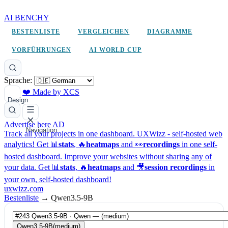
AI BENCHY
BESTENLISTE
VERGLEICHEN
DIAGRAMME
VORFÜHRUNGEN
AI WORLD CUP
Sprache:
❤️ Made by XCS
Design
Advertise here
AD
Navigation
Track all your projects in one dashboard.
UXWizz - self-hosted web
analytics!
Get 📊
stats
, 🔥
heatmaps
and 👀
recordings
in one self-
hosted dashboard.
Improve your websites without sharing any of
your data. Get 📊
stats
, 🔥
heatmaps
and 🎥
session recordings
in
your own, self-hosted dashboard!
uxwizz.com
Bestenliste
→
Qwen3.5-9B
Qwen3.5-9B
(medium)