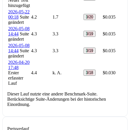
Neuer Test
hinzugefügt
2026-05-22
00:18
Suite
4.2
1.7
$0.035
3/20
geändert
2026-05-08
14:44
Suite
4.3
3.3
$0.035
3/19
geändert
2026-05-08
14:44
Suite
4.3
3.3
$0.035
3/19
geändert
2026-04-20
17:48
Erster
4.4
k. A.
$0.030
3/18
erfasster
Lauf
Dieser Lauf nutzte eine andere Benchmark-Suite.
Berücksichtige Suite-Änderungen bei der historischen
Einordnung.
Preisverlauf