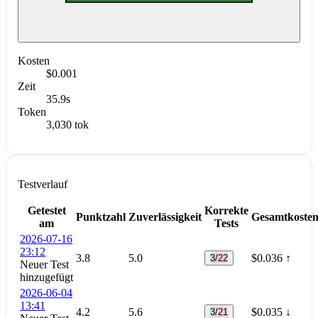
Kosten
$0.001
Zeit
35.9s
Token
3,030 tok
Testverlauf
Getestet
Korrekte
Punktzahl
Zuverlässigkeit
Gesamtkoste
am
Tests
2026-07-16
23:12
3.8
5.0
$0.036
↑
3/22
Neuer Test
hinzugefügt
2026-06-04
13:41
4.2
5.6
$0.035
↓
3/21