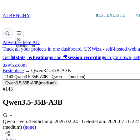
AI BENCHY
BESTENLISTE
V
Advertise here
AD
Navigation
Track all your projects in one dashboard.
UXWizz - self-hosted web an
Get 📊
stats
, 🔥
heatmaps
and 🎥
session recordings
in your own, sel
uxwizz.com
Bestenliste
→
Qwen3.5-35B-A3B
Qwen3.5-35B-A3B
(medium)
#143
Qwen3.5-35B-A3B
Qwen
·
Veröffentlichung: 2026-02-24
·
Getestet am: 2026-07-16 22:
(medium)
(none)
Teilen