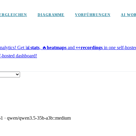
ERGLEICHEN
DIAGRAMME
VORFÜHRUNGEN
AI WO
alytics!
Get 📊
stats
, 🔥
heatmaps
and 👀
recordings
in one self-host
f-hosted dashboard!
51
·
qwen/qwen3.5-35b-a3b::medium