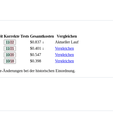
it
Korrekte Tests
Gesamtkosten
Vergleichen
$0.837
↓
Aktueller Lauf
11/22
$0.401
↓
Vergleichen
11/21
$0.547
Vergleichen
10/20
$0.398
Vergleichen
10/18
te-Änderungen bei der historischen Einordnung.