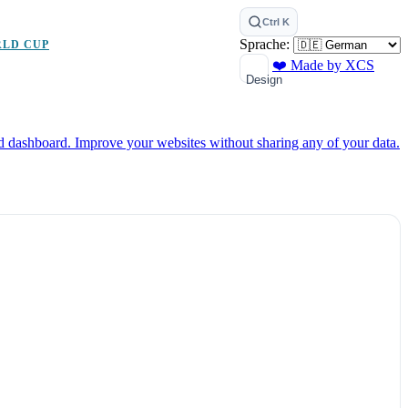
Ctrl K
Sprache:
RLD CUP
❤️ Made by XCS
Design
ed dashboard.
Improve your websites without sharing any of your data.