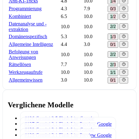
Anti-KI-Tricks
4.8
10.0
1/4
Programmierung
4.3
7.9
0/3
Kombiniert
6.5
10.0
1/2
Datenanalyse und -
10.0
10.0
2/2
extraktion
Domänenspezifisch
5.3
10.0
1/3
Allgemeine Intelligenz
4.4
3.0
0/1
Befolgung von
10.0
10.0
2/2
Anweisungen
Rätsellösen
7.7
10.0
2/3
Werkzeugaufrufe
10.0
10.0
1/1
Allgemeinwissen
3.0
10.0
0/1
Verglichene Modelle
#126 Gemini 3.5 Flash Lite
Google
#127 Gemini 3.1 Flash Lite Preview
Google
#128 Gemini 3.1 Flash Lite
Google
#129 Gemini 3.1 Flash Lite Preview
Google