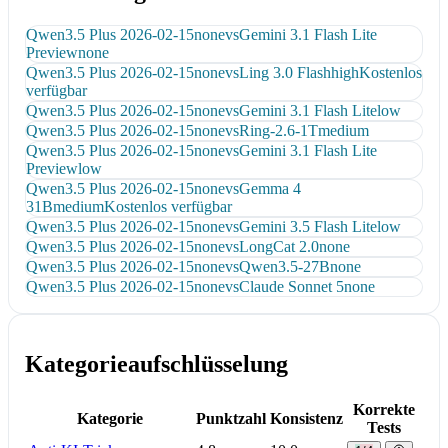
Qwen3.5 Plus 2026-02-15
none
vs
Gemini 3.1 Flash Lite
Preview
none
Qwen3.5 Plus 2026-02-15
none
vs
Ling 3.0 Flash
high
Kostenlos
verfügbar
Qwen3.5 Plus 2026-02-15
none
vs
Gemini 3.1 Flash Lite
low
Qwen3.5 Plus 2026-02-15
none
vs
Ring-2.6-1T
medium
Qwen3.5 Plus 2026-02-15
none
vs
Gemini 3.1 Flash Lite
Preview
low
Qwen3.5 Plus 2026-02-15
none
vs
Gemma 4
31B
medium
Kostenlos verfügbar
Qwen3.5 Plus 2026-02-15
none
vs
Gemini 3.5 Flash Lite
low
Qwen3.5 Plus 2026-02-15
none
vs
LongCat 2.0
none
Qwen3.5 Plus 2026-02-15
none
vs
Qwen3.5-27B
none
Qwen3.5 Plus 2026-02-15
none
vs
Claude Sonnet 5
none
Kategorieaufschlüsselung
Korrekte
Kategorie
Punktzahl
Konsistenz
Tests