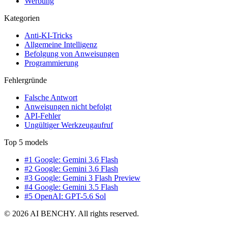
Werbung
Kategorien
Anti-KI-Tricks
Allgemeine Intelligenz
Befolgung von Anweisungen
Programmierung
Fehlergründe
Falsche Antwort
Anweisungen nicht befolgt
API-Fehler
Ungültiger Werkzeugaufruf
Top 5 models
#1 Google: Gemini 3.6 Flash
#2 Google: Gemini 3.6 Flash
#3 Google: Gemini 3 Flash Preview
#4 Google: Gemini 3.5 Flash
#5 OpenAI: GPT-5.6 Sol
© 2026 AI BENCHY. All rights reserved.