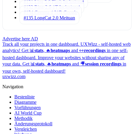
#131 Ling 3.0 Flash
Inclusionai
#132 Ring-2.6-1T
Inclusionai
#134 Gemma 4 31B
Google
#135 LongCat 2.0
Meituan
Advertise here
AD
Track all your projects in one dashboard.
UXWizz - self-hosted web
analytics!
Get 📊
stats
, 🔥
heatmaps
and 👀
recordings
in one self-
hosted dashboard.
Improve your websites without sharing any of
your data. Get 📊
stats
, 🔥
heatmaps
and 🎥
session recordings
in
your own, self-hosted dashboard!
uxwizz.com
Navigation
Bestenliste
Diagramme
Vorführungen
AI World Cup
Methodik
Änderungsprotokoll
Vergleichen