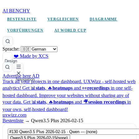
AI BENCHY
BESTENLISTE
VERGLEICHEN
DIAGRAMME
VORFÜHRUNGEN
AI WORLD CUP
Sprache:
❤️ Made by XCS
Design
Advertise here
AD
Navigation
Track all your projects in one dashboard.
UXWizz - self-hosted web
analytics!
Get 📊
stats
, 🔥
heatmaps
and 👀
recordings
in one self-
hosted dashboard.
Improve your websites without sharing any of
your data. Get 📊
stats
, 🔥
heatmaps
and 🎥
session recordings
in
your own, self-hosted dashboard!
uxwizz.com
Bestenliste
→
Qwen3.5 Plus 2026-02-15
Qwen3.5 Plus 2026-02-15
(none)