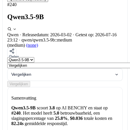
#240
Qwen3.5-9B
Qwen
·
Releasedatum: 2026-03-02
·
Getest op: 2026-07-16
23:12
·
qwen/qwen3.5-9b::medium
(medium)
(none)
Delen
Vergelijken
Vergelijken
Samenvatting
Qwen3.5-9B
scoort
3.8
op AI BENCHY en staat op
#240
. Het model heeft
5.0
betrouwbaarheid, een
slagingspercentage van
25.8%
,
$0.036
totale kosten en
82.24s
gemiddelde responstijd.