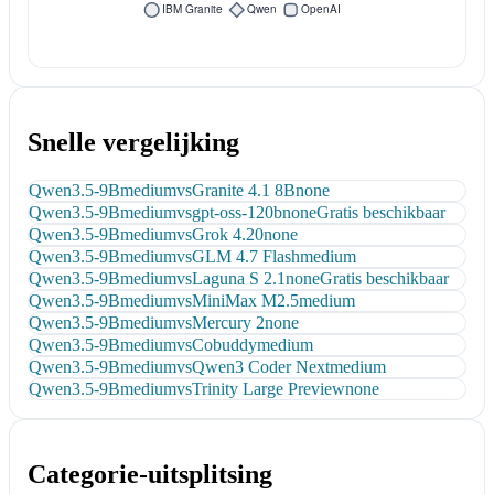
Snelle vergelijking
Qwen3.5-9B
medium
vs
Granite 4.1 8B
none
Qwen3.5-9B
medium
vs
gpt-oss-120b
none
Gratis beschikbaar
Qwen3.5-9B
medium
vs
Grok 4.20
none
Qwen3.5-9B
medium
vs
GLM 4.7 Flash
medium
Qwen3.5-9B
medium
vs
Laguna S 2.1
none
Gratis beschikbaar
Qwen3.5-9B
medium
vs
MiniMax M2.5
medium
Qwen3.5-9B
medium
vs
Mercury 2
none
Qwen3.5-9B
medium
vs
Cobuddy
medium
Qwen3.5-9B
medium
vs
Qwen3 Coder Next
medium
Qwen3.5-9B
medium
vs
Trinity Large Preview
none
Categorie-uitsplitsing