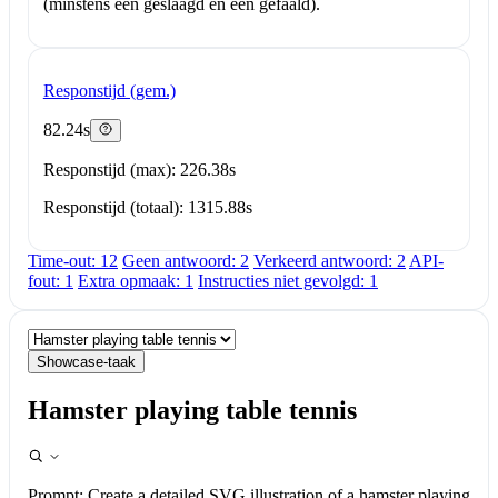
(minstens één geslaagd en één gefaald).
Responstijd (gem.)
82.24s
Responstijd (max): 226.38s
Responstijd (totaal): 1315.88s
Time-out: 12
Geen antwoord: 2
Verkeerd antwoord: 2
API-
fout: 1
Extra opmaak: 1
Instructies niet gevolgd: 1
Showcase-taak
Hamster playing table tennis
Prompt:
Create a detailed SVG illustration of a hamster playing