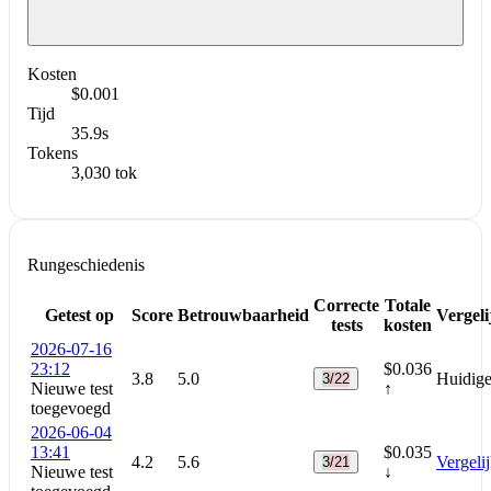
Kosten
$0.001
Tijd
35.9s
Tokens
3,030 tok
Rungeschiedenis
Correcte
Totale
Getest op
Score
Betrouwbaarheid
Vergeli
tests
kosten
2026-07-16
23:12
$0.036
3.8
5.0
Huidige
3/22
Nieuwe test
↑
toegevoegd
2026-06-04
13:41
$0.035
4.2
5.6
Vergeli
3/21
Nieuwe test
↓