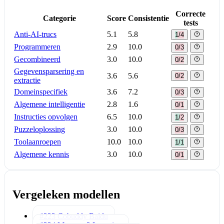
Correcte
Categorie
Score
Consistentie
tests
Anti-AI-trucs
5.1
5.8
1/4
Programmeren
2.9
10.0
0/3
Gecombineerd
3.0
10.0
0/2
Gegevensparsering en
3.6
5.6
0/2
extractie
Domeinspecifiek
3.6
7.2
0/3
Algemene intelligentie
2.8
1.6
0/1
Instructies opvolgen
6.5
10.0
1/2
Puzzeloplossing
3.0
10.0
0/3
Toolaanroepen
10.0
10.0
1/1
Algemene kennis
3.0
10.0
0/1
Vergeleken modellen
#223 Cobuddy
Baidu