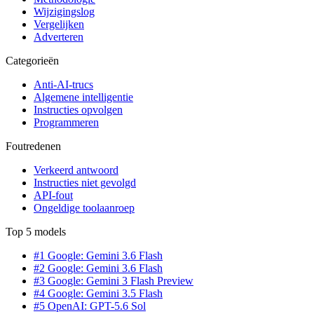
Wijzigingslog
Vergelijken
Adverteren
Categorieën
Anti-AI-trucs
Algemene intelligentie
Instructies opvolgen
Programmeren
Foutredenen
Verkeerd antwoord
Instructies niet gevolgd
API-fout
Ongeldige toolaanroep
Top 5 models
#1 Google: Gemini 3.6 Flash
#2 Google: Gemini 3.6 Flash
#3 Google: Gemini 3 Flash Preview
#4 Google: Gemini 3.5 Flash
#5 OpenAI: GPT-5.6 Sol