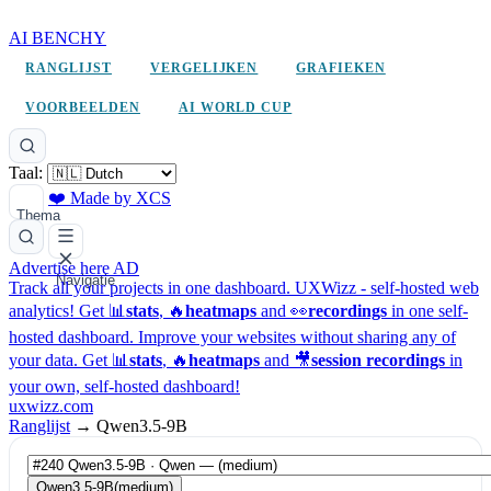
AI BENCHY
RANGLIJST
VERGELIJKEN
GRAFIEKEN
VOORBEELDEN
AI WORLD CUP
Taal:
❤️ Made by XCS
Thema
Advertise here
AD
Navigatie
Track all your projects in one dashboard.
UXWizz - self-hosted web
analytics!
Get 📊
stats
, 🔥
heatmaps
and 👀
recordings
in one self-
hosted dashboard.
Improve your websites without sharing any of
your data. Get 📊
stats
, 🔥
heatmaps
and 🎥
session recordings
in
your own, self-hosted dashboard!
uxwizz.com
Ranglijst
→
Qwen3.5-9B
Qwen3.5-9B
(medium)