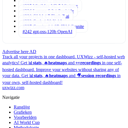
#224 Mercury 2
Inception
#225 MiniMax M2.5
Minimax
#226 Laguna S 2.1
Poolside
#230 GLM 4.7 Flash
Z.ai
#233 Grok 4.20
X AI
#237 Granite 4.1 8B
IBM Granite
#242 gpt-oss-120b
OpenAI
Advertise here
AD
Track all your projects in one dashboard.
UXWizz - self-hosted web
analytics!
Get 📊
stats
, 🔥
heatmaps
and 👀
recordings
in one self-
hosted dashboard.
Improve your websites without sharing any of
your data. Get 📊
stats
, 🔥
heatmaps
and 🎥
session recordings
in
your own, self-hosted dashboard!
uxwizz.com
Navigatie
Ranglijst
Grafieken
Voorbeelden
AI World Cup
Methodologie