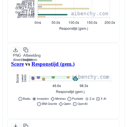
PNG
Afbeelding
downloaden
kopiëren
Score
vs
Responstijd (gem.)