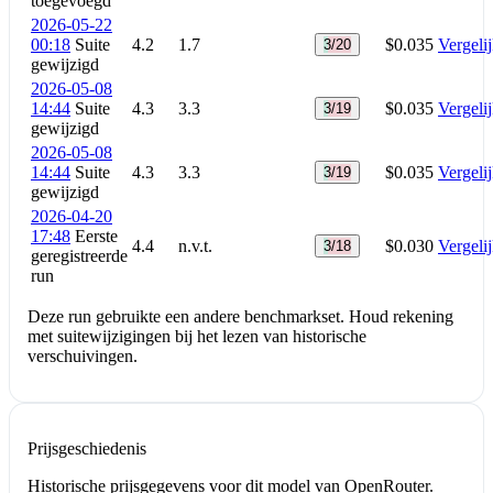
toegevoegd
2026-05-22
00:18
Suite
4.2
1.7
$0.035
Vergeli
3/20
gewijzigd
2026-05-08
14:44
Suite
4.3
3.3
$0.035
Vergeli
3/19
gewijzigd
2026-05-08
14:44
Suite
4.3
3.3
$0.035
Vergeli
3/19
gewijzigd
2026-04-20
17:48
Eerste
4.4
n.v.t.
$0.030
Vergeli
3/18
geregistreerde
run
Deze run gebruikte een andere benchmarkset. Houd rekening
met suitewijzigingen bij het lezen van historische
verschuivingen.
Prijsgeschiedenis
Historische prijsgegevens voor dit model van OpenRouter.