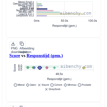
PNG
Afbeelding
downloaden
kopiëren
Score
vs
Responstijd (gem.)