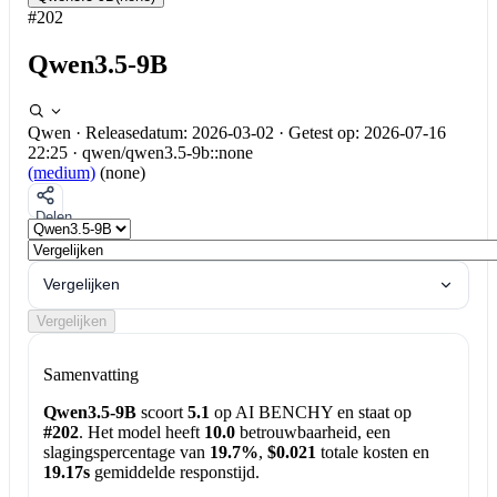
#202
Qwen3.5-9B
Qwen
·
Releasedatum: 2026-03-02
·
Getest op: 2026-07-16
22:25
·
qwen/qwen3.5-9b::none
(medium)
(none)
Delen
Vergelijken
Vergelijken
Samenvatting
Qwen3.5-9B
scoort
5.1
op AI BENCHY en staat op
#202
. Het model heeft
10.0
betrouwbaarheid, een
slagingspercentage van
19.7%
,
$0.021
totale kosten en
19.17s
gemiddelde responstijd.