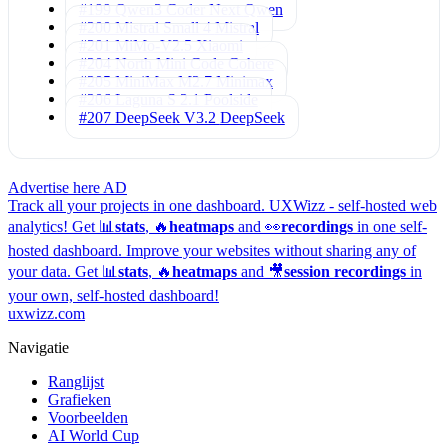
#199 Qwen3 Coder Next
Qwen
#200 Mistral Small 4
Mistral
#201 MiMo-V2.5
Xiaomi
#204 North Mini Code
Cohere
#205 MiniMax M2.7
Minimax
#206 Laguna S 2.1
Poolside
#207 DeepSeek V3.2
DeepSeek
Advertise here
AD
Track all your projects in one dashboard.
UXWizz - self-hosted web
analytics!
Get 📊
stats
, 🔥
heatmaps
and 👀
recordings
in one self-
hosted dashboard.
Improve your websites without sharing any of
your data. Get 📊
stats
, 🔥
heatmaps
and 🎥
session recordings
in
your own, self-hosted dashboard!
uxwizz.com
Navigatie
Ranglijst
Grafieken
Voorbeelden
AI World Cup