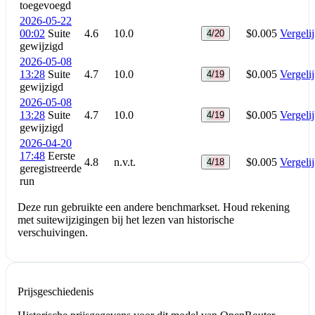
toegevoegd
2026-05-22
00:02
Suite
4.6
10.0
$0.005
Vergeli
4/20
gewijzigd
2026-05-08
13:28
Suite
4.7
10.0
$0.005
Vergeli
4/19
gewijzigd
2026-05-08
13:28
Suite
4.7
10.0
$0.005
Vergeli
4/19
gewijzigd
2026-04-20
17:48
Eerste
4.8
n.v.t.
$0.005
Vergeli
4/18
geregistreerde
run
Deze run gebruikte een andere benchmarkset. Houd rekening
met suitewijzigingen bij het lezen van historische
verschuivingen.
Prijsgeschiedenis