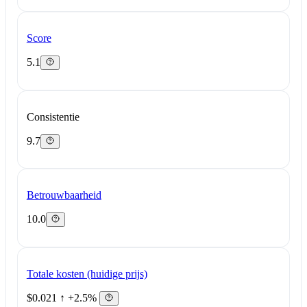
Score
5.1
Consistentie
9.7
Betrouwbaarheid
10.0
Totale kosten (huidige prijs)
$0.021
↑ +2.5%