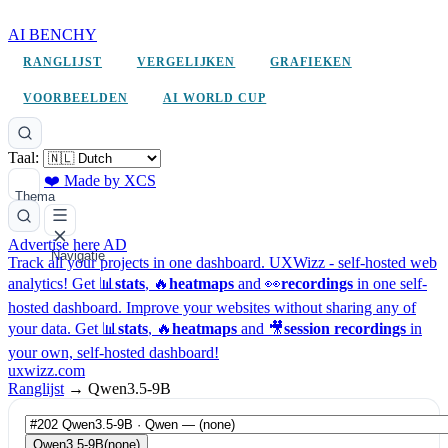
AI BENCHY
RANGLIJST
VERGELIJKEN
GRAFIEKEN
VOORBEELDEN
AI WORLD CUP
Taal:
❤️ Made by XCS
Thema
Advertise here
AD
Navigatie
Track all your projects in one dashboard.
UXWizz - self-hosted web
analytics!
Get 📊
stats
, 🔥
heatmaps
and 👀
recordings
in one self-
hosted dashboard.
Improve your websites without sharing any of
your data. Get 📊
stats
, 🔥
heatmaps
and 🎥
session recordings
in
your own, self-hosted dashboard!
uxwizz.com
Ranglijst
→
Qwen3.5-9B
Qwen3.5-9B
(none)