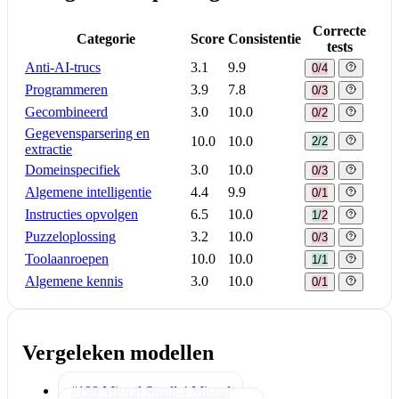
Correcte
Categorie
Score
Consistentie
tests
Anti-AI-trucs
3.1
9.9
0/4
Programmeren
3.9
7.8
0/3
Gecombineerd
3.0
10.0
0/2
Gegevensparsering en
10.0
10.0
2/2
extractie
Domeinspecifiek
3.0
10.0
0/3
Algemene intelligentie
4.4
9.9
0/1
Instructies opvolgen
6.5
10.0
1/2
Puzzeloplossing
3.2
10.0
0/3
Toolaanroepen
10.0
10.0
1/1
Algemene kennis
3.0
10.0
0/1
Vergeleken modellen
#198 Mistral Small 4
Mistral