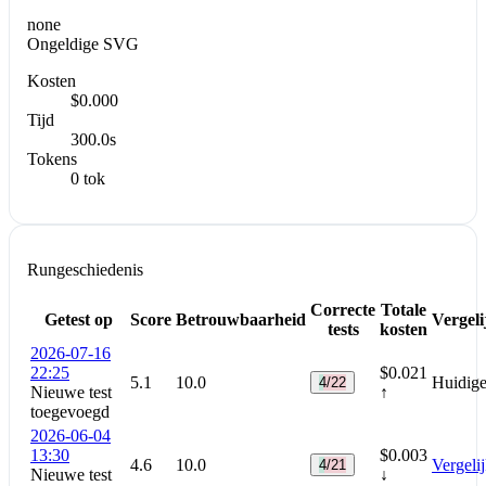
none
Ongeldige SVG
Kosten
$0.000
Tijd
300.0s
Tokens
0 tok
Rungeschiedenis
Correcte
Totale
Getest op
Score
Betrouwbaarheid
Vergeli
tests
kosten
2026-07-16
22:25
$0.021
5.1
10.0
Huidige
4/22
Nieuwe test
↑
toegevoegd
2026-06-04
13:30
$0.003
4.6
10.0
Vergeli
4/21
Nieuwe test
↓