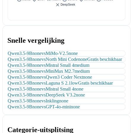
Snelle vergelijking
Qwen3.5-9B
none
vs
MiMo-V2.5
none
Qwen3.5-9B
none
vs
North Mini Code
none
Gratis beschikbaar
Qwen3.5-9B
none
vs
Mistral Small 4
medium
Qwen3.5-9B
none
vs
MiniMax M2.7
medium
Qwen3.5-9B
none
vs
Qwen3 Coder Next
none
Qwen3.5-9B
none
vs
Laguna S 2.1
low
Gratis beschikbaar
Qwen3.5-9B
none
vs
Mistral Small 4
none
Qwen3.5-9B
none
vs
DeepSeek V3.2
none
Qwen3.5-9B
none
vs
Inkling
none
Qwen3.5-9B
none
vs
GPT-4o-mini
none
Categorie-uitsplitsing