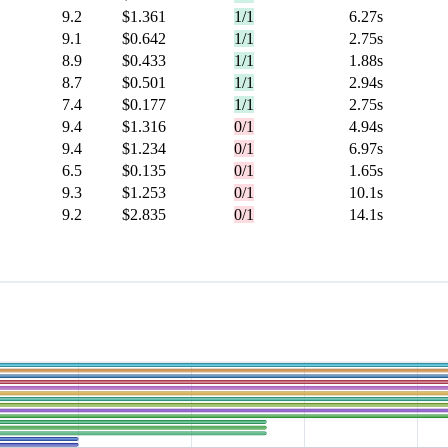
9.2
$1.361
1/1
6.27s
9.1
$0.642
1/1
2.75s
8.9
$0.433
1/1
1.88s
8.7
$0.501
1/1
2.94s
7.4
$0.177
1/1
2.75s
9.4
$1.316
0/1
4.94s
9.4
$1.234
0/1
6.97s
6.5
$0.135
0/1
1.65s
9.3
$1.253
0/1
10.1s
9.2
$2.835
0/1
14.1s