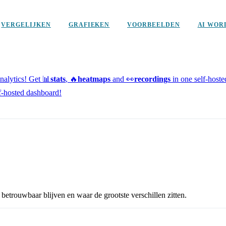
VERGELIJKEN
GRAFIEKEN
VOORBEELDEN
AI WOR
alytics!
Get 📊
stats
, 🔥
heatmaps
and 👀
recordings
in one self-host
f-hosted dashboard!
etrouwbaar blijven en waar de grootste verschillen zitten.