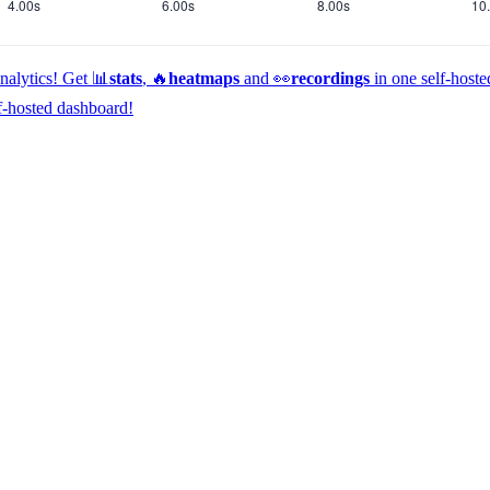
alytics!
Get 📊
stats
, 🔥
heatmaps
and 👀
recordings
in one self-host
f-hosted dashboard!