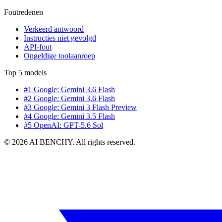
Foutredenen
Verkeerd antwoord
Instructies niet gevolgd
API-fout
Ongeldige toolaanroep
Top 5 models
#1 Google: Gemini 3.6 Flash
#2 Google: Gemini 3.6 Flash
#3 Google: Gemini 3 Flash Preview
#4 Google: Gemini 3.5 Flash
#5 OpenAI: GPT-5.6 Sol
© 2026 AI BENCHY. All rights reserved.