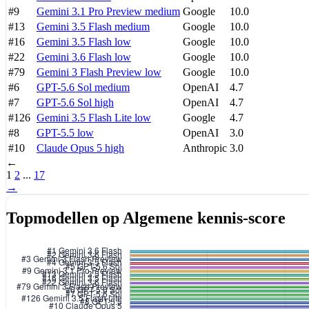
#9
Gemini 3.1 Pro Preview
medium
Google
10.0
#13
Gemini 3.5 Flash
medium
Google
10.0
#16
Gemini 3.5 Flash
low
Google
10.0
#22
Gemini 3.6 Flash
low
Google
10.0
#79
Gemini 3 Flash Preview
low
Google
10.0
#6
GPT-5.6 Sol
medium
OpenAI
4.7
#7
GPT-5.6 Sol
high
OpenAI
4.7
#126
Gemini 3.5 Flash Lite
low
Google
4.7
#8
GPT-5.5
low
OpenAI
3.0
#10
Claude Opus 5
high
Anthropic
3.0
←
1
2
...
17
→
Topmodellen op Algemene kennis-score