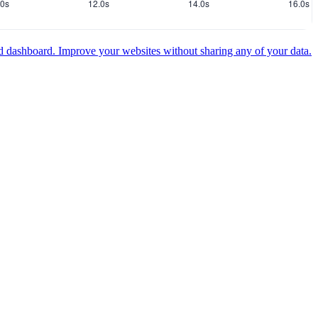
ed dashboard.
Improve your websites without sharing any of your data.