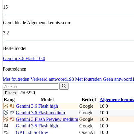
15
Gemiddelde Algemene kennis-score
3.2
Beste model
Gemini 3.6 Flash
10.0
Foutredenen
Met foutreden Verkeerd antwoord
198
Met foutreden Geen antwoord
250/250
Filters
Rang
Model
Bedrijf
Algemene kennis
🥇 #1
Gemini 3.6 Flash
high
Google
10.0
🥈 #2
Gemini 3.6 Flash
medium
Google
10.0
🥉 #3
Gemini 3 Flash Preview
medium
Google
10.0
#4
Gemini 3.5 Flash
high
Google
10.0
#5
GPT-5.6 Sol
low
OpenAI
10.0