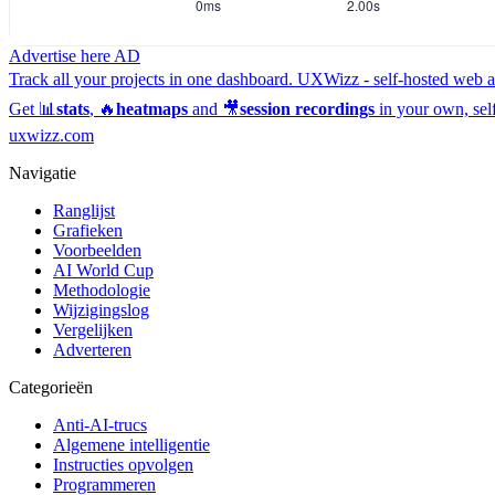
Advertise here
AD
Track all your projects in one dashboard.
UXWizz - self-hosted web an
Get 📊
stats
, 🔥
heatmaps
and 🎥
session recordings
in your own, sel
uxwizz.com
Navigatie
Ranglijst
Grafieken
Voorbeelden
AI World Cup
Methodologie
Wijzigingslog
Vergelijken
Adverteren
Categorieën
Anti-AI-trucs
Algemene intelligentie
Instructies opvolgen
Programmeren