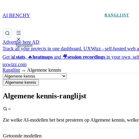
AI BENCHY
RANGLIJST
Advertise here
AD
Navigatie
Track all your projects in one dashboard.
UXWizz - self-hosted web an
Get 📊
stats
, 🔥
heatmaps
and 🎥
session recordings
in your own, sel
uxwizz.com
Ranglijst
→
Algemene kennis
Algemene kennis
Algemene kennis-ranglijst
Zie welke AI-modellen het best presteren op Algemene kennis, welke b
Getoonde modellen