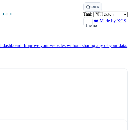
Ctrl K
Taal:
LD CUP
❤️ Made by XCS
Thema
ed dashboard.
Improve your websites without sharing any of your data.