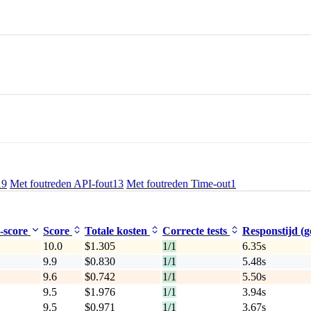
19
Met foutreden API-fout
13
Met foutreden Time-out
1
-score
Score
Totale kosten
Correcte tests
Responstijd (
10.0
$1.305
1/1
6.35s
9.9
$0.830
1/1
5.48s
9.6
$0.742
1/1
5.50s
9.5
$1.976
1/1
3.94s
9.5
$0.971
1/1
3.67s