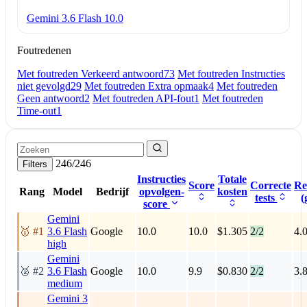
Gemini 3.6 Flash
10.0
Foutredenen
Met foutreden Verkeerd antwoord
73
Met foutreden Instructies
niet gevolgd
29
Met foutreden Extra opmaak
4
Met foutreden
Geen antwoord
2
Met foutreden API-fout
1
Met foutreden
Time-out
1
246/246
Filters
Instructies
Totale
Score
Correcte
Re
Rang
Model
Bedrijf
opvolgen-
kosten
tests
(
score
Gemini
🥇 #1
3.6 Flash
Google
10.0
10.0
$1.305
2/2
4.
high
Gemini
🥈 #2
3.6 Flash
Google
10.0
9.9
$0.830
2/2
3.
medium
Gemini 3