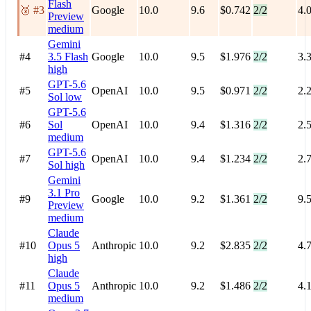
Flash
🥉 #3
Google
10.0
9.6
$0.742
2/2
4.
Preview
medium
Gemini
#4
3.5 Flash
Google
10.0
9.5
$1.976
2/2
3.
high
GPT-5.6
#5
OpenAI
10.0
9.5
$0.971
2/2
2.
Sol
low
GPT-5.6
#6
Sol
OpenAI
10.0
9.4
$1.316
2/2
2.
medium
GPT-5.6
#7
OpenAI
10.0
9.4
$1.234
2/2
2.
Sol
high
Gemini
3.1 Pro
#9
Google
10.0
9.2
$1.361
2/2
9.
Preview
medium
Claude
#10
Opus 5
Anthropic
10.0
9.2
$2.835
2/2
4.
high
Claude
#11
Opus 5
Anthropic
10.0
9.2
$1.486
2/2
4.
medium