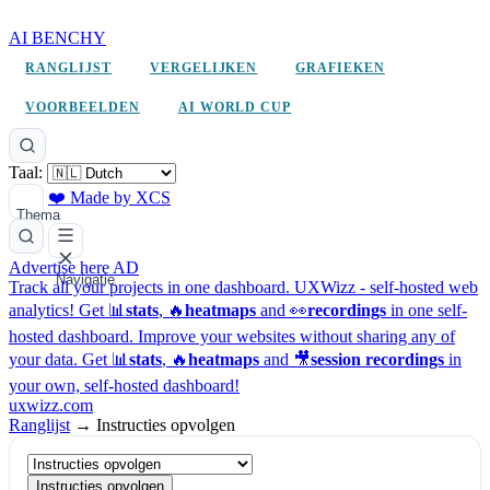
AI BENCHY
RANGLIJST
VERGELIJKEN
GRAFIEKEN
VOORBEELDEN
AI WORLD CUP
Taal:
❤️ Made by XCS
Thema
Advertise here
AD
Navigatie
Track all your projects in one dashboard.
UXWizz - self-hosted web
analytics!
Get 📊
stats
, 🔥
heatmaps
and 👀
recordings
in one self-
hosted dashboard.
Improve your websites without sharing any of
your data. Get 📊
stats
, 🔥
heatmaps
and 🎥
session recordings
in
your own, self-hosted dashboard!
uxwizz.com
Ranglijst
→
Instructies opvolgen
Instructies opvolgen