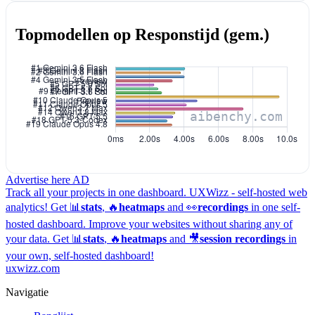
Topmodellen op Responstijd (gem.)
Advertise here
AD
Track all your projects in one dashboard.
UXWizz - self-hosted web
analytics!
Get 📊
stats
, 🔥
heatmaps
and 👀
recordings
in one self-
hosted dashboard.
Improve your websites without sharing any of
your data. Get 📊
stats
, 🔥
heatmaps
and 🎥
session recordings
in
your own, self-hosted dashboard!
uxwizz.com
Navigatie