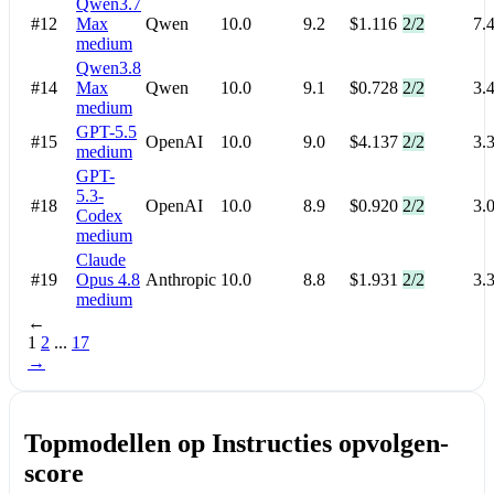
Qwen3.7
#12
Max
Qwen
10.0
9.2
$1.116
2/2
7.
medium
Qwen3.8
#14
Max
Qwen
10.0
9.1
$0.728
2/2
3.
medium
GPT-5.5
#15
OpenAI
10.0
9.0
$4.137
2/2
3.
medium
GPT-
5.3-
#18
OpenAI
10.0
8.9
$0.920
2/2
3.
Codex
medium
Claude
#19
Opus 4.8
Anthropic
10.0
8.8
$1.931
2/2
3.
medium
←
1
2
...
17
→
Topmodellen op Instructies opvolgen-
score