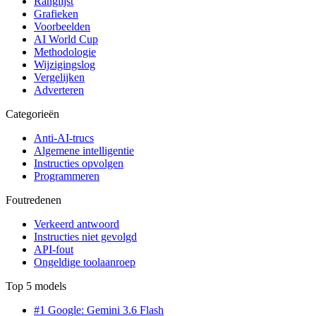
Ranglijst
Grafieken
Voorbeelden
AI World Cup
Methodologie
Wijzigingslog
Vergelijken
Adverteren
Categorieën
Anti-AI-trucs
Algemene intelligentie
Instructies opvolgen
Programmeren
Foutredenen
Verkeerd antwoord
Instructies niet gevolgd
API-fout
Ongeldige toolaanroep
Top 5 models
#1 Google: Gemini 3.6 Flash