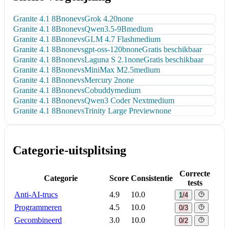
Granite 4.1 8B
none
vs
Grok 4.20
none
Granite 4.1 8B
none
vs
Qwen3.5-9B
medium
Granite 4.1 8B
none
vs
GLM 4.7 Flash
medium
Granite 4.1 8B
none
vs
gpt-oss-120b
none
Gratis beschikbaar
Granite 4.1 8B
none
vs
Laguna S 2.1
none
Gratis beschikbaar
Granite 4.1 8B
none
vs
MiniMax M2.5
medium
Granite 4.1 8B
none
vs
Mercury 2
none
Granite 4.1 8B
none
vs
Cobuddy
medium
Granite 4.1 8B
none
vs
Qwen3 Coder Next
medium
Granite 4.1 8B
none
vs
Trinity Large Preview
none
Categorie-uitsplitsing
Correcte
Categorie
Score
Consistentie
tests
Anti-AI-trucs
4.9
10.0
1/4
Programmeren
4.5
10.0
0/3
Gecombineerd
3.0
10.0
0/2