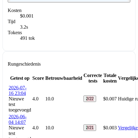
Kosten
$0.001
Tijd
3.2s
Tokens
491 tok
Rungeschiedenis
Correcte
Totale
Getest op
Score
Betrouwbaarheid
Vergelijk
tests
kosten
2026-07-
16 23:04
Nieuwe
4.0
10.0
$0.007
Huidige r
2/22
test
toegevoegd
2026-06-
04 14:07
Nieuwe
4.0
10.0
$0.003
Vergelijk
2/21
test