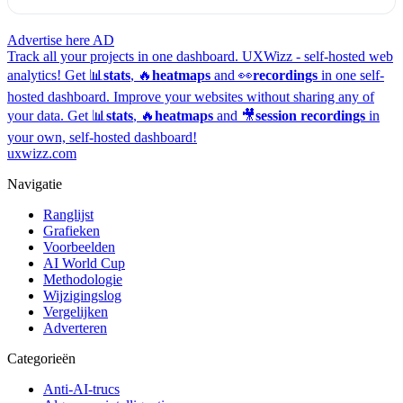
Advertise here
AD
Track all your projects in one dashboard.
UXWizz - self-hosted web
analytics!
Get 📊
stats
, 🔥
heatmaps
and 👀
recordings
in one self-
hosted dashboard.
Improve your websites without sharing any of
your data. Get 📊
stats
, 🔥
heatmaps
and 🎥
session recordings
in
your own, self-hosted dashboard!
uxwizz.com
Navigatie
Ranglijst
Grafieken
Voorbeelden
AI World Cup
Methodologie
Wijzigingslog
Vergelijken
Adverteren
Categorieën
Anti-AI-trucs