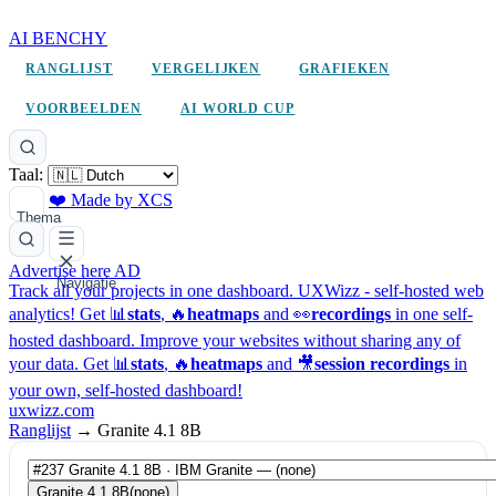
AI BENCHY
RANGLIJST
VERGELIJKEN
GRAFIEKEN
VOORBEELDEN
AI WORLD CUP
Taal:
❤️ Made by XCS
Thema
Advertise here
AD
Navigatie
Track all your projects in one dashboard.
UXWizz - self-hosted web
analytics!
Get 📊
stats
, 🔥
heatmaps
and 👀
recordings
in one self-
hosted dashboard.
Improve your websites without sharing any of
your data. Get 📊
stats
, 🔥
heatmaps
and 🎥
session recordings
in
your own, self-hosted dashboard!
uxwizz.com
Ranglijst
→
Granite 4.1 8B
Granite 4.1 8B
(none)