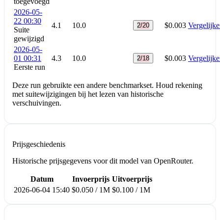
toegevoegd
2026-05-
22 00:30
4.1
10.0
$0.003
Vergelijk
2/20
Suite
gewijzigd
2026-05-
01 00:31
4.3
10.0
$0.003
Vergelijk
2/18
Eerste run
Deze run gebruikte een andere benchmarkset. Houd rekening
met suitewijzigingen bij het lezen van historische
verschuivingen.
Prijsgeschiedenis
Historische prijsgegevens voor dit model van OpenRouter.
Datum
Invoerprijs
Uitvoerprijs
2026-06-04 15:40
$0.050 / 1M
$0.100 / 1M