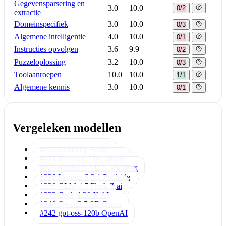
Gegevensparsering en
3.0
10.0
0/2
extractie
Domeinspecifiek
3.0
10.0
0/3
Algemene intelligentie
4.0
10.0
0/1
Instructies opvolgen
3.6
9.9
0/2
Puzzeloplossing
3.2
10.0
0/3
Toolaanroepen
10.0
10.0
1/1
Algemene kennis
3.0
10.0
0/1
Vergeleken modellen
#223 Cobuddy
Baidu
#224 Mercury 2
Inception
#225 MiniMax M2.5
Minimax
#226 Laguna S 2.1
Poolside
#230 GLM 4.7 Flash
Z.ai
#233 Grok 4.20
X AI
#240 Qwen3.5-9B
Qwen
#242 gpt-oss-120b
OpenAI