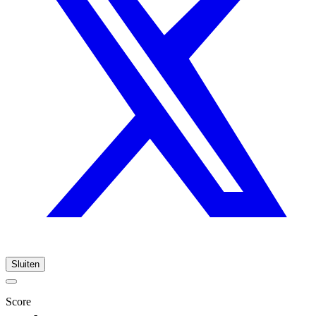
Sluiten
Score
-