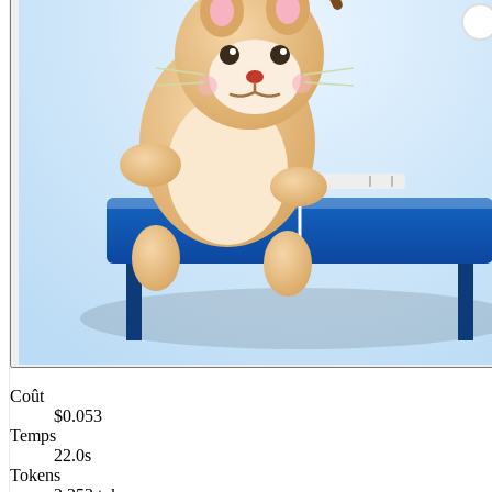
Coût
$0.053
Temps
22.0s
Tokens