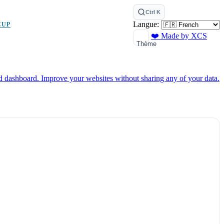
Ctrl K
Langue:
CUP
❤️ Made by XCS
Thème
ed dashboard.
Improve your websites without sharing any of your data.