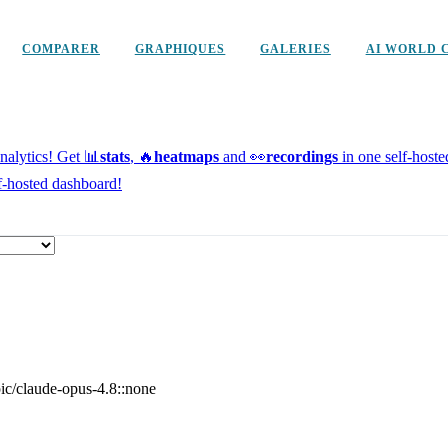
COMPARER
GRAPHIQUES
GALERIES
AI WORLD 
alytics!
Get 📊
stats
, 🔥
heatmaps
and 👀
recordings
in one self-host
f-hosted dashboard!
ic/claude-opus-4.8::none