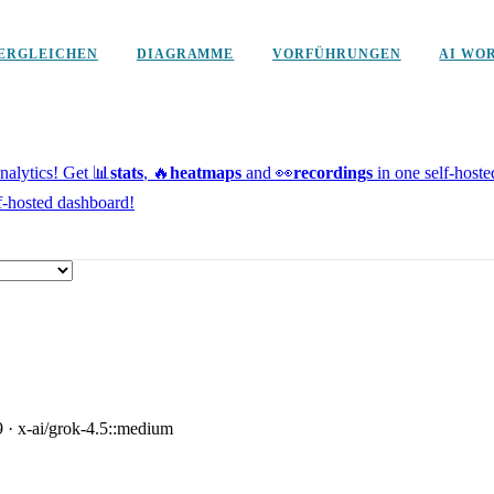
ERGLEICHEN
DIAGRAMME
VORFÜHRUNGEN
AI WO
alytics!
Get 📊
stats
, 🔥
heatmaps
and 👀
recordings
in one self-host
f-hosted dashboard!
9
·
x-ai/grok-4.5::medium