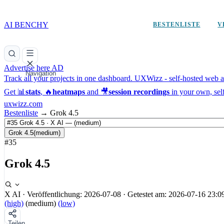
AI BENCHY
BESTENLISTE
V
Advertise here
AD
Navigation
Track all your projects in one dashboard.
UXWizz - self-hosted web an
Get 📊
stats
, 🔥
heatmaps
and 🎥
session recordings
in your own, sel
uxwizz.com
Bestenliste
→
Grok 4.5
Grok 4.5
(medium)
#35
Grok 4.5
X AI
·
Veröffentlichung: 2026-07-08
·
Getestet am: 2026-07-16 23:0
(high)
(medium)
(low)
Teilen