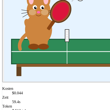
Kosten
$0.044
Zeit
59.4s
Token