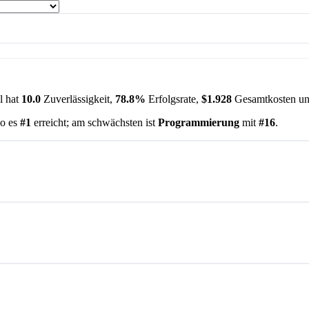
l hat
10.0
Zuverlässigkeit,
78.8%
Erfolgsrate,
$1.928
Gesamtkosten u
wo es
#1
erreicht; am schwächsten ist
Programmierung
mit
#16
.