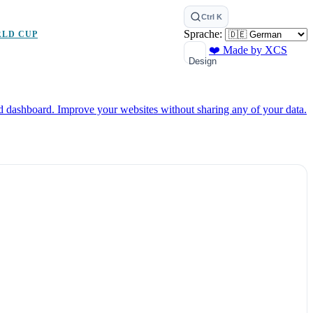
Ctrl K
Sprache:
RLD CUP
❤️ Made by XCS
Design
ed dashboard.
Improve your websites without sharing any of your data.