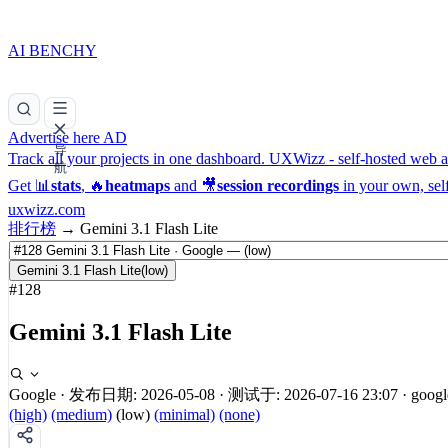
AI BENCHY
Advertise here
AD
导
Track all your projects in one dashboard.
UXWizz - self-hosted web an
航
Get 📊
stats
, 🔥
heatmaps
and 🎥
session recordings
in your own, sel
uxwizz.com
排行榜
→
Gemini 3.1 Flash Lite
Gemini 3.1 Flash Lite
(low)
#128
Gemini 3.1 Flash Lite
Google
·
发布日期: 2026-05-08
·
测试于: 2026-07-16 23:07
·
googl
(high)
(medium)
(low)
(minimal)
(none)