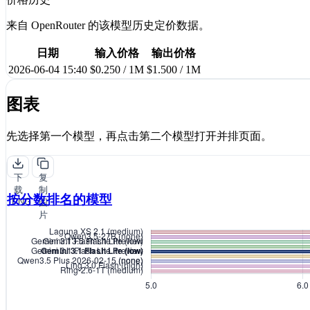
来自 OpenRouter 的该模型历史定价数据。
日期
输入价格
输出价格
2026-06-04 15:40
$0.250 / 1M
$1.500 / 1M
图表
先选择第一个模型，再点击第二个模型打开并排页面。
下
复
载
制
按分数排名的模型
PNG
图
片