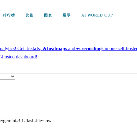
排行榜
比较
图表
展示
AI WORLD CUP
alytics!
Get 📊
stats
, 🔥
heatmaps
and 👀
recordings
in one self-host
f-hosted dashboard!
e/gemini-3.1-flash-lite::low