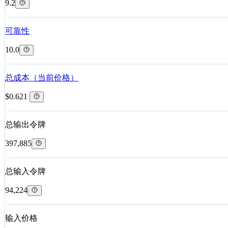
9.2
可靠性
10.0
总成本（当前价格）
$0.621
总输出令牌
397,885
总输入令牌
94,224
输入价格