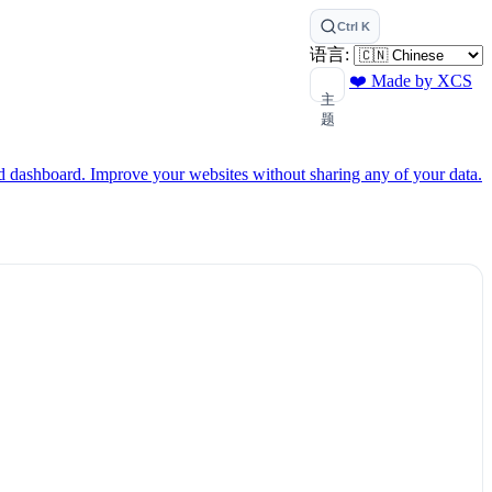
Ctrl K
语言:
❤️ Made by XCS
主
题
ed dashboard.
Improve your websites without sharing any of your data.