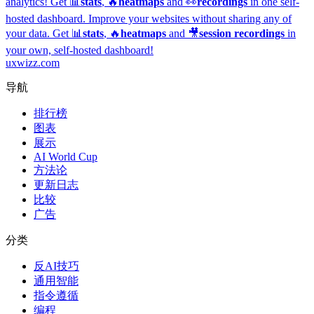
analytics!
Get 📊
stats
, 🔥
heatmaps
and 👀
recordings
in one self-
hosted dashboard.
Improve your websites without sharing any of
your data. Get 📊
stats
, 🔥
heatmaps
and 🎥
session recordings
in
your own, self-hosted dashboard!
uxwizz.com
导航
排行榜
图表
展示
AI World Cup
方法论
更新日志
比较
广告
分类
反AI技巧
通用智能
指令遵循
编程