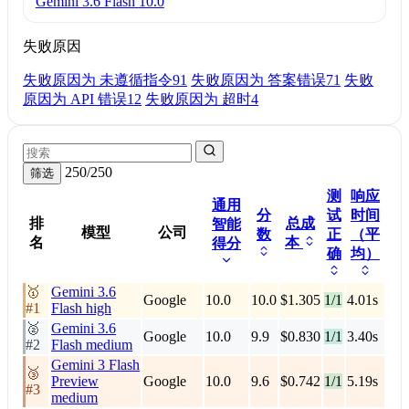
Gemini 3.6 Flash
10.0
失败原因
失败原因为 未遵循指令
91
失败原因为 答案错误
71
失败
原因为 API 错误
12
失败原因为 超时
4
250/250
筛选
测
响应
通用
分
试
时间
排
总成
智能
模型
公司
数
正
（平
名
本
得分
确
均）
🥇
Gemini 3.6
Google
10.0
10.0
$1.305
1/1
4.01s
#1
Flash
high
🥈
Gemini 3.6
Google
10.0
9.9
$0.830
1/1
3.40s
#2
Flash
medium
Gemini 3 Flash
🥉
Preview
Google
10.0
9.6
$0.742
1/1
5.19s
#3
medium