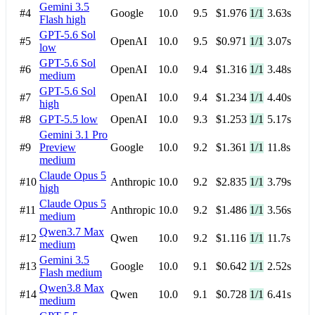
Gemini 3.5
#4
Google
10.0
9.5
$1.976
1/1
3.63s
Flash
high
GPT-5.6 Sol
#5
OpenAI
10.0
9.5
$0.971
1/1
3.07s
low
GPT-5.6 Sol
#6
OpenAI
10.0
9.4
$1.316
1/1
3.48s
medium
GPT-5.6 Sol
#7
OpenAI
10.0
9.4
$1.234
1/1
4.40s
high
#8
GPT-5.5
low
OpenAI
10.0
9.3
$1.253
1/1
5.17s
Gemini 3.1 Pro
#9
Preview
Google
10.0
9.2
$1.361
1/1
11.8s
medium
Claude Opus 5
#10
Anthropic
10.0
9.2
$2.835
1/1
3.79s
high
Claude Opus 5
#11
Anthropic
10.0
9.2
$1.486
1/1
3.56s
medium
Qwen3.7 Max
#12
Qwen
10.0
9.2
$1.116
1/1
11.7s
medium
Gemini 3.5
#13
Google
10.0
9.1
$0.642
1/1
2.52s
Flash
medium
Qwen3.8 Max
#14
Qwen
10.0
9.1
$0.728
1/1
6.41s
medium