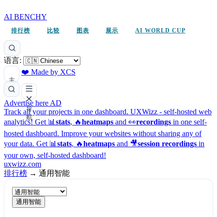
AI BENCHY
排行榜
比较
图表
展示
AI WORLD CUP
语言:
❤️ Made by XCS
主
题
Advertise here
AD
导
Track all your projects in one dashboard.
UXWizz - self-hosted web
航
analytics!
Get 📊
stats
, 🔥
heatmaps
and 👀
recordings
in one self-
hosted dashboard.
Improve your websites without sharing any of
your data. Get 📊
stats
, 🔥
heatmaps
and 🎥
session recordings
in
your own, self-hosted dashboard!
uxwizz.com
排行榜
→
通用智能
通用智能