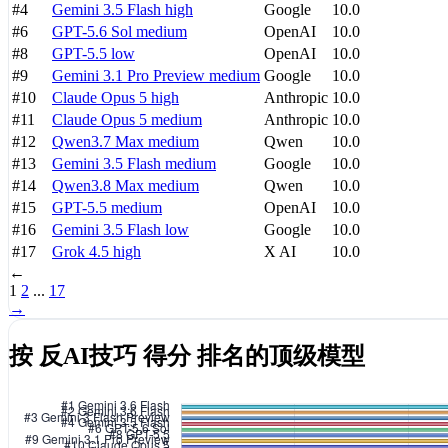
#4
Gemini 3.5 Flash
high
Google
10.0
#6
GPT-5.6 Sol
medium
OpenAI
10.0
#8
GPT-5.5
low
OpenAI
10.0
#9
Gemini 3.1 Pro Preview
medium
Google
10.0
#10
Claude Opus 5
high
Anthropic
10.0
#11
Claude Opus 5
medium
Anthropic
10.0
#12
Qwen3.7 Max
medium
Qwen
10.0
#13
Gemini 3.5 Flash
medium
Google
10.0
#14
Qwen3.8 Max
medium
Qwen
10.0
#15
GPT-5.5
medium
OpenAI
10.0
#16
Gemini 3.5 Flash
low
Google
10.0
#17
Grok 4.5
high
X AI
10.0
←
1
2
...
17
→
按 反AI技巧 得分 排名的顶级模型