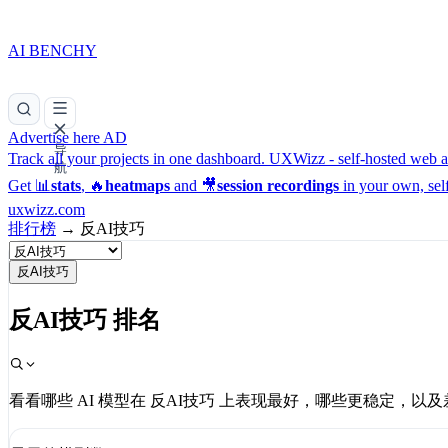
AI BENCHY
Advertise here
AD
导
Track all your projects in one dashboard.
UXWizz - self-hosted web an
航
Get 📊
stats
, 🔥
heatmaps
and 🎥
session recordings
in your own, sel
uxwizz.com
排行榜
→
反AI技巧
反AI技巧
反AI技巧 排名
看看哪些 AI 模型在 反AI技巧 上表现最好，哪些更稳定，以