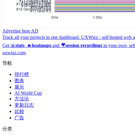
Advertise here
AD
Track all your projects in one dashboard.
UXWizz - self-hosted web an
Get 📊
stats
, 🔥
heatmaps
and 🎥
session recordings
in your own, sel
uxwizz.com
导航
排行榜
图表
展示
AI World Cup
方法论
更新日志
比较
广告
分类