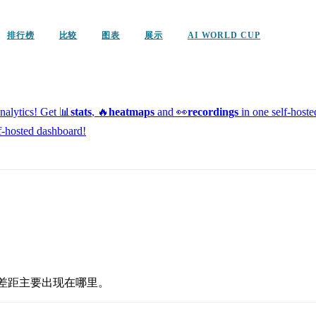
排行榜
比较
图表
展示
AI WORLD CUP
alytics!
Get 📊
stats
, 🔥
heatmaps
and 👀
recordings
in one self-host
f-hosted dashboard!
及差距主要出现在哪里。