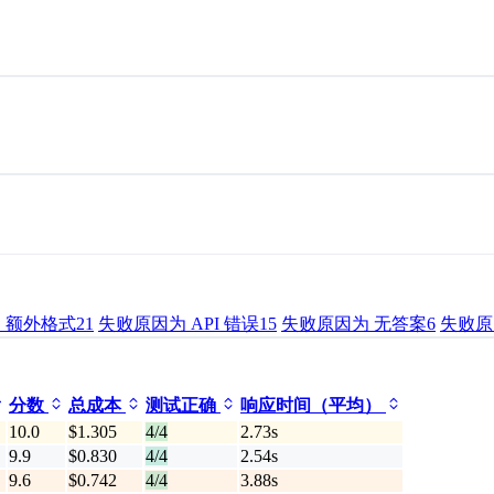
 额外格式
21
失败原因为 API 错误
15
失败原因为 无答案
6
失败原
分数
总成本
测试正确
响应时间（平均）
10.0
$1.305
4/4
2.73s
9.9
$0.830
4/4
2.54s
9.6
$0.742
4/4
3.88s