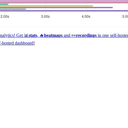
alytics!
Get 📊
stats
, 🔥
heatmaps
and 👀
recordings
in one self-host
f-hosted dashboard!