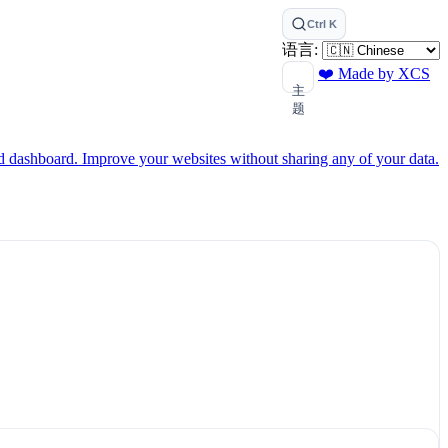
Ctrl K
语言:
❤️ Made by XCS
主
题
ed dashboard.
Improve your websites without sharing any of your data.