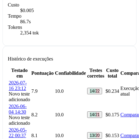
Custo
$0.005
Tempo
86.7s
Tokens
2,354 tok
Histórico de execuções
Testado
Testes
Custo
Pontuação
Confiabilidade
Compar
em
corretos
total
2026-07-
16 23:12
Execuçã
7.9
10.0
$0.234
14/22
Novo teste
atual
adicionado
2026-06-
04 14:30
8.2
10.0
$0.175
Compara
14/21
Novo teste
adicionado
2026-05-
22 00:37
8.1
10.0
$0.153
Compara
13/20