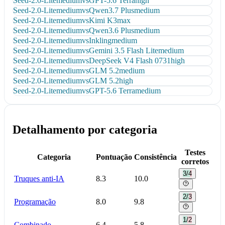
Seed-2.0-Lite
medium
vs
GPT-5.6 Terra
high
Seed-2.0-Lite
medium
vs
Qwen3.7 Plus
medium
Seed-2.0-Lite
medium
vs
Kimi K3
max
Seed-2.0-Lite
medium
vs
Qwen3.6 Plus
medium
Seed-2.0-Lite
medium
vs
Inkling
medium
Seed-2.0-Lite
medium
vs
Gemini 3.5 Flash Lite
medium
Seed-2.0-Lite
medium
vs
DeepSeek V4 Flash 0731
high
Seed-2.0-Lite
medium
vs
GLM 5.2
medium
Seed-2.0-Lite
medium
vs
GLM 5.2
high
Seed-2.0-Lite
medium
vs
GPT-5.6 Terra
medium
Detalhamento por categoria
Testes
Categoria
Pontuação
Consistência
corretos
3/4
Truques anti-IA
8.3
10.0
2/3
Programação
8.0
9.8
1/2
Combinado
6.4
5.8