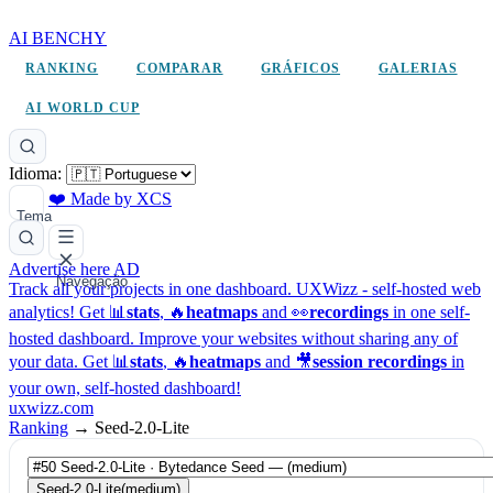
AI BENCHY
RANKING
COMPARAR
GRÁFICOS
GALERIAS
AI WORLD CUP
Idioma:
❤️ Made by XCS
Tema
Advertise here
AD
Navegação
Track all your projects in one dashboard.
UXWizz - self-hosted web
analytics!
Get 📊
stats
, 🔥
heatmaps
and 👀
recordings
in one self-
hosted dashboard.
Improve your websites without sharing any of
your data. Get 📊
stats
, 🔥
heatmaps
and 🎥
session recordings
in
your own, self-hosted dashboard!
uxwizz.com
Ranking
→
Seed-2.0-Lite
Seed-2.0-Lite
(medium)