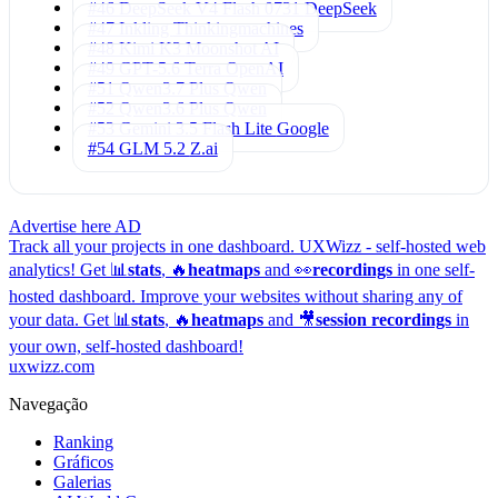
#46 DeepSeek V4 Flash 0731
DeepSeek
#47 Inkling
Thinkingmachines
#48 Kimi K3
Moonshot AI
#49 GPT-5.6 Terra
OpenAI
#51 Qwen3.7 Plus
Qwen
#52 Qwen3.6 Plus
Qwen
#53 Gemini 3.5 Flash Lite
Google
#54 GLM 5.2
Z.ai
Advertise here
AD
Track all your projects in one dashboard.
UXWizz - self-hosted web
analytics!
Get 📊
stats
, 🔥
heatmaps
and 👀
recordings
in one self-
hosted dashboard.
Improve your websites without sharing any of
your data. Get 📊
stats
, 🔥
heatmaps
and 🎥
session recordings
in
your own, self-hosted dashboard!
uxwizz.com
Navegação
Ranking
Gráficos
Galerias