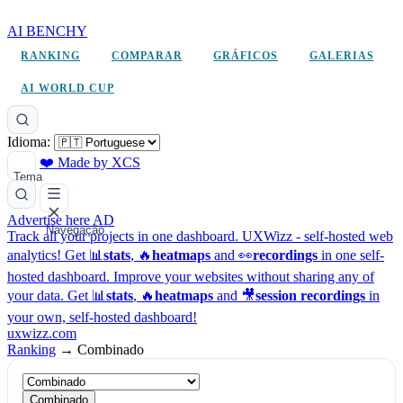
AI BENCHY
RANKING
COMPARAR
GRÁFICOS
GALERIAS
AI WORLD CUP
Idioma:
❤️ Made by XCS
Tema
Advertise here
AD
Navegação
Track all your projects in one dashboard.
UXWizz - self-hosted web
analytics!
Get 📊
stats
, 🔥
heatmaps
and 👀
recordings
in one self-
hosted dashboard.
Improve your websites without sharing any of
your data. Get 📊
stats
, 🔥
heatmaps
and 🎥
session recordings
in
your own, self-hosted dashboard!
uxwizz.com
Ranking
→
Combinado
Combinado