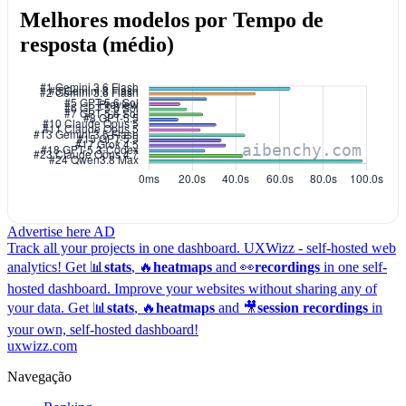
Melhores modelos por Tempo de
resposta (médio)
Advertise here
AD
Track all your projects in one dashboard.
UXWizz - self-hosted web
analytics!
Get 📊
stats
, 🔥
heatmaps
and 👀
recordings
in one self-
hosted dashboard.
Improve your websites without sharing any of
your data. Get 📊
stats
, 🔥
heatmaps
and 🎥
session recordings
in
your own, self-hosted dashboard!
uxwizz.com
Navegação