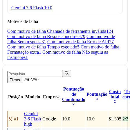
Gemini 3.6 Flash
10.0
Motivos de falha
Com motivo de falha Chamada de ferramenta inválida
124
Com motivo de falha Resposta incorreta
79
Com motivo de
falha Sem resposta
31
Com motivo de falha Erro de API
27
Com motivo de falha Tempo esgotado
5
Com motivo de falha
Formatação extra
1
Com motivo de falha Não seguiu as
instruções
1
250/250
Filtros
Pontuação
Custo
Te
de
Pontuação
Posição
Modelo
Empresa
total
cor
Combinado
Gemini
🥇 #1
3.6 Flash
Google
10.0
10.0
$1.305
2/2
high