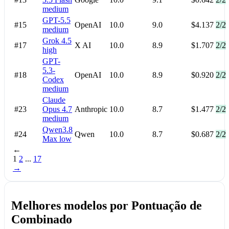
medium
GPT-5.5
#15
OpenAI
10.0
9.0
$4.137
2/2
medium
Grok 4.5
#17
X AI
10.0
8.9
$1.707
2/2
high
GPT-
5.3-
#18
OpenAI
10.0
8.9
$0.920
2/2
Codex
medium
Claude
#23
Opus 4.7
Anthropic
10.0
8.7
$1.477
2/2
medium
Qwen3.8
#24
Qwen
10.0
8.7
$0.687
2/2
Max
low
←
1
2
...
17
→
Melhores modelos por Pontuação de
Combinado