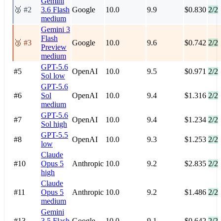
Gemini
🥈 #2
3.6 Flash
Google
10.0
9.9
$0.830
2/2
medium
Gemini 3
Flash
🥉 #3
Google
10.0
9.6
$0.742
2/2
Preview
medium
GPT-5.6
#5
OpenAI
10.0
9.5
$0.971
2/2
Sol
low
GPT-5.6
#6
Sol
OpenAI
10.0
9.4
$1.316
2/2
medium
GPT-5.6
#7
OpenAI
10.0
9.4
$1.234
2/2
Sol
high
GPT-5.5
#8
OpenAI
10.0
9.3
$1.253
2/2
low
Claude
#10
Opus 5
Anthropic
10.0
9.2
$2.835
2/2
high
Claude
#11
Opus 5
Anthropic
10.0
9.2
$1.486
2/2
medium
Gemini
#13
3.5 Flash
Google
10.0
9.1
$0.642
2/2