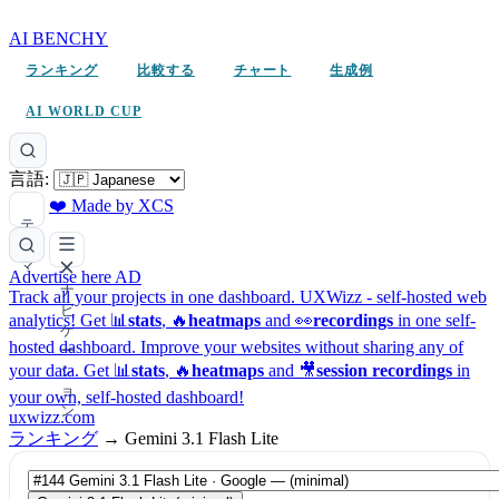
AI BENCHY
ランキング
比較する
チャート
生成例
AI WORLD CUP
言語:
❤️ Made by XCS
テ
ー
マ
Advertise here
AD
ナ
Track all your projects in one dashboard.
UXWizz - self-hosted web
ビ
analytics!
Get 📊
stats
, 🔥
heatmaps
and 👀
recordings
in one self-
ゲ
hosted dashboard.
Improve your websites without sharing any of
ー
your data. Get 📊
stats
, 🔥
heatmaps
and 🎥
session recordings
in
シ
ョ
your own, self-hosted dashboard!
ン
uxwizz.com
ランキング
→
Gemini 3.1 Flash Lite