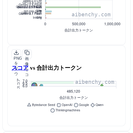
ロ
ー
ー
ド
PNG
画
を
像
スコア
vs
合計出力トークン
ダ
を
ウ
コ
ン
ピ
ロ
ー
ー
ド