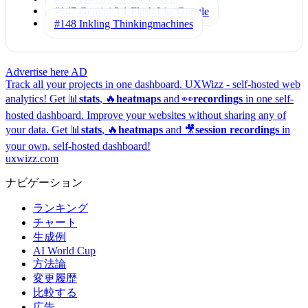
#147 Gemini 3.1 Flash Lite
Google
#148 Inkling
Thinkingmachines
Advertise here
AD
Track all your projects in one dashboard.
UXWizz - self-hosted web
analytics!
Get 📊
stats
, 🔥
heatmaps
and 👀
recordings
in one self-
hosted dashboard.
Improve your websites without sharing any of
your data. Get 📊
stats
, 🔥
heatmaps
and 🎥
session recordings
in
your own, self-hosted dashboard!
uxwizz.com
ナビゲーション
ランキング
チャート
生成例
AI World Cup
方法論
変更履歴
比較する
広告