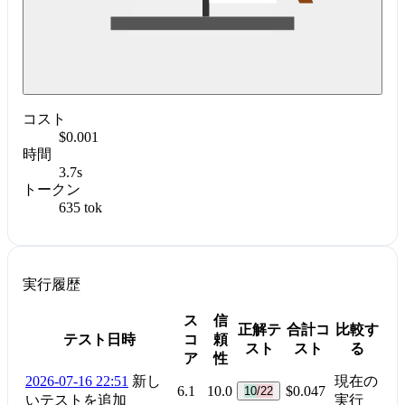
コスト
$0.001
時間
3.7s
トークン
635 tok
実行履歴
ス
信
正解テ
合計コ
比較す
テスト日時
コ
頼
スト
スト
る
ア
性
2026-07-16 22:51
新し
現在の
6.1
10.0
$0.047
10/22
いテストを追加
実行