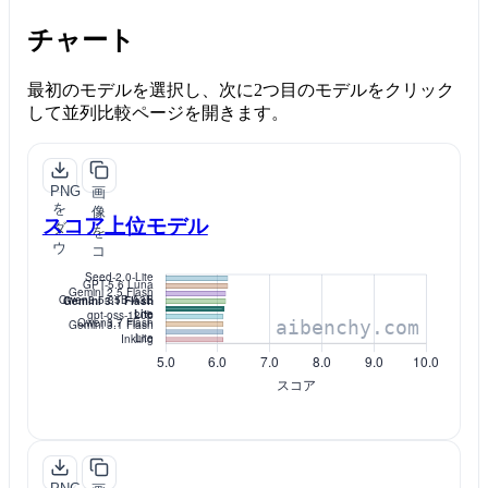
チャート
最初のモデルを選択し、次に2つ目のモデルをクリック
して並列比較ページを開きます。
PNG
画
を
像
スコア上位モデル
ダ
を
ウ
コ
ン
ピ
ロ
ー
ー
ド