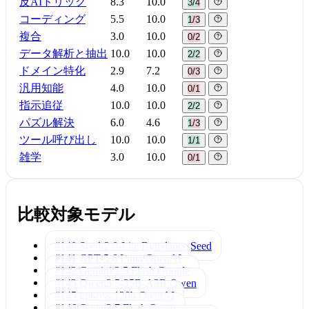
反AIトリック
8.3
10.0
3/4
コーディング
5.5
10.0
1/3
複合
3.0
10.0
0/2
データ解析と抽出
10.0
10.0
2/2
ドメイン特化
2.9
7.2
0/3
汎用知能
4.0
10.0
0/1
指示追従
10.0
10.0
2/2
パズル解決
6.0
4.6
1/3
ツール呼び出し
10.0
10.0
1/1
雑学
3.0
10.0
0/1
比較対象モデル
#140 Seed-2.0-Lite
Bytedance Seed
#141 GPT-5.6 Luna
OpenAI
#142 Gemini 2.5 Flash
Google
#143 Qwen3.5-35B-A3B
Qwen
#145 gpt-oss-120b
OpenAI
#146 Qwen3.7 Flash
Qwen