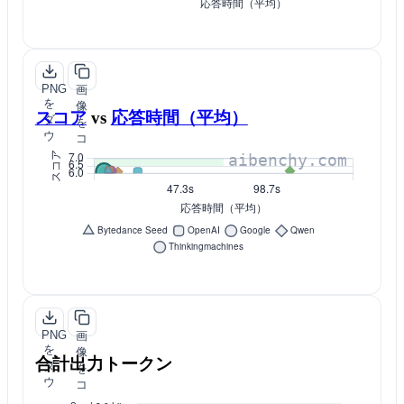
PNG
画
を
像
スコア
vs
応答時間（平均）
ダ
を
ウ
コ
ン
ピ
ロ
ー
ー
ド
PNG
画
を
像
合計出力トークン
ダ
を
ウ
コ
ン
ピ