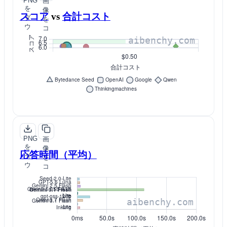
PNG
画
を
像
スコア
vs
合計コスト
ダ
を
ウ
コ
ン
ピ
ロ
ー
ー
ド
PNG
画
を
像
応答時間（平均）
ダ
を
ウ
コ
ン
ピ
ロ
ー
ー
ド