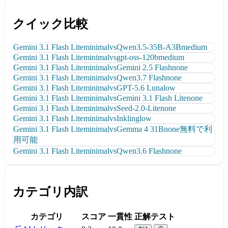
クイック比較
Gemini 3.1 Flash Lite
minimal
vs
Qwen3.5-35B-A3B
medium
Gemini 3.1 Flash Lite
minimal
vs
gpt-oss-120b
medium
Gemini 3.1 Flash Lite
minimal
vs
Gemini 2.5 Flash
none
Gemini 3.1 Flash Lite
minimal
vs
Qwen3.7 Flash
none
Gemini 3.1 Flash Lite
minimal
vs
GPT-5.6 Luna
low
Gemini 3.1 Flash Lite
minimal
vs
Gemini 3.1 Flash Lite
none
Gemini 3.1 Flash Lite
minimal
vs
Seed-2.0-Lite
none
Gemini 3.1 Flash Lite
minimal
vs
Inkling
low
Gemini 3.1 Flash Lite
minimal
vs
Gemma 4 31B
none
無料で利
用可能
Gemini 3.1 Flash Lite
minimal
vs
Qwen3.6 Flash
none
カテゴリ内訳
カテゴリ
スコア
一貫性
正解テスト