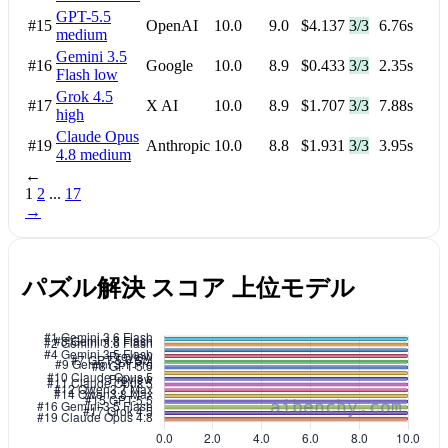
GPT-5.5
#15
OpenAI
10.0
9.0
$4.137
3/3
6.76s
medium
Gemini 3.5
#16
Google
10.0
8.9
$0.433
3/3
2.35s
Flash
low
Grok 4.5
#17
X AI
10.0
8.9
$1.707
3/3
7.88s
high
Claude Opus
#19
Anthropic
10.0
8.8
$1.931
3/3
3.95s
4.8
medium
←
1
2
...
17
→
パズル解決 スコア 上位モデル