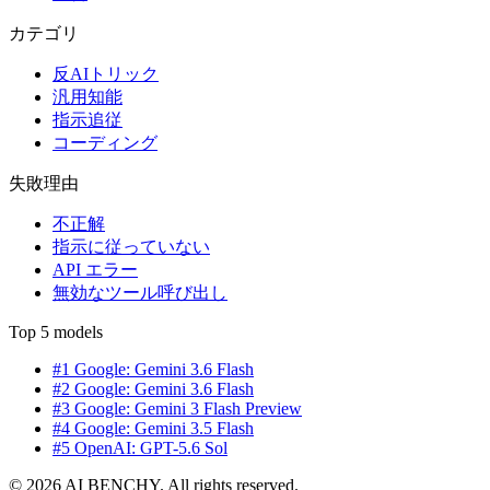
カテゴリ
反AIトリック
汎用知能
指示追従
コーディング
失敗理由
不正解
指示に従っていない
API エラー
無効なツール呼び出し
Top 5 models
#1 Google: Gemini 3.6 Flash
#2 Google: Gemini 3.6 Flash
#3 Google: Gemini 3 Flash Preview
#4 Google: Gemini 3.5 Flash
#5 OpenAI: GPT-5.6 Sol
© 2026 AI BENCHY. All rights reserved.