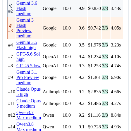
Gemini 3.6
🥈
Flash
Google
10.0
9.9
$0.830
3/3
3.43s
#2
medium
Gemini 3
🥉
Flash
Google
10.0
9.6
$0.742
3/3
4.05s
#3
Preview
medium
Gemini 3.5
#4
Google
10.0
9.5
$1.976
3/3
3.23s
Flash
high
GPT-5.6 Sol
#7
OpenAI
10.0
9.4
$1.234
3/3
4.10s
high
#8
GPT-5.5
low
OpenAI
10.0
9.3
$1.253
3/3
4.74s
Gemini 3.1
#9
Pro Preview
Google
10.0
9.2
$1.361
3/3
6.90s
medium
Claude Opus
#10
Anthropic
10.0
9.2
$2.835
3/3
4.66s
5
high
Claude Opus
#11
Anthropic
10.0
9.2
$1.486
3/3
4.27s
5
medium
Qwen3.7
#12
Qwen
10.0
9.2
$1.116
3/3
8.84s
Max
medium
Qwen3.8
#14
Qwen
10.0
9.1
$0.728
3/3
4.93s
Max
medium