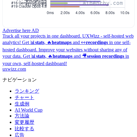
Advertise here
AD
Track all your projects in one dashboard.
UXWizz - self-hosted web
analytics!
Get 📊
stats
, 🔥
heatmaps
and 👀
recordings
in one self-
hosted dashboard.
Improve your websites without sharing any of
your data. Get 📊
stats
, 🔥
heatmaps
and 🎥
session recordings
in
your own, self-hosted dashboard!
uxwizz.com
ナビゲーション
ランキング
チャート
生成例
AI World Cup
方法論
変更履歴
比較する
広告