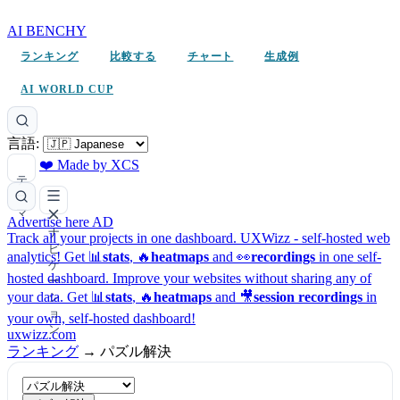
AI BENCHY
ランキング
比較する
チャート
生成例
AI WORLD CUP
言語:
❤️ Made by XCS
テ
ー
マ
Advertise here
AD
ナ
Track all your projects in one dashboard.
UXWizz - self-hosted web
ビ
analytics!
Get 📊
stats
, 🔥
heatmaps
and 👀
recordings
in one self-
ゲ
hosted dashboard.
Improve your websites without sharing any of
ー
your data. Get 📊
stats
, 🔥
heatmaps
and 🎥
session recordings
in
シ
ョ
your own, self-hosted dashboard!
ン
uxwizz.com
ランキング
→
パズル解決