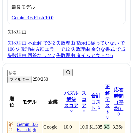
最良モデル
Gemini 3.6 Flash
10.0
失敗理由
失敗理由 不正解 で
242
失敗理由 指示に従っていない で
106
失敗理由 API エラー で
12
失敗理由 余分な書式 で
12
失敗理由 回答なし で
7
失敗理由 タイムアウト で
5
250/250
フィルター
正
応答
パズル
ス
解
合計
時間
順
解決
コ
テ
モデル
企業
コス
（平
位
スコア
ア
ス
ト
均）
ト
🥇
Gemini 3.6
Google
10.0
10.0
$1.305
3/3
3.36s
#1
Flash
high