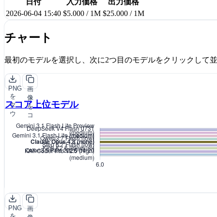
日付
入力価格
出力価格
2026-06-04 15:40
$5.000 / 1M
$25.000 / 1M
チャート
最初のモデルを選択し、次に2つ目のモデルをクリックして
PNG
画
を
像
スコア上位モデル
ダ
を
ウ
コ
ン
ピ
ロ
ー
ー
ド
PNG
画
を