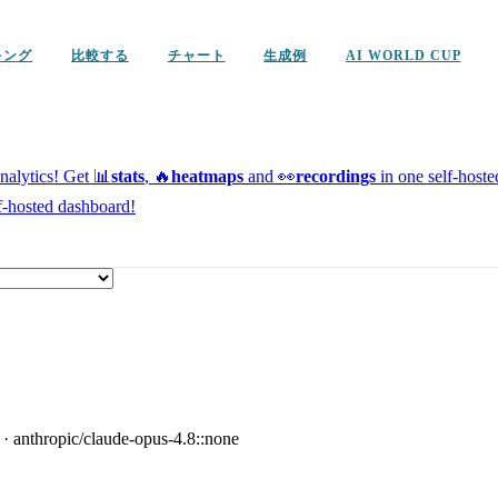
キング
比較する
チャート
生成例
AI WORLD CUP
alytics!
Get 📊
stats
, 🔥
heatmaps
and 👀
recordings
in one self-host
f-hosted dashboard!
·
anthropic/claude-opus-4.8::none