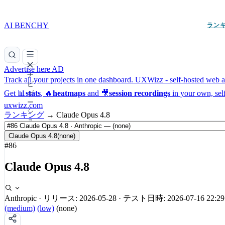
AI BENCHY
ラン
Advertise here
AD
ナ
Track all your projects in one dashboard.
UXWizz - self-hosted web an
ビ
Get 📊
stats
, 🔥
heatmaps
and 🎥
session recordings
in your own, sel
ゲ
ー
uxwizz.com
シ
ランキング
→
Claude Opus 4.8
ョ
ン
Claude Opus 4.8
(none)
#86
Claude Opus 4.8
Anthropic
·
リリース: 2026-05-28
·
テスト日時: 2026-07-16 22:29
(medium)
(low)
(none)