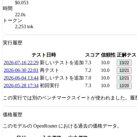
$0.053
時間
22.0s
トークン
2,253 tok
実行履歴
テスト日時
スコア
信頼性
正解テス
2026-07-16 22:29
新しいテストを追加
7.3
10.0
13/22
2026-06-30 22:01
再テスト
7.2
10.0
12/21
2026-06-04 13:44
新しいテストを追加
7.0
10.0
12/21
2026-05-28 17:34
初回実行
7.3
10.0
12/20
この実行では別のベンチマークスイートが使われました。履
価格履歴
このモデルの OpenRouter における過去の価格データ。