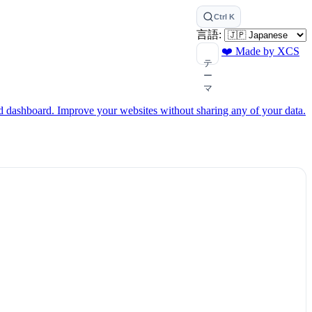
Ctrl K
言語:
❤️ Made by XCS
テ
ー
マ
ed dashboard.
Improve your websites without sharing any of your data.