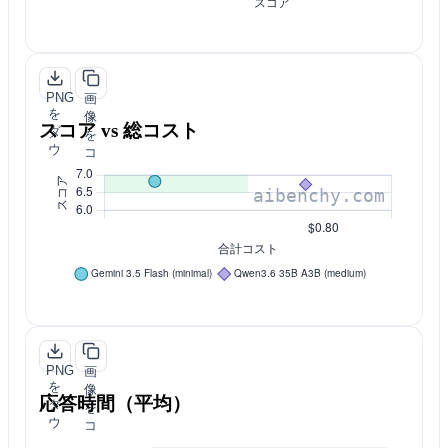
PNG
画
を
像
スコア vs 総コスト
ダ
を
ウ
コ
ン
ピ
ロ
ー
ー
ド
PNG
画
を
像
応答時間（平均）
ダ
を
ウ
コ
ン
ピ