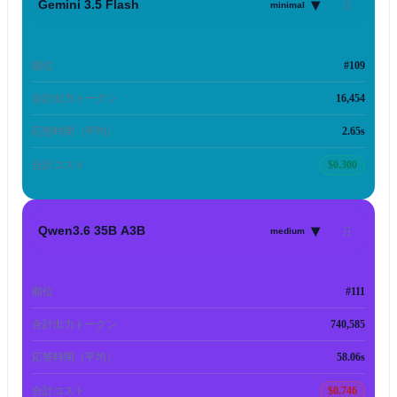
▾
Gemini 3.5 Flash
minimal
順位
#109
合計出力トークン
16,454
応答時間（平均）
2.65s
合計コスト
$0.300
▾
Qwen3.6 35B A3B
medium
順位
#111
合計出力トークン
740,585
応答時間（平均）
58.06s
合計コスト
$0.746