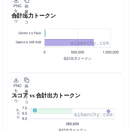
PNG
画
を
像
合計出力トークン
ダ
を
ウ
コ
ン
ピ
ロ
ー
ー
ド
PNG
画
を
像
スコア vs 合計出力トークン
ダ
を
ウ
コ
ン
ピ
ロ
ー
ー
ド