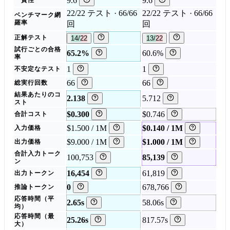
9.6
9.6
一貫性
22/22 テスト · 66/66
22/22 テスト · 66/66
ベンチマーク網
羅率
回
回
正解テスト
14/22
13/22
試行ごとの合格
65.2%
60.6%
率
1
1
不安定なテスト
66
66
総実行回数
結果あたりのコ
2.138
5.712
スト
$0.300
$0.746
合計コスト
$1.500 / 1M
$0.140 / 1M
入力価格
$9.000 / 1M
$1.000 / 1M
出力価格
合計入力トーク
100,753
85,139
ン
16,454
61,819
出力トークン
0
678,766
推論トークン
応答時間（平
2.65s
58.06s
均）
応答時間（最
25.26s
817.57s
大）