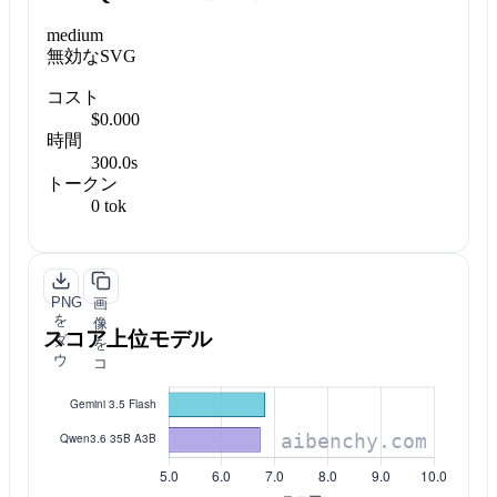
medium
無効なSVG
コスト
$0.000
時間
300.0s
トークン
0 tok
PNG
画
を
像
スコア上位モデル
ダ
を
ウ
コ
ン
ピ
ロ
ー
ー
ド