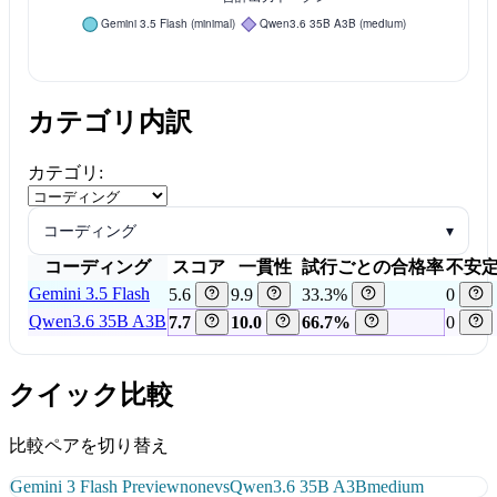
カテゴリ内訳
カテゴリ:
コーディング
▾
コーディング
スコア
一貫性
試行ごとの合格率
不安
Gemini 3.5 Flash
5.6
9.9
33.3%
0
Qwen3.6 35B A3B
7.7
10.0
66.7%
0
クイック比較
比較ペアを切り替え
Gemini 3 Flash Preview
none
vs
Qwen3.6 35B A3B
medium