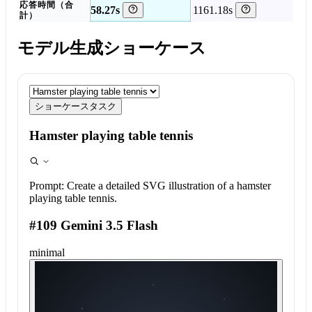
応答時間（合
58.27s
1161.18s
計）
モデル生成ショーケース
ショーケースタスク
Hamster playing table tennis
Prompt:
Create a detailed SVG illustration of a hamster
playing table tennis.
#109 Gemini 3.5 Flash
minimal