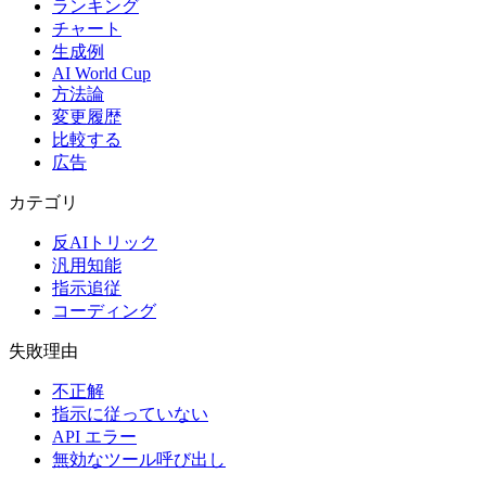
ランキング
チャート
生成例
AI World Cup
方法論
変更履歴
比較する
広告
カテゴリ
反AIトリック
汎用知能
指示追従
コーディング
失敗理由
不正解
指示に従っていない
API エラー
無効なツール呼び出し