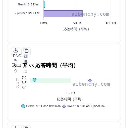
ロ
ー
ー
ド
PNG
画
を
像
スコア vs 応答時間（平均）
ダ
を
ウ
コ
ン
ピ
ロ
ー
ー
ド