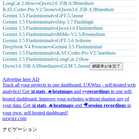
LongCat 2.0
low
vs
Qwen3.6 35B A3B
medium
KAT-Coder-Pro V2.5
none
vs
Qwen3.6 35B A3B
medium
Gemini 3.5 Flash
minimal
vs
GPT-5.5
none
Gemini 3.5 Flash
minimal
vs
Step 3.7 Flash
high
Gemini 3.5 Flash
minimal
vs
Qwen3.6 Flash
medium
Gemini 3.5 Flash
minimal
vs
MiMo-V2.5-Pro
medium
Gemini 3.5 Flash
minimal
vs
GPT-5.6 Sol
none
DeepSeek V4 Pro
none
vs
Gemini 3.5 Flash
minimal
Gemini 3.5 Flash
minimal
vs
KAT-Coder-Pro V2.5
medium
Gemini 3.5 Flash
minimal
vs
LongCat 2.0
low
Qwen3.6 35B A3B
medium
vs
GLM 5.2
none
網羅率が未完了
Advertise here
AD
Track all your projects in one dashboard.
UXWizz - self-hosted web
analytics!
Get 📊
stats
, 🔥
heatmaps
and 👀
recordings
in one self-
hosted dashboard.
Improve your websites without sharing any of
your data. Get 📊
stats
, 🔥
heatmaps
and 🎥
session recordings
in
your own, self-hosted dashboard!
uxwizz.com
ナビゲーション