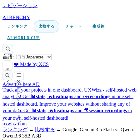
ナビゲーション
AI BENCHY
ランキング
比較する
チャート
生成例
AI WORLD CUP
言語:
❤️ Made by XCS
テ
ー
マ
Advertise here
AD
ナ
Track all your projects in one dashboard.
UXWizz - self-hosted web
ビ
analytics!
Get 📊
stats
, 🔥
heatmaps
and 👀
recordings
in one self-
ゲ
hosted dashboard.
Improve your websites without sharing any of
ー
your data. Get 📊
stats
, 🔥
heatmaps
and 🎥
session recordings
in
シ
ョ
your own, self-hosted dashboard!
ン
uxwizz.com
ランキング
→
比較する
→
Google: Gemini 3.5 Flash vs Qwen:
Qwen3.6 35B A3B