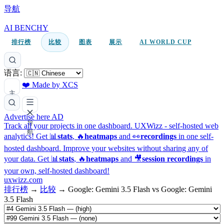
导航
AI BENCHY
排行榜
比较
图表
展示
AI WORLD CUP
语言:
❤️ Made by XCS
主
题
Advertise here
AD
导
Track all your projects in one dashboard.
UXWizz - self-hosted web
航
analytics!
Get 📊
stats
, 🔥
heatmaps
and 👀
recordings
in one self-
hosted dashboard.
Improve your websites without sharing any of
your data. Get 📊
stats
, 🔥
heatmaps
and 🎥
session recordings
in
your own, self-hosted dashboard!
uxwizz.com
排行榜
→
比较
→
Google: Gemini 3.5 Flash vs Google: Gemini
3.5 Flash