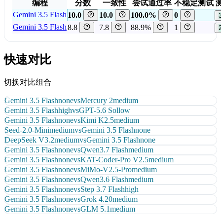
编程
分数
一致性
尝试通过率
不稳定测试
Gemini 3.5 Flash
10.0
10.0
100.0%
0
Gemini 3.5 Flash
8.8
7.8
88.9%
1
快速对比
切换对比组合
Gemini 3.5 Flash
none
vs
Mercury 2
medium
Gemini 3.5 Flash
high
vs
GPT-5.6 Sol
low
Gemini 3.5 Flash
none
vs
Kimi K2.5
medium
Seed-2.0-Mini
medium
vs
Gemini 3.5 Flash
none
DeepSeek V3.2
medium
vs
Gemini 3.5 Flash
none
Gemini 3.5 Flash
none
vs
Qwen3.7 Flash
medium
Gemini 3.5 Flash
none
vs
KAT-Coder-Pro V2.5
medium
Gemini 3.5 Flash
none
vs
MiMo-V2.5-Pro
medium
Gemini 3.5 Flash
none
vs
Qwen3.6 Flash
medium
Gemini 3.5 Flash
none
vs
Step 3.7 Flash
high
Gemini 3.5 Flash
none
vs
Grok 4.20
medium
Gemini 3.5 Flash
none
vs
GLM 5.1
medium