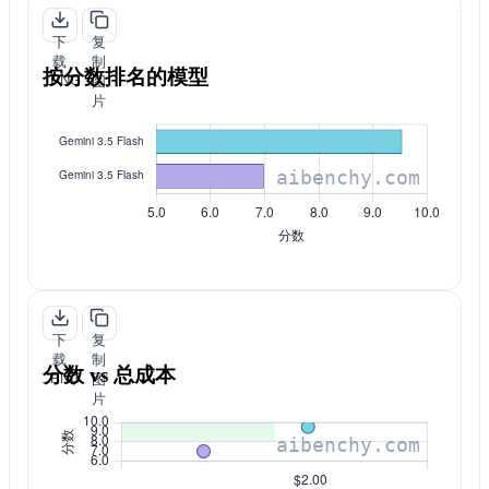
下
复
载
制
按分数排名的模型
PNG
图
片
下
复
载
制
分数 vs 总成本
PNG
图
片