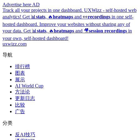
Advertise here
AD
Track all your projects in one dashboard.
UXWizz - self-hosted web
analytics!
Get 📊
stats
, 🔥
heatmaps
and 👀
recordings
in one self-
hosted dashboard.
Improve your websites without sharing any of
your data. Get 📊
stats
, 🔥
heatmaps
and 🎥
session recordings
in
your own, self-hosted dashboard!
uxwizz.com
导航
排行榜
图表
展示
AI World Cup
方法论
更新日志
比较
广告
分类
反AI技巧