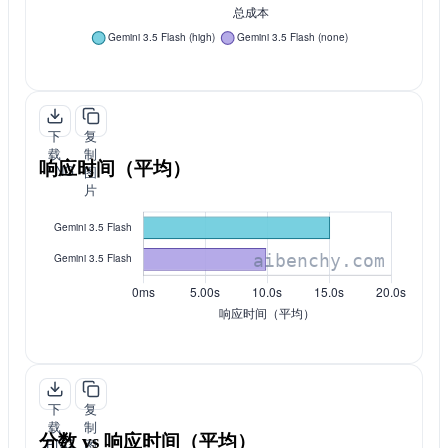
下
复
载
制
响应时间（平均）
PNG
图
片
下
复
载
制
分数 vs 响应时间（平均）
PNG
图