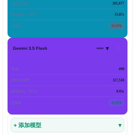
总输出令牌
201,677
响应时间（平均）
15.07s
总成本
$1.976
▾
Gemini 3.5 Flash
none
排名
#99
总输出令牌
117,518
响应时间（平均）
9.93s
总成本
$1.079
+ 添加模型
▾