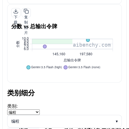
下
复
载
制
分数 vs 总输出令牌
PNG
图
片
类别细分
类别:
编程
▾