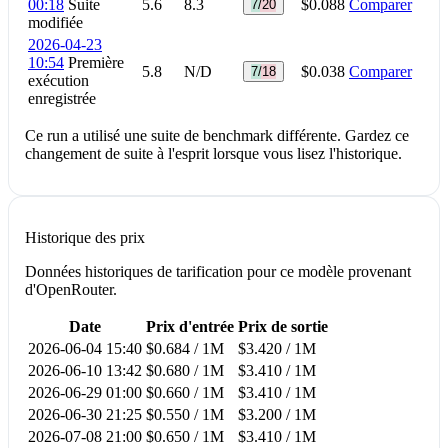
00:18
Suite
5.6
8.3
$0.088
Comparer
7/20
modifiée
2026-04-23
10:54
Première
5.8
N/D
$0.038
Comparer
7/18
exécution
enregistrée
Ce run a utilisé une suite de benchmark différente. Gardez ce
changement de suite à l'esprit lorsque vous lisez l'historique.
Historique des prix
Données historiques de tarification pour ce modèle provenant
d'OpenRouter.
Date
Prix d'entrée
Prix de sortie
2026-06-04 15:40
$0.684 / 1M
$3.420 / 1M
2026-06-10 13:42
$0.680 / 1M
$3.410 / 1M
2026-06-29 01:00
$0.660 / 1M
$3.410 / 1M
2026-06-30 21:25
$0.550 / 1M
$3.200 / 1M
2026-07-08 21:00
$0.650 / 1M
$3.410 / 1M