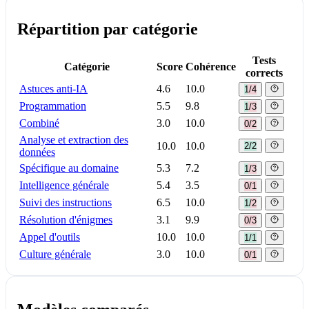
Répartition par catégorie
Tests
Catégorie
Score
Cohérence
corrects
Astuces anti-IA
4.6
10.0
1/4
Programmation
5.5
9.8
1/3
Combiné
3.0
10.0
0/2
Analyse et extraction des
10.0
10.0
2/2
données
Spécifique au domaine
5.3
7.2
1/3
Intelligence générale
5.4
3.5
0/1
Suivi des instructions
6.5
10.0
1/2
Résolution d'énigmes
3.1
9.9
0/3
Appel d'outils
10.0
10.0
1/1
Culture générale
3.0
10.0
0/1