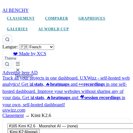
AI BENCHY
CLASSEMENT
COMPARER
GRAPHIQUES
GALERIES
AI WORLD CUP
Langue:
❤️ Made by XCS
Thème
Advertise here
AD
Navigation
Track all your projects in one dashboard.
UXWizz - self-hosted web
analytics!
Get 📊
stats
, 🔥
heatmaps
and 👀
recordings
in one self-
hosted dashboard.
Improve your websites without sharing any of
your data. Get 📊
stats
, 🔥
heatmaps
and 🎥
session recordings
in
your own, self-hosted dashboard!
uxwizz.com
Classement
→
Kimi K2.6
Kimi K2.6
(none)