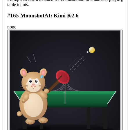
table tennis.
#165 MoonshotAI: Kimi K2.6
none