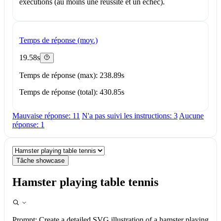
exécutions (au moins une réussite et un échec).
Temps de réponse (moy.)
19.58s
Temps de réponse (max): 238.89s
Temps de réponse (total): 430.85s
Mauvaise réponse: 11
N'a pas suivi les instructions: 3
Aucune
réponse: 1
Tâche showcase
Hamster playing table tennis
Prompt:
Create a detailed SVG illustration of a hamster playing