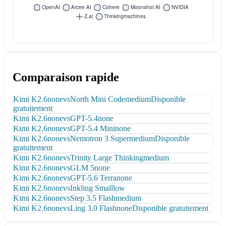
Comparaison rapide
Kimi K2.6
none
vs
North Mini Code
medium
Disponible
gratuitement
Kimi K2.6
none
vs
GPT-5.4
none
Kimi K2.6
none
vs
GPT-5.4 Mini
none
Kimi K2.6
none
vs
Nemotron 3 Super
medium
Disponible
gratuitement
Kimi K2.6
none
vs
Trinity Large Thinking
medium
Kimi K2.6
none
vs
GLM 5
none
Kimi K2.6
none
vs
GPT-5.6 Terra
none
Kimi K2.6
none
vs
Inkling Small
low
Kimi K2.6
none
vs
Step 3.5 Flash
medium
Kimi K2.6
none
vs
Ling 3.0 Flash
none
Disponible gratuitement