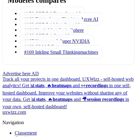
Modèles comparés
#158 GPT-5.6 Terra
OpenAI
#160 Trinity Large Thinking
Arcee AI
#163 GPT-5.4 Mini
OpenAI
#164 North Mini Code
Cohere
#166 GPT-5.4
OpenAI
#167 Nemotron 3 Super
NVIDIA
#168 GLM 5
Z.ai
#169 Inkling Small
Thinkingmachines
Advertise here
AD
Track all your projects in one dashboard.
UXWizz - self-hosted web
analytics!
Get 📊
stats
, 🔥
heatmaps
and 👀
recordings
in one self-
hosted dashboard.
Improve your websites without sharing any of
your data. Get 📊
stats
, 🔥
heatmaps
and 🎥
session recordings
in
your own, self-hosted dashboard!
uxwizz.com
Navigation
Classement