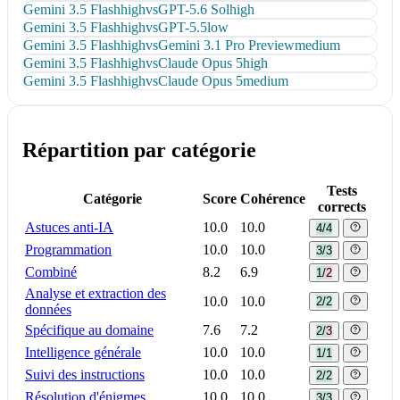
Gemini 3.5 Flash
high
vs
GPT-5.6 Sol
high
Gemini 3.5 Flash
high
vs
GPT-5.5
low
Gemini 3.5 Flash
high
vs
Gemini 3.1 Pro Preview
medium
Gemini 3.5 Flash
high
vs
Claude Opus 5
high
Gemini 3.5 Flash
high
vs
Claude Opus 5
medium
Répartition par catégorie
Tests
Catégorie
Score
Cohérence
corrects
Astuces anti-IA
10.0
10.0
4/4
Programmation
10.0
10.0
3/3
Combiné
8.2
6.9
1/2
Analyse et extraction des
10.0
10.0
2/2
données
Spécifique au domaine
7.6
7.2
2/3
Intelligence générale
10.0
10.0
1/1
Suivi des instructions
10.0
10.0
2/2
Résolution d'énigmes
10.0
10.0
3/3