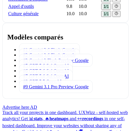
Appel d'outils
9.8
10.0
1/1
Culture générale
10.0
10.0
1/1
Modèles comparés
#1 Gemini 3.6 Flash
Google
#2 Gemini 3.6 Flash
Google
#3 Gemini 3 Flash Preview
Google
#5 GPT-5.6 Sol
OpenAI
#6 GPT-5.6 Sol
OpenAI
#7 GPT-5.6 Sol
OpenAI
#8 GPT-5.5
OpenAI
#9 Gemini 3.1 Pro Preview
Google
Advertise here
AD
Track all your projects in one dashboard.
UXWizz - self-hosted web
analytics!
Get 📊
stats
, 🔥
heatmaps
and 👀
recordings
in one self-
hosted dashboard.
Improve your websites without sharing any of