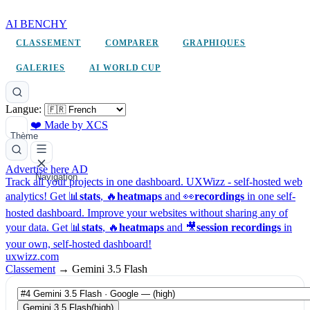
AI BENCHY
CLASSEMENT
COMPARER
GRAPHIQUES
GALERIES
AI WORLD CUP
Langue:
❤️ Made by XCS
Thème
Advertise here
AD
Navigation
Track all your projects in one dashboard.
UXWizz - self-hosted web
analytics!
Get 📊
stats
, 🔥
heatmaps
and 👀
recordings
in one self-
hosted dashboard.
Improve your websites without sharing any of
your data. Get 📊
stats
, 🔥
heatmaps
and 🎥
session recordings
in
your own, self-hosted dashboard!
uxwizz.com
Classement
→
Gemini 3.5 Flash
Gemini 3.5 Flash
(high)