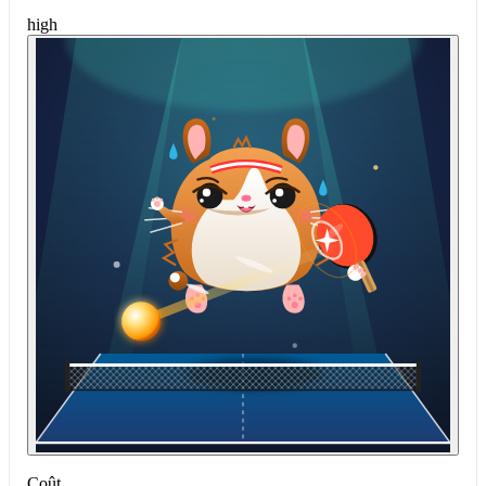
high
Coût