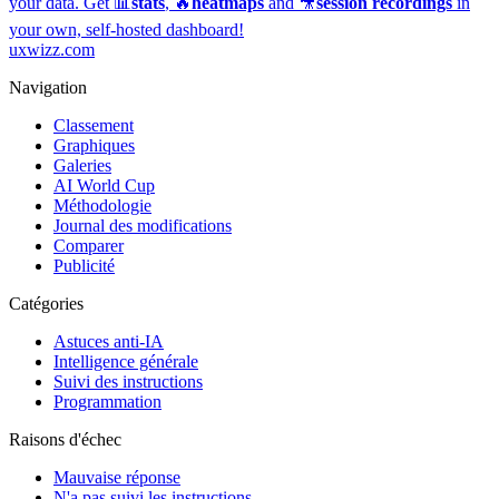
your data. Get 📊
stats
, 🔥
heatmaps
and 🎥
session recordings
in
your own, self-hosted dashboard!
uxwizz.com
Navigation
Classement
Graphiques
Galeries
AI World Cup
Méthodologie
Journal des modifications
Comparer
Publicité
Catégories
Astuces anti-IA
Intelligence générale
Suivi des instructions
Programmation
Raisons d'échec
Mauvaise réponse
N'a pas suivi les instructions