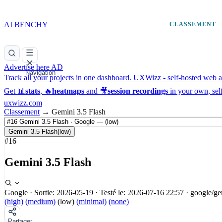
AI BENCHY
CLASSEMENT
Advertise here
AD
Navigation
Track all your projects in one dashboard.
UXWizz - self-hosted web an
Get 📊
stats
, 🔥
heatmaps
and 🎥
session recordings
in your own, sel
uxwizz.com
Classement
→
Gemini 3.5 Flash
Gemini 3.5 Flash
(low)
#16
Gemini 3.5 Flash
Google
·
Sortie: 2026-05-19
·
Testé le: 2026-07-16 22:57
·
google/ge
(high)
(medium)
(low)
(minimal)
(none)
Partager