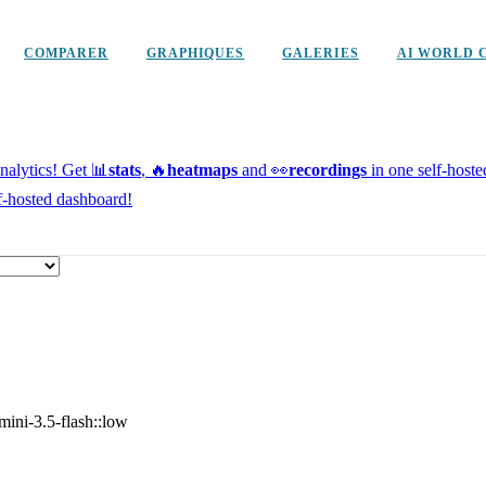
COMPARER
GRAPHIQUES
GALERIES
AI WORLD 
alytics!
Get 📊
stats
, 🔥
heatmaps
and 👀
recordings
in one self-host
f-hosted dashboard!
mini-3.5-flash::low