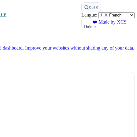
Ctrl K
Langue:
CUP
❤️ Made by XCS
Thème
ed dashboard.
Improve your websites without sharing any of your data.