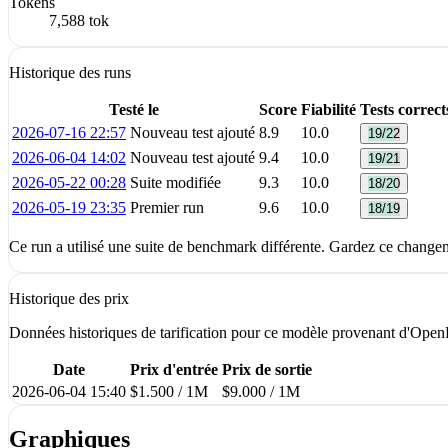
Tokens
7,588 tok
Historique des runs
Testé le
Score
Fiabilité
Tests correct
2026-07-16 22:57
Nouveau test ajouté
8.9
10.0
19/22
2026-06-04 14:02
Nouveau test ajouté
9.4
10.0
19/21
2026-05-22 00:28
Suite modifiée
9.3
10.0
18/20
2026-05-19 23:35
Premier run
9.6
10.0
18/19
Ce run a utilisé une suite de benchmark différente. Gardez ce changemen
Historique des prix
Données historiques de tarification pour ce modèle provenant d'Open
Date
Prix d'entrée
Prix de sortie
2026-06-04 15:40
$1.500 / 1M
$9.000 / 1M
Graphiques