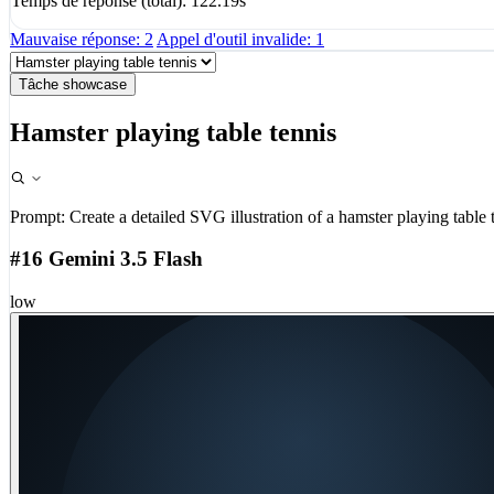
Temps de réponse (total): 122.19s
Mauvaise réponse: 2
Appel d'outil invalide: 1
Tâche showcase
Hamster playing table tennis
Prompt:
Create a detailed SVG illustration of a hamster playing table 
#16 Gemini 3.5 Flash
low