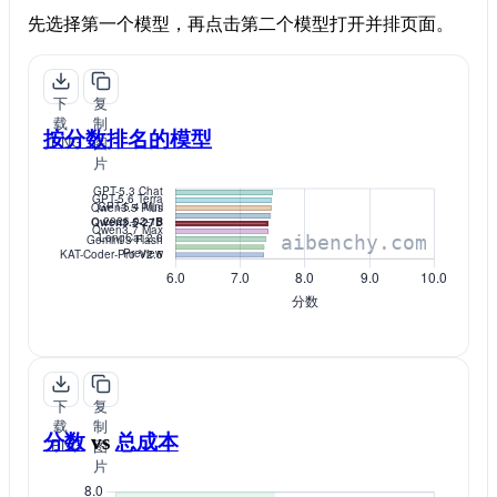
先选择第一个模型，再点击第二个模型打开并排页面。
下
复
载
制
按分数排名的模型
PNG
图
片
下
复
载
制
分数
vs
总成本
PNG
图
片