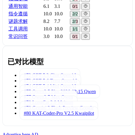
通用智能
6.1
3.1
0/1
指令遵循
10.0
10.0
2/2
谜题求解
8.2
7.7
2/3
工具调用
10.0
10.0
1/1
常识问答
3.0
10.0
0/1
已对比模型
#72 GPT-5.3 Chat
OpenAI
#73 GPT-5.6 Terra
OpenAI
#74 GPT-5.4 Mini
OpenAI
#75 Qwen3.5 Plus 2026-02-15
Qwen
#77 Qwen3.7 Max
Qwen
#78 LongCat 2.0
Meituan
#79 Gemini 3 Flash Preview
Google
#80 KAT-Coder-Pro V2.5
Kwaipilot
Advertise here
AD