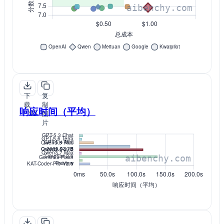
下
复
载
制
响应时间（平均）
PNG
图
片