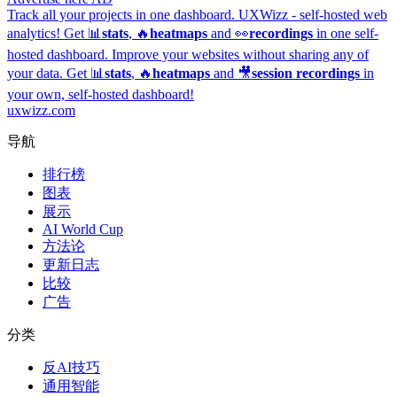
Track all your projects in one dashboard.
UXWizz - self-hosted web
analytics!
Get 📊
stats
, 🔥
heatmaps
and 👀
recordings
in one self-
hosted dashboard.
Improve your websites without sharing any of
your data. Get 📊
stats
, 🔥
heatmaps
and 🎥
session recordings
in
your own, self-hosted dashboard!
uxwizz.com
导航
排行榜
图表
展示
AI World Cup
方法论
更新日志
比较
广告
分类
反AI技巧
通用智能