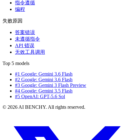
指令遵循
编程
失败原因
答案错误
未遵循指令
API 错误
无效工具调用
Top 5 models
#1 Google: Gemini 3.6 Flash
#2 Google: Gemini 3.6 Flash
#3 Google: Gemini 3 Flash Preview
#4 Google: Gemini 3.5 Flash
#5 OpenAI: GPT-5.6 Sol
© 2026 AI BENCHY. All rights reserved.