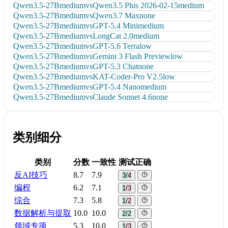
Qwen3.5-27B
medium
vs
Qwen3.5 Plus 2026-02-15
medium
Qwen3.5-27B
medium
vs
Qwen3.7 Max
none
Qwen3.5-27B
medium
vs
GPT-5.4 Mini
medium
Qwen3.5-27B
medium
vs
LongCat 2.0
medium
Qwen3.5-27B
medium
vs
GPT-5.6 Terra
low
Qwen3.5-27B
medium
vs
Gemini 3 Flash Preview
low
Qwen3.5-27B
medium
vs
GPT-5.3 Chat
none
Qwen3.5-27B
medium
vs
KAT-Coder-Pro V2.5
low
Qwen3.5-27B
medium
vs
GPT-5.4 Nano
medium
Qwen3.5-27B
medium
vs
Claude Sonnet 4.6
none
类别细分
类别
分数
一致性
测试正确
反AI技巧
8.7
7.9
3/4
编程
6.2
7.1
1/3
综合
7.3
5.8
1/2
数据解析与提取
10.0
10.0
2/2
领域专项
5.3
10.0
1/3