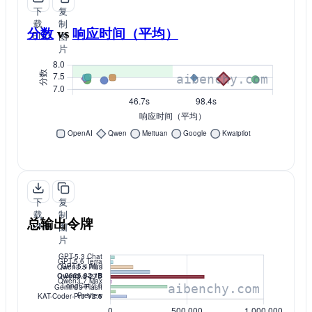
下
复
载
制
分数
vs
响应时间（平均）
PNG
图
片
下
复
载
制
总输出令牌
PNG
图
片