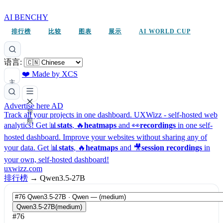
AI BENCHY
排行榜
比较
图表
展示
AI WORLD CUP
语言:
❤️ Made by XCS
主
题
Advertise here
AD
导
Track all your projects in one dashboard.
UXWizz - self-hosted web
航
analytics!
Get 📊
stats
, 🔥
heatmaps
and 👀
recordings
in one self-
hosted dashboard.
Improve your websites without sharing any of
your data. Get 📊
stats
, 🔥
heatmaps
and 🎥
session recordings
in
your own, self-hosted dashboard!
uxwizz.com
排行榜
→
Qwen3.5-27B
Qwen3.5-27B
(medium)
#76