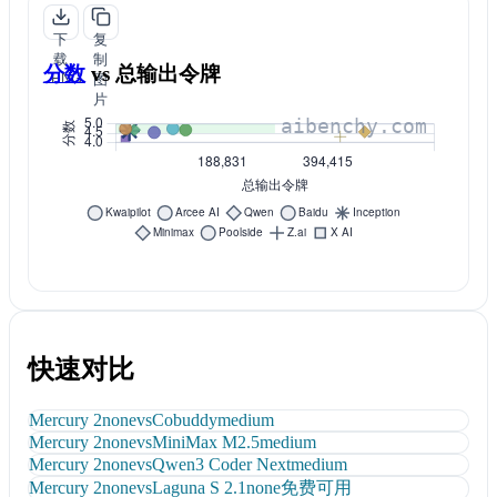
下
复
载
制
分数
vs
总输出令牌
PNG
图
片
快速对比
Mercury 2
none
vs
Cobuddy
medium
Mercury 2
none
vs
MiniMax M2.5
medium
Mercury 2
none
vs
Qwen3 Coder Next
medium
Mercury 2
none
vs
Laguna S 2.1
none
免费可用