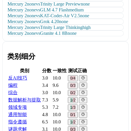
Mercury 2
none
vs
Trinity Large Preview
none
Mercury 2
none
vs
GLM 4.7 Flash
medium
Mercury 2
none
vs
KAT-Coder-Air V2.5
none
Mercury 2
none
vs
Grok 4.20
none
Mercury 2
none
vs
Trinity Large Thinking
high
Mercury 2
none
vs
Granite 4.1 8B
none
类别细分
类别
分数
一致性
测试正确
反AI技巧
3.0
10.0
0/4
编程
3.4
9.6
0/3
综合
3.0
10.0
0/2
数据解析与提取
7.3
5.9
1/2
领域专项
5.3
7.2
1/3
通用智能
4.8
10.0
0/1
指令遵循
6.5
10.0
1/2
谜题求解
3.1
10.0
0/3