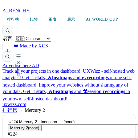
AI BENCHY
排行榜
比较
图表
展示
AI WORLD CUP
语言:
❤️ Made by XCS
主
题
Advertise here
AD
导
Track all your projects in one dashboard.
UXWizz - self-hosted web
航
analytics!
Get 📊
stats
, 🔥
heatmaps
and 👀
recordings
in one self-
hosted dashboard.
Improve your websites without sharing any of
your data. Get 📊
stats
, 🔥
heatmaps
and 🎥
session recordings
in
your own, self-hosted dashboard!
uxwizz.com
排行榜
→
Mercury 2
Mercury 2
(none)
#224