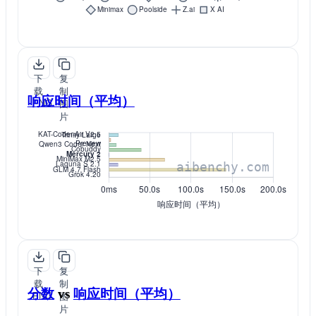
下
复
载
制
响应时间（平均）
PNG
图
片
下
复
载
制
分数
vs
响应时间（平均）
PNG
图
片