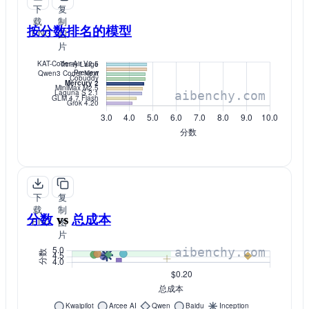
下
复
载
制
按分数排名的模型
PNG
图
片
下
复
载
制
分数
vs
总成本
PNG
图
片