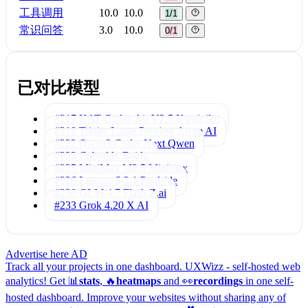
工具调用
10.0
10.0
1/1
常识问答
3.0
10.0
0/1
已对比模型
#217 KAT-Coder-Air V2.5
Kwaipilot
#218 Trinity Large Preview
Arcee AI
#222 Qwen3 Coder Next
Qwen
#223 Cobuddy
Baidu
#225 MiniMax M2.5
Minimax
#226 Laguna S 2.1
Poolside
#230 GLM 4.7 Flash
Z.ai
#233 Grok 4.20
X AI
Advertise here
AD
Track all your projects in one dashboard.
UXWizz - self-hosted web
analytics!
Get 📊
stats
, 🔥
heatmaps
and 👀
recordings
in one self-
hosted dashboard.
Improve your websites without sharing any of