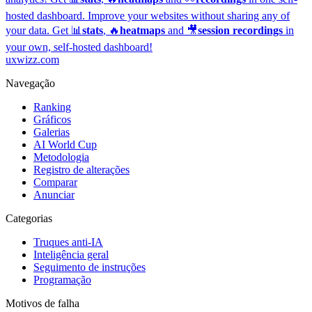
hosted dashboard.
Improve your websites without sharing any of
your data. Get 📊
stats
, 🔥
heatmaps
and 🎥
session recordings
in
your own, self-hosted dashboard!
uxwizz.com
Navegação
Ranking
Gráficos
Galerias
AI World Cup
Metodologia
Registro de alterações
Comparar
Anunciar
Categorias
Truques anti-IA
Inteligência geral
Seguimento de instruções
Programação
Motivos de falha