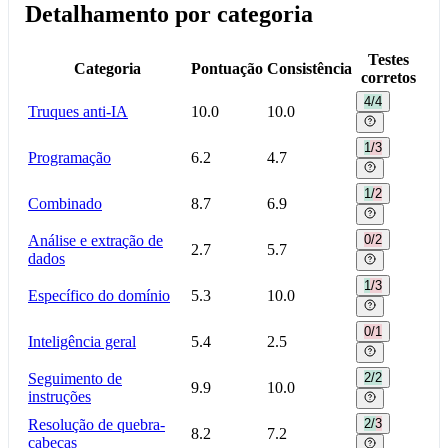
Detalhamento por categoria
Testes
Categoria
Pontuação
Consistência
corretos
4/4
Truques anti-IA
10.0
10.0
1/3
Programação
6.2
4.7
1/2
Combinado
8.7
6.9
Análise e extração de
0/2
2.7
5.7
dados
1/3
Específico do domínio
5.3
10.0
0/1
Inteligência geral
5.4
2.5
Seguimento de
2/2
9.9
10.0
instruções
Resolução de quebra-
2/3
8.2
7.2
cabeças