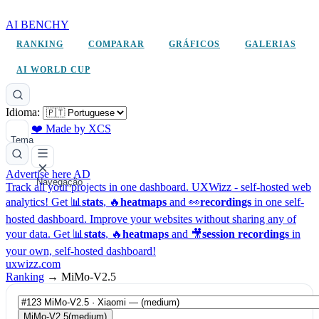
AI BENCHY
RANKING
COMPARAR
GRÁFICOS
GALERIAS
AI WORLD CUP
Idioma:
❤️ Made by XCS
Tema
Advertise here
AD
Navegação
Track all your projects in one dashboard.
UXWizz - self-hosted web
analytics!
Get 📊
stats
, 🔥
heatmaps
and 👀
recordings
in one self-
hosted dashboard.
Improve your websites without sharing any of
your data. Get 📊
stats
, 🔥
heatmaps
and 🎥
session recordings
in
your own, self-hosted dashboard!
uxwizz.com
Ranking
→
MiMo-V2.5
MiMo-V2.5
(medium)