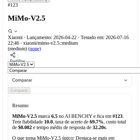
#123
MiMo-V2.5
Xiaomi
·
Lançamento: 2026-04-22
·
Testado em: 2026-07-16
22:46
·
xiaomi/mimo-v2.5::medium
(medium)
(none)
Partilhar
Comparar
Comparar
Resumo
MiMo-V2.5
marca
6.5
no AI BENCHY e fica em
#123
.
Tem fiabilidade
10.0
, taxa de acerto de
69.7%
, custo total
de
$0.082
e tempo médio de resposta de
32.20s
.
O que torna MiMo-V2.5 único:
Destaca-se mais em