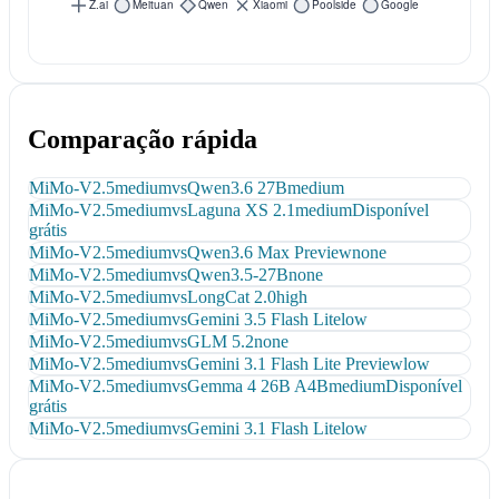
Comparação rápida
MiMo-V2.5
medium
vs
Qwen3.6 27B
medium
MiMo-V2.5
medium
vs
Laguna XS 2.1
medium
Disponível
grátis
MiMo-V2.5
medium
vs
Qwen3.6 Max Preview
none
MiMo-V2.5
medium
vs
Qwen3.5-27B
none
MiMo-V2.5
medium
vs
LongCat 2.0
high
MiMo-V2.5
medium
vs
Gemini 3.5 Flash Lite
low
MiMo-V2.5
medium
vs
GLM 5.2
none
MiMo-V2.5
medium
vs
Gemini 3.1 Flash Lite Preview
low
MiMo-V2.5
medium
vs
Gemma 4 26B A4B
medium
Disponível
grátis
MiMo-V2.5
medium
vs
Gemini 3.1 Flash Lite
low