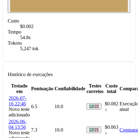
Custo
$0.002
Tempo
54.8s
Tokens
5,247 tok
Histórico de execuções
Testado
Testes
Custo
Pontuação
Confiabilidade
Compar
em
corretos
total
2026-07-
16 22:46
$0.082
Execuçã
6.5
10.0
12/22
Novo teste
↓
atual
adicionado
2026-06-
04 13:56
$0.063
7.3
10.0
Compara
12/21
Novo teste
↓