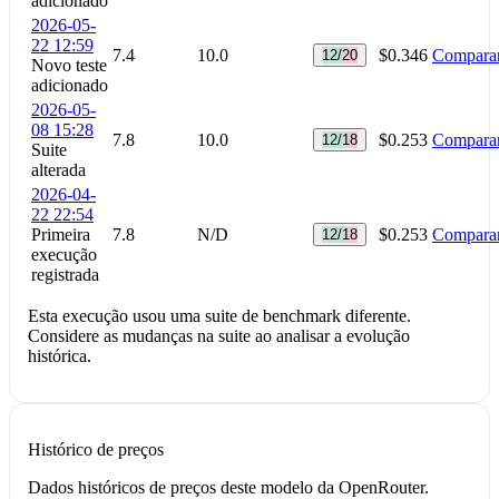
adicionado
2026-05-
22 12:59
7.4
10.0
$0.346
Compara
12/20
Novo teste
adicionado
2026-05-
08 15:28
7.8
10.0
$0.253
Compara
12/18
Suite
alterada
2026-04-
22 22:54
Primeira
7.8
N/D
$0.253
Compara
12/18
execução
registrada
Esta execução usou uma suite de benchmark diferente.
Considere as mudanças na suite ao analisar a evolução
histórica.
Histórico de preços
Dados históricos de preços deste modelo da OpenRouter.