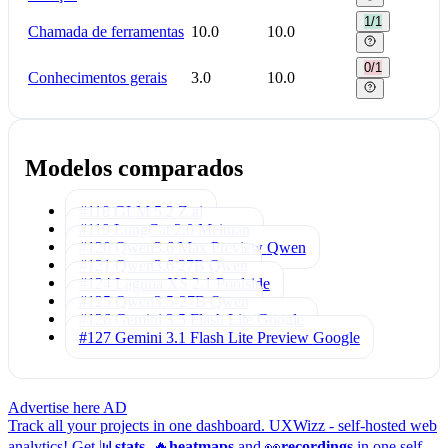
1/1
Chamada de ferramentas
10.0
10.0
0/1
Conhecimentos gerais
3.0
10.0
Modelos comparados
#118 GLM 5.2
Z.ai
#119 LongCat 2.0
Meituan
#120 Qwen3.6 Max Preview
Qwen
#121 Qwen3.6 27B
Qwen
#124 Laguna XS 2.1
Poolside
#125 Qwen3.5-27B
Qwen
#126 Gemini 3.5 Flash Lite
Google
#127 Gemini 3.1 Flash Lite Preview
Google
Advertise here
AD
Track all your projects in one dashboard.
UXWizz - self-hosted web
analytics!
Get 📊
stats
, 🔥
heatmaps
and 👀
recordings
in one self-