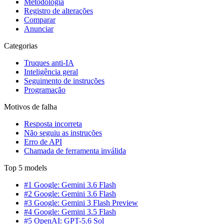
Metodologia
Registro de alterações
Comparar
Anunciar
Categorias
Truques anti-IA
Inteligência geral
Seguimento de instruções
Programação
Motivos de falha
Resposta incorreta
Não seguiu as instruções
Erro de API
Chamada de ferramenta inválida
Top 5 models
#1 Google: Gemini 3.6 Flash
#2 Google: Gemini 3.6 Flash
#3 Google: Gemini 3 Flash Preview
#4 Google: Gemini 3.5 Flash
#5 OpenAI: GPT-5.6 Sol