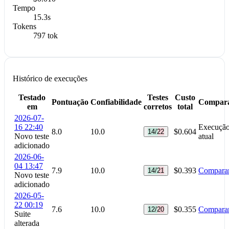
Tempo
15.3s
Tokens
797 tok
Histórico de execuções
Testado
Testes
Custo
Pontuação
Confiabilidade
Compar
em
corretos
total
2026-07-
16 22:40
Execuçã
8.0
10.0
$0.604
14/22
Novo teste
atual
adicionado
2026-06-
04 13:47
7.9
10.0
$0.393
Compara
14/21
Novo teste
adicionado
2026-05-
22 00:19
7.6
10.0
$0.355
Compara
12/20
Suite
alterada