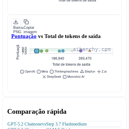
Baixar
Copiar
PNG
imagem
Pontuação
vs
Total de tokens de saída
Comparação rápida
GPT-5.2 Chat
none
vs
Step 3.7 Flash
medium