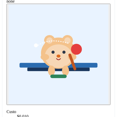
none
Custo
$0.010