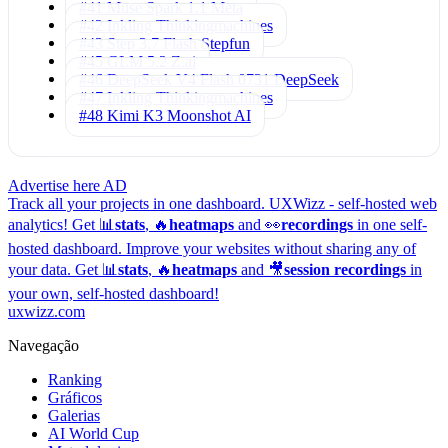
#41 Muse Spark 1.1
Meta
#42 Inkling
Thinkingmachines
#43 Step 3.7 Flash
Stepfun
#45 GLM 5.2
Z.ai
#46 DeepSeek V4 Flash 0731
DeepSeek
#47 Inkling
Thinkingmachines
#48 Kimi K3
Moonshot AI
Advertise here
AD
Track all your projects in one dashboard.
UXWizz - self-hosted web
analytics!
Get 📊
stats
, 🔥
heatmaps
and 👀
recordings
in one self-
hosted dashboard.
Improve your websites without sharing any of
your data. Get 📊
stats
, 🔥
heatmaps
and 🎥
session recordings
in
your own, self-hosted dashboard!
uxwizz.com
Navegação
Ranking
Gráficos
Galerias
AI World Cup