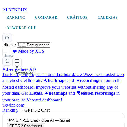
AI BENCHY
RANKING
COMPARAR
GRÁFICOS
GALERIAS
AI WORLD CUP
Idioma:
❤️ Made by XCS
Tema
Advertise here
AD
Navegação
Track all your projects in one dashboard.
UXWizz - self-hosted web
analytics!
Get 📊
stats
, 🔥
heatmaps
and 👀
recordings
in one self-
hosted dashboard.
Improve your websites without sharing any of
your data. Get 📊
stats
, 🔥
heatmaps
and 🎥
session recordings
in
your own, self-hosted dashboard!
uxwizz.com
Ranking
→
GPT-5.2 Chat
GPT-5.2 Chat
(none)