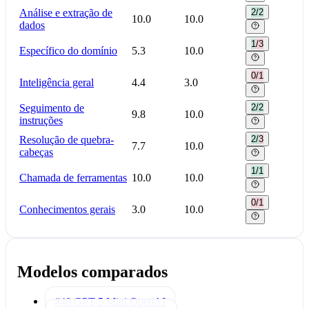
Análise e extração de
2/2
10.0
10.0
dados
1/3
Específico do domínio
5.3
10.0
0/1
Inteligência geral
4.4
3.0
Seguimento de
2/2
9.8
10.0
instruções
Resolução de quebra-
2/3
7.7
10.0
cabeças
1/1
Chamada de ferramentas
10.0
10.0
0/1
Conhecimentos gerais
3.0
10.0
Modelos comparados
#40 GPT-5 Mini
OpenAI