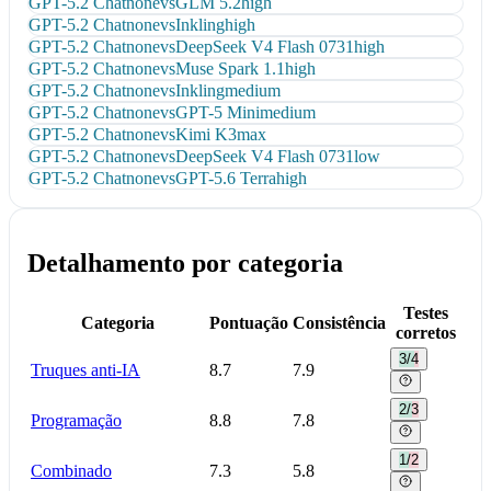
GPT-5.2 Chat
none
vs
GLM 5.2
high
GPT-5.2 Chat
none
vs
Inkling
high
GPT-5.2 Chat
none
vs
DeepSeek V4 Flash 0731
high
GPT-5.2 Chat
none
vs
Muse Spark 1.1
high
GPT-5.2 Chat
none
vs
Inkling
medium
GPT-5.2 Chat
none
vs
GPT-5 Mini
medium
GPT-5.2 Chat
none
vs
Kimi K3
max
GPT-5.2 Chat
none
vs
DeepSeek V4 Flash 0731
low
GPT-5.2 Chat
none
vs
GPT-5.6 Terra
high
Detalhamento por categoria
Testes
Categoria
Pontuação
Consistência
corretos
3/4
Truques anti-IA
8.7
7.9
2/3
Programação
8.8
7.8
1/2
Combinado
7.3
5.8