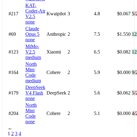
KAT-
Coder-Air
#217
Kwaipilot
3
4.8
$0.067
5/
V2.5
none
Claude
#69
Opus 5
Anthropic
2
7.5
$1.550
12
none
MiMo-
#123
V2.5
Xiaomi
2
6.5
$0.082
12
medium
North
Mini
#164
Cohere
2
5.9
$0.000
9/
Code
medium
DeepSeek
#179
V4 Flash
DeepSeek
2
5.6
$0.062
5/
none
North
Mini
#204
Cohere
2
5.1
$0.000
4/
Code
none
←
1
2
3
4