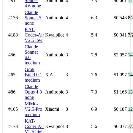
#81
Sonnet
Anthropic
4
7.3
$0.661
12
4.6
none
Claude
#136
Sonnet 5
Anthropic
4
6.3
$0.548
8/
none
KAT-
#188
Coder-Air
Kwaipilot
4
5.4
$0.041
7/
V2.5
low
Claude
Sonnet
#56
Anthropic
3
7.8
$2.057
14
4.6
medium
Grok
#65
Build 0.1
X AI
3
7.6
$1.097
14
medium
Claude
#86
Opus 4.8
Anthropic
3
7.3
$1.166
13
none
MiMo-
#105
V2.5-Pro
Xiaomi
3
6.9
$0.187
12
medium
KAT-
#173
Coder-Air
Kwaipilot
3
5.6
$0.077
7/
V2.5
high