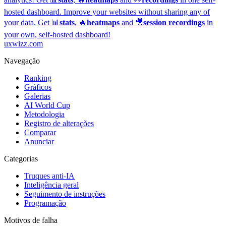
hosted dashboard.
Improve your websites without sharing any of
your data. Get 📊
stats
, 🔥
heatmaps
and 🎥
session recordings
in
your own, self-hosted dashboard!
uxwizz.com
Navegação
Ranking
Gráficos
Galerias
AI World Cup
Metodologia
Registro de alterações
Comparar
Anunciar
Categorias
Truques anti-IA
Inteligência geral
Seguimento de instruções
Programação
Motivos de falha