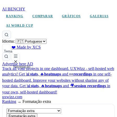
AI BENCHY
RANKING
COMPARAR
GRÁFICOS
GALERIAS
AI WORLD CUP
Idioma:
❤️ Made by XCS
Tema
Advertise here
AD
Navegação
Track all your projects in one dashboard.
UXWizz - self-hosted web
analytics!
Get 📊
stats
, 🔥
heatmaps
and 👀
recordings
in one self-
hosted dashboard.
Improve your websites without sharing any of
your data. Get 📊
stats
, 🔥
heatmaps
and 🎥
session recordings
in
your own, self-hosted dashboard!
uxwizz.com
Ranking
→
Formatação extra
Formatação extra