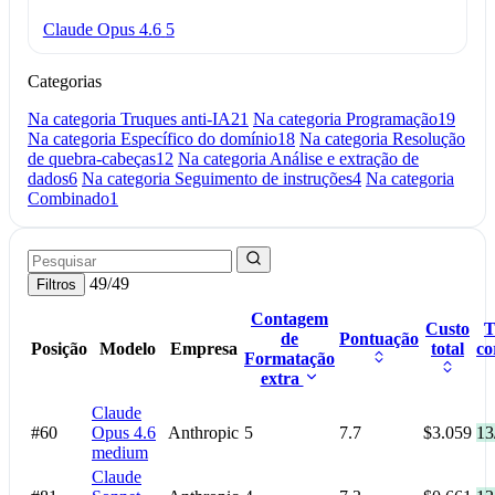
Claude Opus 4.6
5
Categorias
Na categoria Truques anti-IA
21
Na categoria Programação
19
Na categoria Específico do domínio
18
Na categoria Resolução
de quebra-cabeças
12
Na categoria Análise e extração de
dados
6
Na categoria Seguimento de instruções
4
Na categoria
Combinado
1
49/49
Filtros
Contagem
Custo
T
de
Pontuação
Posição
Modelo
Empresa
total
co
Formatação
extra
Claude
#60
Opus 4.6
Anthropic
5
7.7
$3.059
13
medium
Claude