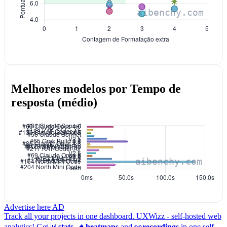
Melhores modelos por Tempo de
resposta (médio)
Advertise here
AD
Track all your projects in one dashboard.
UXWizz - self-hosted web
analytics!
Get 📊
stats
, 🔥
heatmaps
and 👀
recordings
in one self-