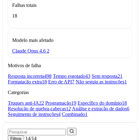
Falhas totais
18
Modelo mais afetado
Claude Opus 4.6
2
Motivos de falha
Resposta incorreta
498
Tempo esgotado
43
Sem resposta
21
Formatação extra
18
Erro de API
7
Não seguiu as instruções
1
Categorias
Truques anti-IA
22
Programação
19
Específico do domínio
18
Resolução de quebra-cabeças
12
Análise e extração de dados
6
Seguimento de instruções
4
Combinado
1
14/14
Filtros