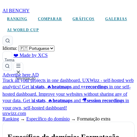
AI BENCHY
RANKING
COMPARAR
GRÁFICOS
GALERIAS
AI WORLD CUP
Idioma:
❤️ Made by XCS
Tema
Advertise here
AD
Navegação
Track all your projects in one dashboard.
UXWizz - self-hosted web
analytics!
Get 📊
stats
, 🔥
heatmaps
and 👀
recordings
in one self-
hosted dashboard.
Improve your websites without sharing any of
your data. Get 📊
stats
, 🔥
heatmaps
and 🎥
session recordings
in
your own, self-hosted dashboard!
uxwizz.com
Ranking
→
Específico do domínio
→
Formatação extra
Específico do domínio: Formatação