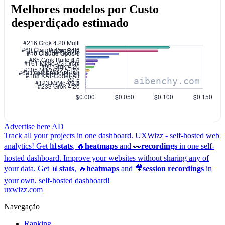
Melhores modelos por Custo
desperdiçado estimado
Advertise here
AD
Track all your projects in one dashboard.
UXWizz - self-hosted web
analytics!
Get 📊
stats
, 🔥
heatmaps
and 👀
recordings
in one self-
hosted dashboard.
Improve your websites without sharing any of
your data. Get 📊
stats
, 🔥
heatmaps
and 🎥
session recordings
in
your own, self-hosted dashboard!
uxwizz.com
Navegação
Ranking