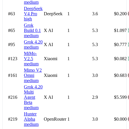
medium
DeepSeek
#63
V4 Pro
DeepSeek
1
3.6
$0.200
high
Grok
#65
Build 0.1
X AI
1
5.3
$1.097
medium
Grok 4.20
#95
X AI
1
5.3
$0.777
medium
MiMo-
#123
V2.5
Xiaomi
1
5.3
$0.082
medium
Mimo V2
#161
Omni
Xiaomi
1
3.0
$0.683
medium
Grok 4.20
Multi
#216
Agent
X AI
1
2.9
$5.599
Beta
medium
Hunter
#219
Alpha
OpenRouter
1
3.0
$0.000
medium