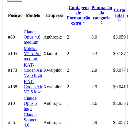
Contagem
Pontuação
Custo
de
da
Posição
Modelo
Empresa
total
Formatação
categoria
extra
Claude
#60
Opus 4.6
Anthropic
2
3.0
$3.059
medium
MiMo-
#105
V2.5-Pro
Xiaomi
2
5.3
$0.187
medium
KAT-
#173
Coder-Air
Kwaipilot
2
2.9
$0.077
V2.5
high
KAT-
#188
Coder-Air
Kwaipilot
2
2.9
$0.041
V2.5
low
Claude
#10
Opus 5
Anthropic
1
3.6
$2.835
high
Claude
Sonnet
#56
Anthropic
1
2.9
$2.057
4.6