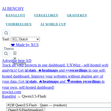
AI BENCHY
RANGLIJST
VERGELIJKEN
GRAFIEKEN
VOORBEELDEN
AI WORLD CUP
Taal:
❤️ Made by XCS
Thema
Advertise here
AD
Navigatie
Track all your projects in one dashboard.
UXWizz - self-hosted web
analytics!
Get 📊
stats
, 🔥
heatmaps
and 👀
recordings
in one self-
hosted dashboard.
Improve your websites without sharing any of
your data. Get 📊
stats
, 🔥
heatmaps
and 🎥
session recordings
in
your own, self-hosted dashboard!
uxwizz.com
Ranglijst
→
Qwen3.5-Flash
Qwen3.5-Flash
(medium)