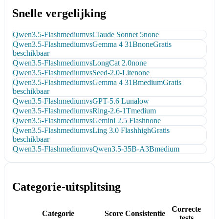
Snelle vergelijking
Qwen3.5-Flash
medium
vs
Claude Sonnet 5
none
Qwen3.5-Flash
medium
vs
Gemma 4 31B
none
Gratis
beschikbaar
Qwen3.5-Flash
medium
vs
LongCat 2.0
none
Qwen3.5-Flash
medium
vs
Seed-2.0-Lite
none
Qwen3.5-Flash
medium
vs
Gemma 4 31B
medium
Gratis
beschikbaar
Qwen3.5-Flash
medium
vs
GPT-5.6 Luna
low
Qwen3.5-Flash
medium
vs
Ring-2.6-1T
medium
Qwen3.5-Flash
medium
vs
Gemini 2.5 Flash
none
Qwen3.5-Flash
medium
vs
Ling 3.0 Flash
high
Gratis
beschikbaar
Qwen3.5-Flash
medium
vs
Qwen3.5-35B-A3B
medium
Categorie-uitsplitsing
Correcte
Categorie
Score
Consistentie
tests