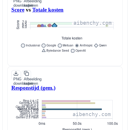
PNG
Afbeelding
downloaden
kopiëren
Score
vs
Totale kosten
PNG
Afbeelding
downloaden
kopiëren
Responstijd (gem.)