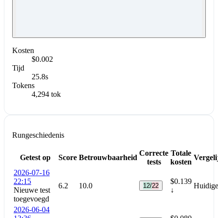
Kosten
$0.002
Tijd
25.8s
Tokens
4,294 tok
Rungeschiedenis
Correcte
Totale
Getest op
Score
Betrouwbaarheid
Vergeli
tests
kosten
2026-07-16
22:15
$0.139
6.2
10.0
Huidige
12/22
Nieuwe test
↓
toegevoegd
2026-06-04