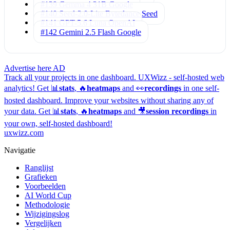
#139 Gemma 4 31B
Google
#140 Seed-2.0-Lite
Bytedance Seed
#141 GPT-5.6 Luna
OpenAI
#142 Gemini 2.5 Flash
Google
Advertise here
AD
Track all your projects in one dashboard.
UXWizz - self-hosted web
analytics!
Get 📊
stats
, 🔥
heatmaps
and 👀
recordings
in one self-
hosted dashboard.
Improve your websites without sharing any of
your data. Get 📊
stats
, 🔥
heatmaps
and 🎥
session recordings
in
your own, self-hosted dashboard!
uxwizz.com
Navigatie
Ranglijst
Grafieken
Voorbeelden
AI World Cup
Methodologie
Wijzigingslog
Vergelijken