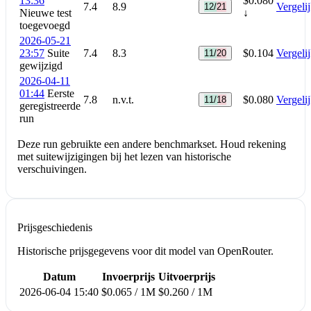
13:36
$0.080
7.4
8.9
Vergeli
12/21
Nieuwe test
↓
toegevoegd
2026-05-21
23:57
Suite
7.4
8.3
$0.104
Vergeli
11/20
gewijzigd
2026-04-11
01:44
Eerste
7.8
n.v.t.
$0.080
Vergeli
11/18
geregistreerde
run
Deze run gebruikte een andere benchmarkset. Houd rekening
met suitewijzigingen bij het lezen van historische
verschuivingen.
Prijsgeschiedenis
Historische prijsgegevens voor dit model van OpenRouter.
Datum
Invoerprijs
Uitvoerprijs
2026-06-04 15:40
$0.065 / 1M
$0.260 / 1M