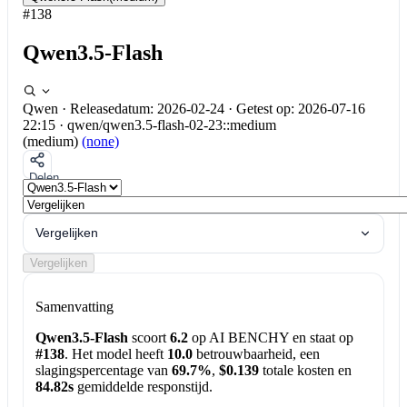
#138
Qwen3.5-Flash
Qwen
·
Releasedatum: 2026-02-24
·
Getest op: 2026-07-16
22:15
·
qwen/qwen3.5-flash-02-23::medium
(medium)
(none)
Delen
Vergelijken
Vergelijken
Samenvatting
Qwen3.5-Flash
scoort
6.2
op AI BENCHY en staat op
#138
. Het model heeft
10.0
betrouwbaarheid, een
slagingspercentage van
69.7%
,
$0.139
totale kosten en
84.82s
gemiddelde responstijd.