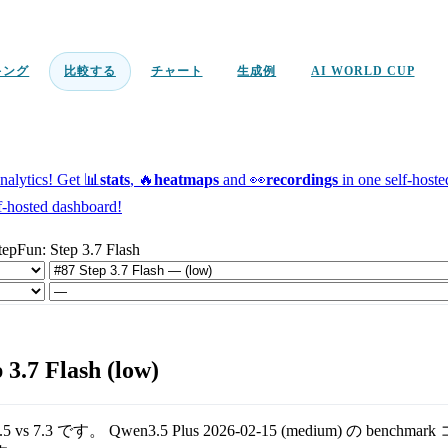
キング
比較する
チャート
生成例
AI WORLD CUP
alytics!
Get 📊
stats
, 🔥
heatmaps
and 👀
recordings
in one self-host
f-hosted dashboard!
epFun: Step 3.7 Flash
3.7 Flash (low)
.5
vs
7.3
です。
Qwen3.5 Plus 2026-02-15 (medium)
の benchma