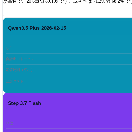
が高速で、
20.68s
vs
89.19s
です、成功率は
71.2%
vs
68.2%
で
Qwen3.5 Plus 2026-02-15
順位
合計出力トークン
応答時間（平均）
合計コスト
Step 3.7 Flash
順位