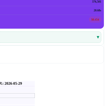
376,581
20.68s
$0.454
▾
 2026-05-29