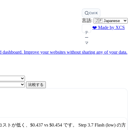
Ctrl K
言語:
❤️ Made by XCS
テ
ー
マ
ed dashboard.
Improve your websites without sharing any of your data.
比較する
rk コストが低く、
$0.437
vs
$0.454
です。
Step 3.7 Flash (low)
の方