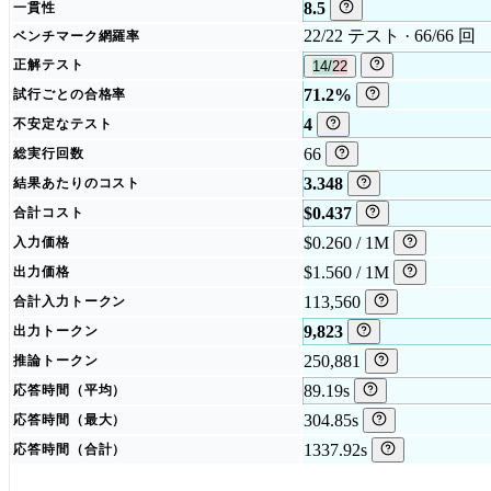
8.5
一貫性
22/22 テスト · 66/66 回
ベンチマーク網羅率
正解テスト
14/22
71.2%
試行ごとの合格率
4
不安定なテスト
66
総実行回数
3.348
結果あたりのコスト
$0.437
合計コスト
$0.260 / 1M
入力価格
$1.560 / 1M
出力価格
113,560
合計入力トークン
9,823
出力トークン
250,881
推論トークン
89.19s
応答時間（平均）
304.85s
応答時間（最大）
1337.92s
応答時間（合計）