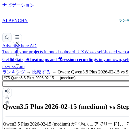
ナビゲーション
AI BENCHY
ラン
Advertise here
AD
ナ
Track all your projects in one dashboard.
UXWizz - self-hosted web an
ビ
Get 📊
stats
, 🔥
heatmaps
and 🎥
session recordings
in your own, sel
ゲ
ー
uxwizz.com
シ
ランキング
→
比較する
→
Qwen: Qwen3.5 Plus 2026-02-15 vs St
ョ
ン
共
有
Qwen3.5 Plus 2026-02-15 (medium) vs Step 
Qwen3.5 Plus 2026-02-15 (medium)
が平均スコアでリードし、
7