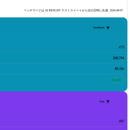
ベンチマークは AI BENCHY テストスイートから次の日時に生成:
2026-08-07
▾
medium
#75
260,704
89.19s
$0.437
▾
low
#87