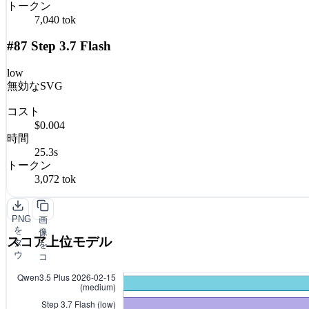
トークン
7,040 tok
#87 Step 3.7 Flash
low
無効なSVG
コスト
$0.004
時間
25.3s
トークン
3,072 tok
PNG
画
を
像
スコア上位モデル
ダ
を
ウ
コ
ン
ピ
ロ
ー
ー
ド