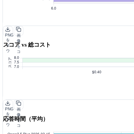
PNG
画
を
像
スコア vs 総コスト
ダ
を
ウ
コ
ン
ピ
ロ
ー
ー
ド
PNG
画
を
像
応答時間（平均）
ダ
を
ウ
コ
ン
ピ