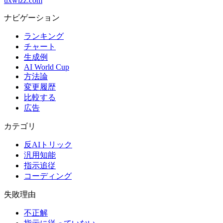
uxwizz.com
ナビゲーション
ランキング
チャート
生成例
AI World Cup
方法論
変更履歴
比較する
広告
カテゴリ
反AIトリック
汎用知能
指示追従
コーディング
失敗理由
不正解