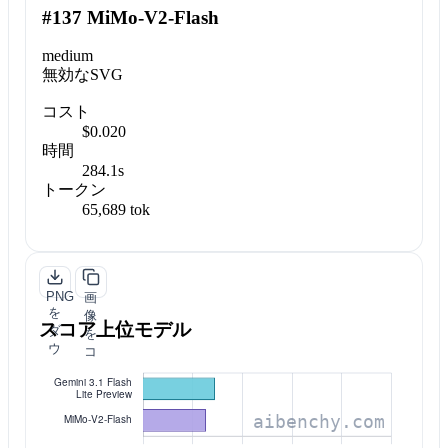
#137 MiMo-V2-Flash
medium
無効なSVG
コスト
$0.020
時間
284.1s
トークン
65,689 tok
PNG
画
を
像
スコア上位モデル
ダ
を
ウ
コ
ン
ピ
ロ
ー
ー
ド