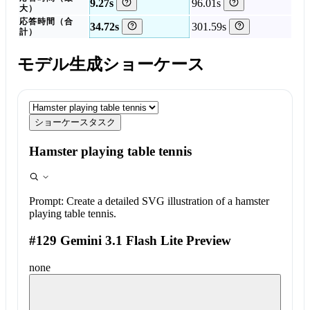
9.27s
96.01s
大）
応答時間（合
34.72s
301.59s
計）
モデル生成ショーケース
ショーケースタスク
Hamster playing table tennis
Prompt:
Create a detailed SVG illustration of a hamster
playing table tennis.
#129 Gemini 3.1 Flash Lite Preview
none