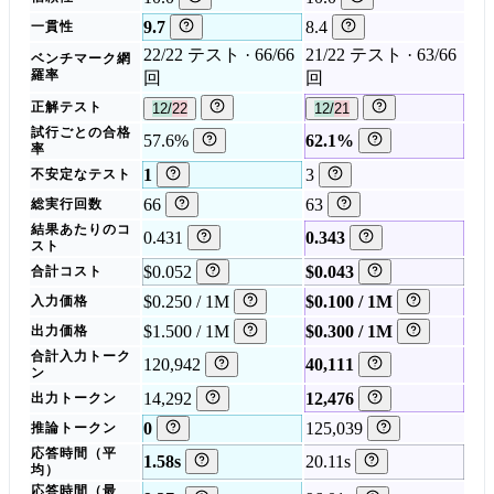
9.7
8.4
一貫性
22/22 テスト · 66/66
21/22 テスト · 63/66
ベンチマーク網
羅率
回
回
正解テスト
12/22
12/21
試行ごとの合格
57.6%
62.1%
率
1
3
不安定なテスト
66
63
総実行回数
結果あたりのコ
0.431
0.343
スト
$0.052
$0.043
合計コスト
$0.250 / 1M
$0.100 / 1M
入力価格
$1.500 / 1M
$0.300 / 1M
出力価格
合計入力トーク
120,942
40,111
ン
14,292
12,476
出力トークン
0
125,039
推論トークン
応答時間（平
1.58s
20.11s
均）
応答時間（最