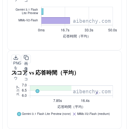
コ
ン
ピ
ロ
ー
ー
ド
PNG
画
を
像
スコア vs 応答時間（平均）
ダ
を
ウ
コ
ン
ピ
ロ
ー
ー
ド