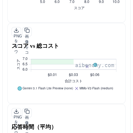
PNG
画
を
像
スコア vs 総コスト
ダ
を
ウ
コ
ン
ピ
ロ
ー
ー
ド
PNG
画
を
像
応答時間（平均）
ダ
を
ウ