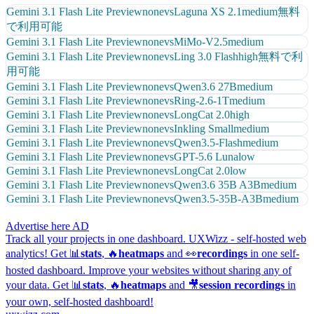
Gemini 3.1 Flash Lite Preview
none
vs
Laguna XS 2.1
medium
無料
で利用可能
Gemini 3.1 Flash Lite Preview
none
vs
MiMo-V2.5
medium
Gemini 3.1 Flash Lite Preview
none
vs
Ling 3.0 Flash
high
無料で利
用可能
Gemini 3.1 Flash Lite Preview
none
vs
Qwen3.6 27B
medium
Gemini 3.1 Flash Lite Preview
none
vs
Ring-2.6-1T
medium
Gemini 3.1 Flash Lite Preview
none
vs
LongCat 2.0
high
Gemini 3.1 Flash Lite Preview
none
vs
Inkling Small
medium
Gemini 3.1 Flash Lite Preview
none
vs
Qwen3.5-Flash
medium
Gemini 3.1 Flash Lite Preview
none
vs
GPT-5.6 Luna
low
Gemini 3.1 Flash Lite Preview
none
vs
LongCat 2.0
low
Gemini 3.1 Flash Lite Preview
none
vs
Qwen3.6 35B A3B
medium
Gemini 3.1 Flash Lite Preview
none
vs
Qwen3.5-35B-A3B
medium
Advertise here
AD
Track all your projects in one dashboard.
UXWizz - self-hosted web
analytics!
Get 📊
stats
, 🔥
heatmaps
and 👀
recordings
in one self-
hosted dashboard.
Improve your websites without sharing any of
your data. Get 📊
stats
, 🔥
heatmaps
and 🎥
session recordings
in
your own, self-hosted dashboard!