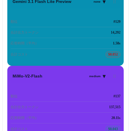
▾
Gemini 3.1 Flash Lite Preview
none
順位
#129
合計出力トークン
14,292
応答時間（平均）
1.58s
合計コスト
$0.052
▾
MiMo-V2-Flash
medium
順位
#137
合計出力トークン
137,515
応答時間（平均）
20.11s
合計コスト
$0.043