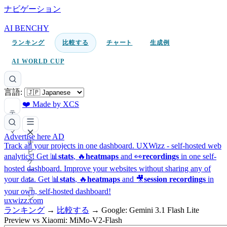
ナビゲーション
AI BENCHY
ランキング
比較する
チャート
生成例
AI WORLD CUP
言語:
❤️ Made by XCS
テ
ー
マ
Advertise here
AD
ナ
Track all your projects in one dashboard.
UXWizz - self-hosted web
ビ
analytics!
Get 📊
stats
, 🔥
heatmaps
and 👀
recordings
in one self-
ゲ
hosted dashboard.
Improve your websites without sharing any of
ー
your data. Get 📊
stats
, 🔥
heatmaps
and 🎥
session recordings
in
シ
ョ
your own, self-hosted dashboard!
ン
uxwizz.com
ランキング
→
比較する
→
Google: Gemini 3.1 Flash Lite
Preview vs Xiaomi: MiMo-V2-Flash