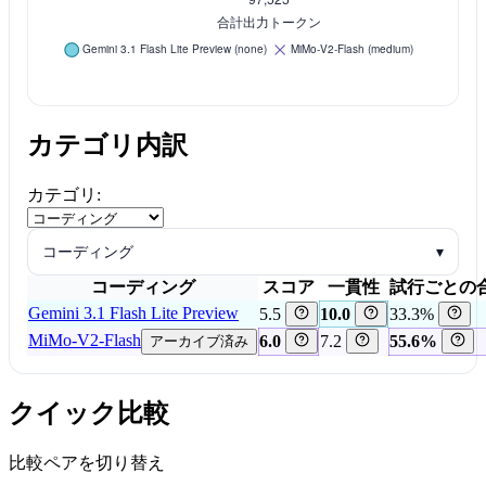
カテゴリ内訳
カテゴリ:
コーディング
▾
コーディング
スコア
一貫性
試行ごとの
Gemini 3.1 Flash Lite Preview
5.5
10.0
33.3%
MiMo-V2-Flash
6.0
7.2
55.6%
アーカイブ済み
クイック比較
比較ペアを切り替え