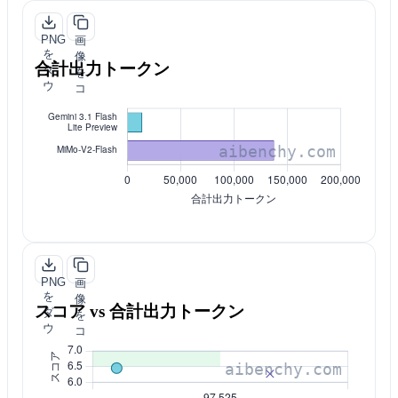
PNG
画
を
像
合計出力トークン
ダ
を
ウ
コ
ン
ピ
ロ
ー
ー
ド
PNG
画
を
像
スコア vs 合計出力トークン
ダ
を
ウ
コ
ン
ピ
ロ
ー
ー
ド