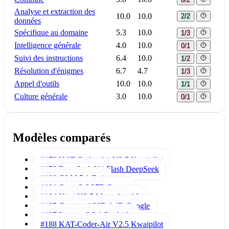
Analyse et extraction des
10.0
10.0
2/2
données
Spécifique au domaine
5.3
10.0
1/3
Intelligence générale
4.0
10.0
0/1
Suivi des instructions
6.4
10.0
1/2
Résolution d'énigmes
6.7
4.7
1/3
Appel d'outils
10.0
10.0
1/1
Culture générale
3.0
10.0
0/1
Modèles comparés
#178 KAT-Coder-Air V2.5
Kwaipilot
#179 DeepSeek V4 Flash
DeepSeek
#180 GLM 5.1
Z.ai
#181 Qwen3.6 27B
Qwen
#184 Kimi K2.5
Moonshot AI
#185 Gemma 4 26B A4B
Google
#187 Laguna S 2.1
Poolside
#188 KAT-Coder-Air V2.5
Kwaipilot