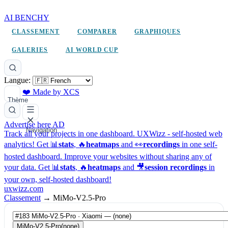
AI BENCHY
CLASSEMENT
COMPARER
GRAPHIQUES
GALERIES
AI WORLD CUP
Langue:
❤️ Made by XCS
Thème
Advertise here
AD
Navigation
Track all your projects in one dashboard.
UXWizz - self-hosted web
analytics!
Get 📊
stats
, 🔥
heatmaps
and 👀
recordings
in one self-
hosted dashboard.
Improve your websites without sharing any of
your data. Get 📊
stats
, 🔥
heatmaps
and 🎥
session recordings
in
your own, self-hosted dashboard!
uxwizz.com
Classement
→
MiMo-V2.5-Pro
MiMo-V2.5-Pro
(none)