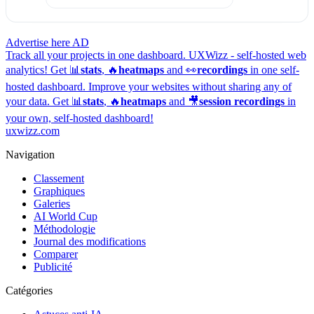
Advertise here
AD
Track all your projects in one dashboard.
UXWizz - self-hosted web
analytics!
Get 📊
stats
, 🔥
heatmaps
and 👀
recordings
in one self-
hosted dashboard.
Improve your websites without sharing any of
your data. Get 📊
stats
, 🔥
heatmaps
and 🎥
session recordings
in
your own, self-hosted dashboard!
uxwizz.com
Navigation
Classement
Graphiques
Galeries
AI World Cup
Méthodologie
Journal des modifications
Comparer
Publicité
Catégories