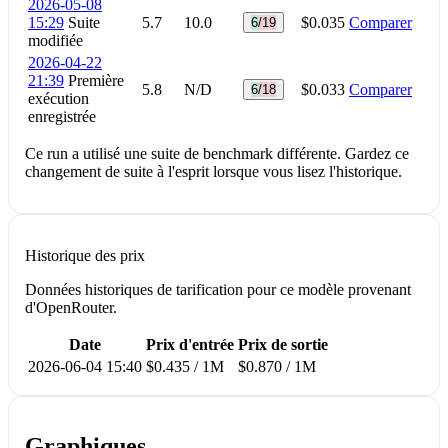
2026-05-08
15:29
Suite
5.7
10.0
$0.035
Comparer
6/19
modifiée
2026-04-22
21:39
Première
5.8
N/D
$0.033
Comparer
6/18
exécution
enregistrée
Ce run a utilisé une suite de benchmark différente. Gardez ce
changement de suite à l'esprit lorsque vous lisez l'historique.
Historique des prix
Données historiques de tarification pour ce modèle provenant
d'OpenRouter.
Date
Prix d'entrée
Prix de sortie
2026-06-04 15:40
$0.435 / 1M
$0.870 / 1M
Graphiques