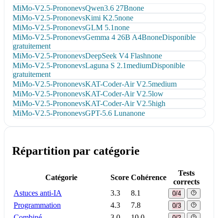
MiMo-V2.5-Pro
none
vs
Qwen3.6 27B
none
MiMo-V2.5-Pro
none
vs
Kimi K2.5
none
MiMo-V2.5-Pro
none
vs
GLM 5.1
none
MiMo-V2.5-Pro
none
vs
Gemma 4 26B A4B
none
Disponible
gratuitement
MiMo-V2.5-Pro
none
vs
DeepSeek V4 Flash
none
MiMo-V2.5-Pro
none
vs
Laguna S 2.1
medium
Disponible
gratuitement
MiMo-V2.5-Pro
none
vs
KAT-Coder-Air V2.5
medium
MiMo-V2.5-Pro
none
vs
KAT-Coder-Air V2.5
low
MiMo-V2.5-Pro
none
vs
KAT-Coder-Air V2.5
high
MiMo-V2.5-Pro
none
vs
GPT-5.6 Luna
none
Répartition par catégorie
Tests
Catégorie
Score
Cohérence
corrects
Astuces anti-IA
3.3
8.1
0/4
Programmation
4.3
7.8
0/3
Combiné
3.0
10.0
0/2