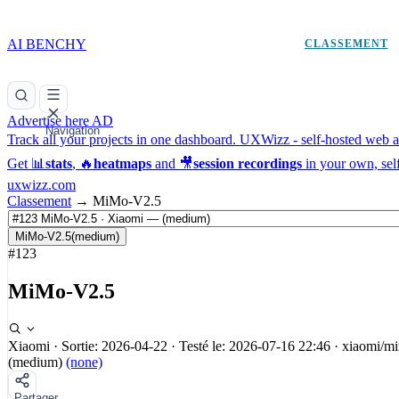
AI BENCHY
CLASSEMENT
Advertise here
AD
Navigation
Track all your projects in one dashboard.
UXWizz - self-hosted web an
Get 📊
stats
, 🔥
heatmaps
and 🎥
session recordings
in your own, sel
uxwizz.com
Classement
→
MiMo-V2.5
MiMo-V2.5
(medium)
#123
MiMo-V2.5
Xiaomi
·
Sortie: 2026-04-22
·
Testé le: 2026-07-16 22:46
·
xiaomi/m
(medium)
(none)
Partager