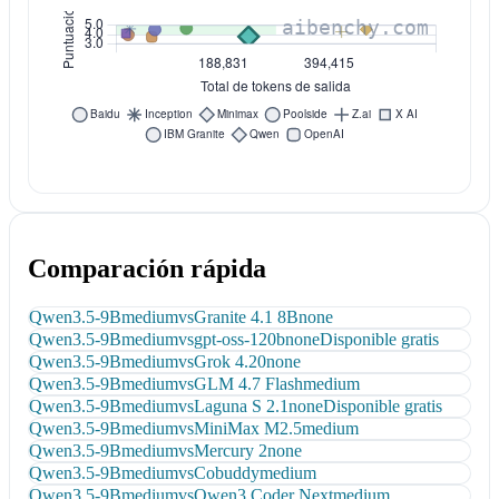
Comparación rápida
Qwen3.5-9B
medium
vs
Granite 4.1 8B
none
Qwen3.5-9B
medium
vs
gpt-oss-120b
none
Disponible gratis
Qwen3.5-9B
medium
vs
Grok 4.20
none
Qwen3.5-9B
medium
vs
GLM 4.7 Flash
medium
Qwen3.5-9B
medium
vs
Laguna S 2.1
none
Disponible gratis
Qwen3.5-9B
medium
vs
MiniMax M2.5
medium
Qwen3.5-9B
medium
vs
Mercury 2
none
Qwen3.5-9B
medium
vs
Cobuddy
medium
Qwen3.5-9B
medium
vs
Qwen3 Coder Next
medium