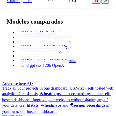
Cultura general
3.0
10.0
0/1
Modelos comparados
#223 Cobuddy
Baidu
#224 Mercury 2
Inception
#225 MiniMax M2.5
Minimax
#226 Laguna S 2.1
Poolside
#230 GLM 4.7 Flash
Z.ai
#233 Grok 4.20
X AI
#237 Granite 4.1 8B
IBM Granite
#242 gpt-oss-120b
OpenAI
Advertise here
AD
Track all your projects in one dashboard.
UXWizz - self-hosted web
analytics!
Get 📊
stats
, 🔥
heatmaps
and 👀
recordings
in one self-
hosted dashboard.
Improve your websites without sharing any of
your data. Get 📊
stats
, 🔥
heatmaps
and 🎥
session recordings
in
your own, self-hosted dashboard!