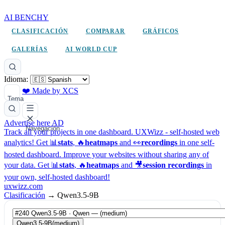
AI BENCHY
CLASIFICACIÓN
COMPARAR
GRÁFICOS
GALERÍAS
AI WORLD CUP
Idioma:
❤️ Made by XCS
Tema
Advertise here
AD
Navegación
Track all your projects in one dashboard.
UXWizz - self-hosted web
analytics!
Get 📊
stats
, 🔥
heatmaps
and 👀
recordings
in one self-
hosted dashboard.
Improve your websites without sharing any of
your data. Get 📊
stats
, 🔥
heatmaps
and 🎥
session recordings
in
your own, self-hosted dashboard!
uxwizz.com
Clasificación
→
Qwen3.5-9B
Qwen3.5-9B
(medium)