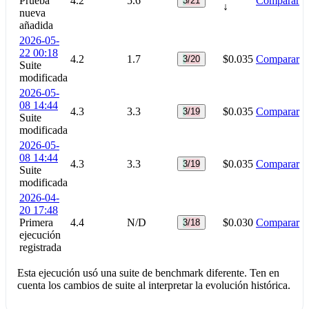
Prueba
4.2
5.6
Comparar
3/21
↓
nueva
añadida
2026-05-
22 00:18
4.2
1.7
$0.035
Comparar
3/20
Suite
modificada
2026-05-
08 14:44
4.3
3.3
$0.035
Comparar
3/19
Suite
modificada
2026-05-
08 14:44
4.3
3.3
$0.035
Comparar
3/19
Suite
modificada
2026-04-
20 17:48
Primera
4.4
N/D
$0.030
Comparar
3/18
ejecución
registrada
Esta ejecución usó una suite de benchmark diferente. Ten en
cuenta los cambios de suite al interpretar la evolución histórica.