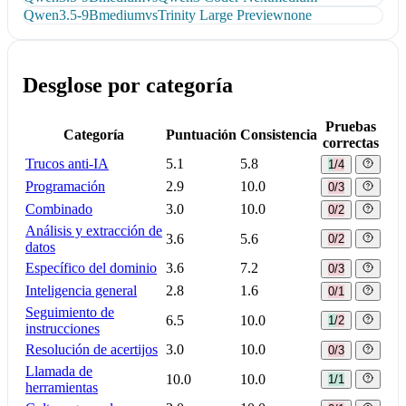
Qwen3.5-9B
medium
vs
Trinity Large Preview
none
Desglose por categoría
Pruebas
Categoría
Puntuación
Consistencia
correctas
Trucos anti-IA
5.1
5.8
1/4
Programación
2.9
10.0
0/3
Combinado
3.0
10.0
0/2
Análisis y extracción de
3.6
5.6
0/2
datos
Específico del dominio
3.6
7.2
0/3
Inteligencia general
2.8
1.6
0/1
Seguimiento de
6.5
10.0
1/2
instrucciones
Resolución de acertijos
3.0
10.0
0/3
Llamada de
10.0
10.0
1/1
herramientas