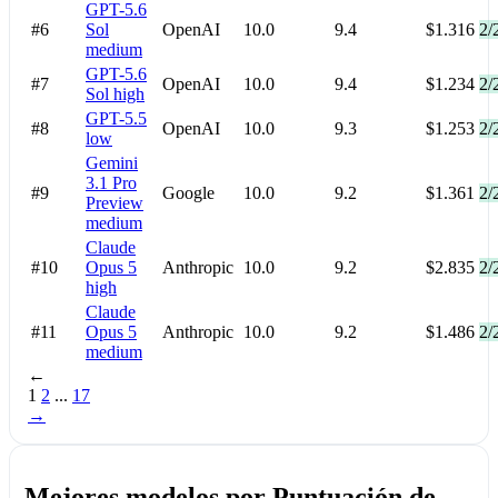
GPT-5.6
#6
Sol
OpenAI
10.0
9.4
$1.316
2/
medium
GPT-5.6
#7
OpenAI
10.0
9.4
$1.234
2/
Sol
high
GPT-5.5
#8
OpenAI
10.0
9.3
$1.253
2/
low
Gemini
3.1 Pro
#9
Google
10.0
9.2
$1.361
2/
Preview
medium
Claude
#10
Opus 5
Anthropic
10.0
9.2
$2.835
2/
high
Claude
#11
Opus 5
Anthropic
10.0
9.2
$1.486
2/
medium
←
1
2
...
17
→
Mejores modelos por Puntuación de