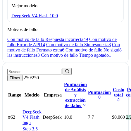
Mejor modelo
DeepSeek V4 Flash
10.0
Motivos de fallo
Con motivo de fallo Respuesta incorrecta
49
Con motivo de
fallo Error de API
14
Con motivo de fallo Sin respuesta
8
Con
motivo de fallo Formato extra
6
Con motivo de fallo No siguió
las instrucciones
3
Con motivo de fallo Tiempo agotado
1
250/250
Filtros
Puntuación
de Análisis
Costo
P
Puntuación
Rango
Modelo
Empresa
y
total
co
extracción
de datos
DeepSeek
#62
V4 Flash
DeepSeek
10.0
7.7
$0.060
2/
high
Step 3.5