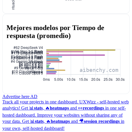
Mejores modelos por Tiempo de
respuesta (promedio)
Advertise here
AD
Track all your projects in one dashboard.
UXWizz - self-hosted web
analytics!
Get 📊
stats
, 🔥
heatmaps
and 👀
recordings
in one self-
hosted dashboard.
Improve your websites without sharing any of
your data. Get 📊
stats
, 🔥
heatmaps
and 🎥
session recordings
in
your own, self-hosted dashboard!