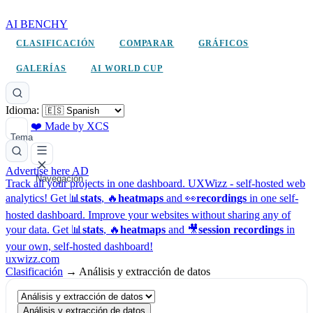
AI BENCHY
CLASIFICACIÓN
COMPARAR
GRÁFICOS
GALERÍAS
AI WORLD CUP
Idioma:
❤️ Made by XCS
Tema
Advertise here
AD
Navegación
Track all your projects in one dashboard.
UXWizz - self-hosted web
analytics!
Get 📊
stats
, 🔥
heatmaps
and 👀
recordings
in one self-
hosted dashboard.
Improve your websites without sharing any of
your data. Get 📊
stats
, 🔥
heatmaps
and 🎥
session recordings
in
your own, self-hosted dashboard!
uxwizz.com
Clasificación
→
Análisis y extracción de datos
Análisis y extracción de datos