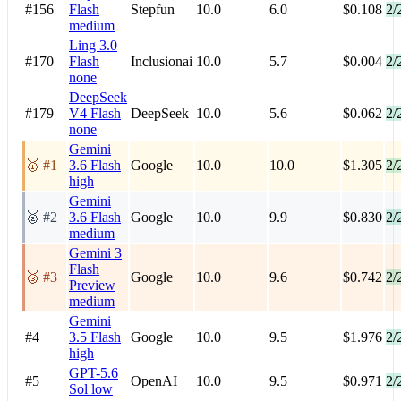
#156
Flash
Stepfun
10.0
6.0
$0.108
2/
medium
Ling 3.0
#170
Flash
Inclusionai
10.0
5.7
$0.004
2/
none
DeepSeek
#179
V4 Flash
DeepSeek
10.0
5.6
$0.062
2/
none
Gemini
🥇 #1
3.6 Flash
Google
10.0
10.0
$1.305
2/
high
Gemini
🥈 #2
3.6 Flash
Google
10.0
9.9
$0.830
2/
medium
Gemini 3
Flash
🥉 #3
Google
10.0
9.6
$0.742
2/
Preview
medium
Gemini
#4
3.5 Flash
Google
10.0
9.5
$1.976
2/
high
GPT-5.6
#5
OpenAI
10.0
9.5
$0.971
2/
Sol
low