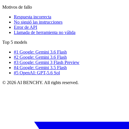
Motivos de fallo
Respuesta incorrecta
No siguió las instrucciones
Error de API
Llamada de herramienta no válida
Top 5 models
#1 Google: Gemini 3.6 Flash
#2 Google: Gemini 3.6 Flash
#3 Google: Gemini 3 Flash Preview
#4 Google: Gemini 3.5 Flash
#5 OpenAI: GPT-5.6 Sol
© 2026 AI BENCHY. All rights reserved.