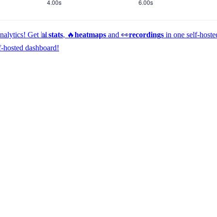
alytics!
Get 📊
stats
, 🔥
heatmaps
and 👀
recordings
in one self-host
f-hosted dashboard!