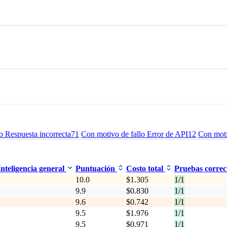
o Respuesta incorrecta
71
Con motivo de fallo Error de API
12
Con moti
nteligencia general
Puntuación
Costo total
Pruebas correc
10.0
$1.305
1/1
9.9
$0.830
1/1
9.6
$0.742
1/1
9.5
$1.976
1/1
9.5
$0.971
1/1