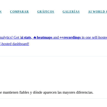
N
COMPARAR
GRÁFICOS
GALERÍAS
AI WORLD 
alytics!
Get 📊
stats
, 🔥
heatmaps
and 👀
recordings
in one self-host
f-hosted dashboard!
se mantienen fiables y dónde aparecen las mayores diferencias.