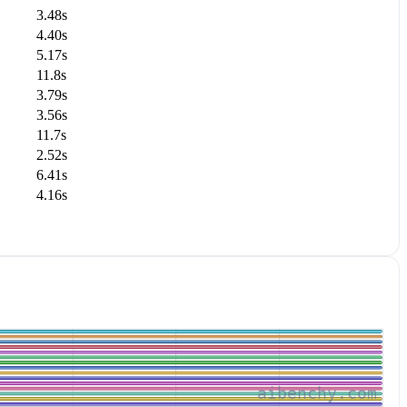
3.48s
4.40s
5.17s
11.8s
3.79s
3.56s
11.7s
2.52s
6.41s
4.16s