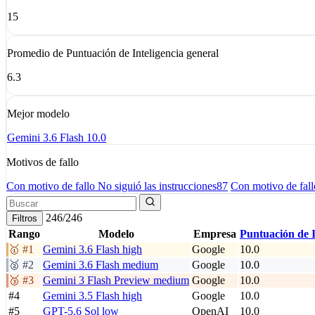
15
Promedio de Puntuación de Inteligencia general
6.3
Mejor modelo
Gemini 3.6 Flash
10.0
Motivos de fallo
Con motivo de fallo No siguió las instrucciones
87
Con motivo de fall
246/246
Filtros
Rango
Modelo
Empresa
Puntuación de I
🥇 #1
Gemini 3.6 Flash
high
Google
10.0
🥈 #2
Gemini 3.6 Flash
medium
Google
10.0
🥉 #3
Gemini 3 Flash Preview
medium
Google
10.0
#4
Gemini 3.5 Flash
high
Google
10.0
#5
GPT-5.6 Sol
low
OpenAI
10.0