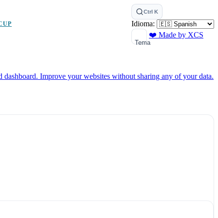
Ctrl K
Idioma:
CUP
❤️ Made by XCS
Tema
ed dashboard.
Improve your websites without sharing any of your data.