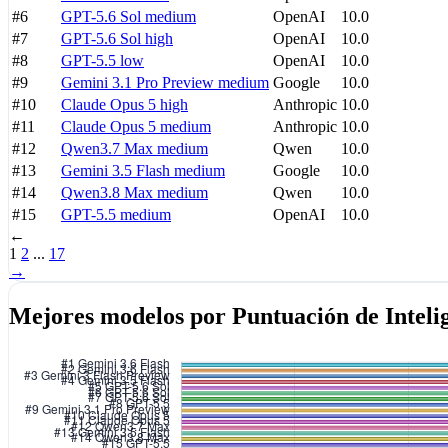
#6
GPT-5.6 Sol
medium
OpenAI
10.0
#7
GPT-5.6 Sol
high
OpenAI
10.0
#8
GPT-5.5
low
OpenAI
10.0
#9
Gemini 3.1 Pro Preview
medium
Google
10.0
#10
Claude Opus 5
high
Anthropic
10.0
#11
Claude Opus 5
medium
Anthropic
10.0
#12
Qwen3.7 Max
medium
Qwen
10.0
#13
Gemini 3.5 Flash
medium
Google
10.0
#14
Qwen3.8 Max
medium
Qwen
10.0
#15
GPT-5.5
medium
OpenAI
10.0
←
1
2
...
17
→
Mejores modelos por Puntuación de Inteli