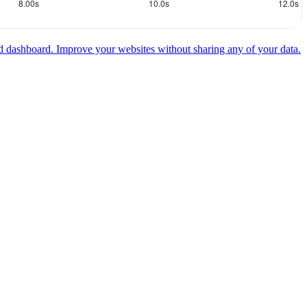
ed dashboard.
Improve your websites without sharing any of your data.