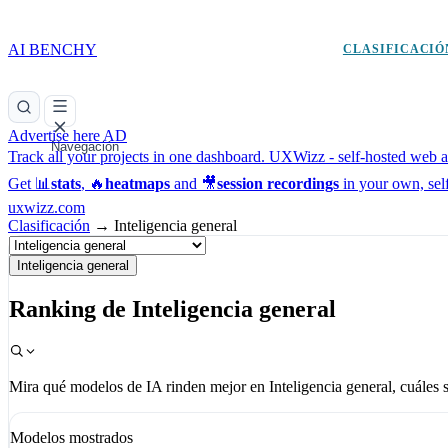
AI BENCHY
CLASIFICACIÓ
Advertise here
AD
Navegación
Track all your projects in one dashboard.
UXWizz - self-hosted web an
Get 📊
stats
, 🔥
heatmaps
and 🎥
session recordings
in your own, sel
uxwizz.com
Clasificación
→
Inteligencia general
Inteligencia general
Ranking de Inteligencia general
Mira qué modelos de IA rinden mejor en Inteligencia general, cuáles 
Modelos mostrados