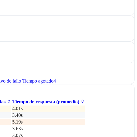
vo de fallo Tiempo agotado
4
tas
Tiempo de respuesta (promedio)
4.01s
3.40s
5.19s
3.63s
3.07s