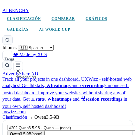
AI BENCHY
CLASIFICACIÓN
COMPARAR
GRÁFICOS
GALERÍAS
AI WORLD CUP
Idioma:
❤️ Made by XCS
Tema
Advertise here
AD
Navegación
Track all your projects in one dashboard.
UXWizz - self-hosted web
analytics!
Get 📊
stats
, 🔥
heatmaps
and 👀
recordings
in one self-
hosted dashboard.
Improve your websites without sharing any of
your data. Get 📊
stats
, 🔥
heatmaps
and 🎥
session recordings
in
your own, self-hosted dashboard!
uxwizz.com
Clasificación
→
Qwen3.5-9B
Qwen3.5-9B
(none)