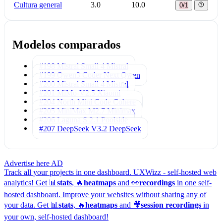
Cultura general
3.0
10.0
0/1
Modelos comparados
#198 Mistral Small 4
Mistral
#199 Qwen3 Coder Next
Qwen
#200 Mistral Small 4
Mistral
#201 MiMo-V2.5
Xiaomi
#204 North Mini Code
Cohere
#205 MiniMax M2.7
Minimax
#206 Laguna S 2.1
Poolside
#207 DeepSeek V3.2
DeepSeek
Advertise here
AD
Track all your projects in one dashboard.
UXWizz - self-hosted web
analytics!
Get 📊
stats
, 🔥
heatmaps
and 👀
recordings
in one self-
hosted dashboard.
Improve your websites without sharing any of
your data. Get 📊
stats
, 🔥
heatmaps
and 🎥
session recordings
in
your own, self-hosted dashboard!