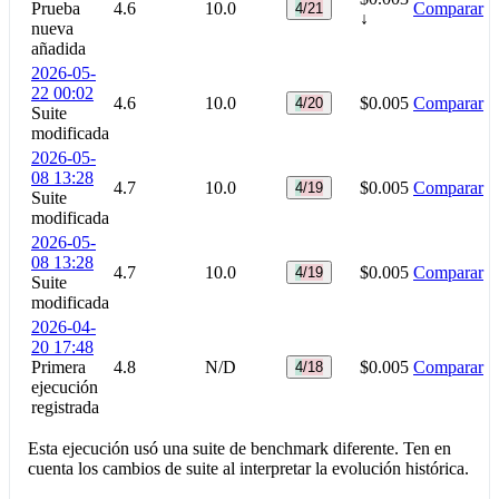
Prueba
4.6
10.0
Comparar
4/21
↓
nueva
añadida
2026-05-
22 00:02
4.6
10.0
$0.005
Comparar
4/20
Suite
modificada
2026-05-
08 13:28
4.7
10.0
$0.005
Comparar
4/19
Suite
modificada
2026-05-
08 13:28
4.7
10.0
$0.005
Comparar
4/19
Suite
modificada
2026-04-
20 17:48
Primera
4.8
N/D
$0.005
Comparar
4/18
ejecución
registrada
Esta ejecución usó una suite de benchmark diferente. Ten en
cuenta los cambios de suite al interpretar la evolución histórica.