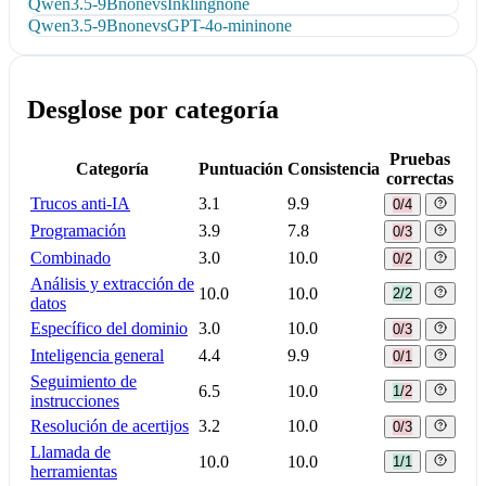
Qwen3.5-9B
none
vs
Inkling
none
Qwen3.5-9B
none
vs
GPT-4o-mini
none
Desglose por categoría
Pruebas
Categoría
Puntuación
Consistencia
correctas
Trucos anti-IA
3.1
9.9
0/4
Programación
3.9
7.8
0/3
Combinado
3.0
10.0
0/2
Análisis y extracción de
10.0
10.0
2/2
datos
Específico del dominio
3.0
10.0
0/3
Inteligencia general
4.4
9.9
0/1
Seguimiento de
6.5
10.0
1/2
instrucciones
Resolución de acertijos
3.2
10.0
0/3
Llamada de
10.0
10.0
1/1
herramientas