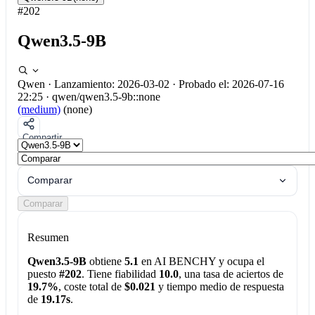
#202
Qwen3.5-9B
Qwen
·
Lanzamiento: 2026-03-02
·
Probado el: 2026-07-16
22:25
·
qwen/qwen3.5-9b::none
(medium)
(none)
Compartir
Comparar
Comparar
Resumen
Qwen3.5-9B
obtiene
5.1
en AI BENCHY y ocupa el
puesto
#202
. Tiene fiabilidad
10.0
, una tasa de aciertos de
19.7%
, coste total de
$0.021
y tiempo medio de respuesta
de
19.17s
.