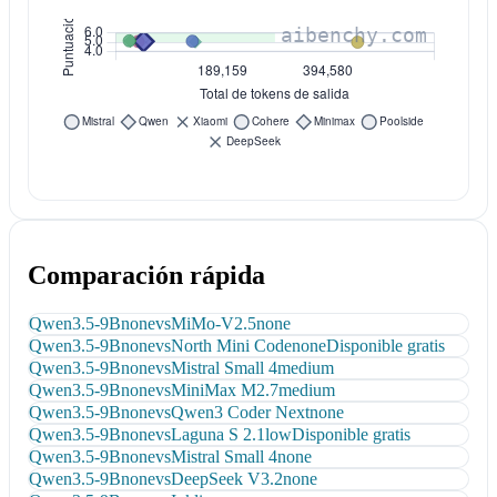
Comparación rápida
Qwen3.5-9B
none
vs
MiMo-V2.5
none
Qwen3.5-9B
none
vs
North Mini Code
none
Disponible gratis
Qwen3.5-9B
none
vs
Mistral Small 4
medium
Qwen3.5-9B
none
vs
MiniMax M2.7
medium
Qwen3.5-9B
none
vs
Qwen3 Coder Next
none
Qwen3.5-9B
none
vs
Laguna S 2.1
low
Disponible gratis
Qwen3.5-9B
none
vs
Mistral Small 4
none
Qwen3.5-9B
none
vs
DeepSeek V3.2
none