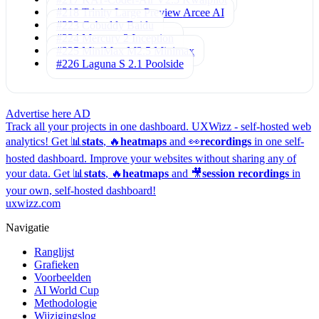
#218 Trinity Large Preview
Arcee AI
#223 Cobuddy
Baidu
#224 Mercury 2
Inception
#225 MiniMax M2.5
Minimax
#226 Laguna S 2.1
Poolside
Advertise here
AD
Track all your projects in one dashboard.
UXWizz - self-hosted web
analytics!
Get 📊
stats
, 🔥
heatmaps
and 👀
recordings
in one self-
hosted dashboard.
Improve your websites without sharing any of
your data. Get 📊
stats
, 🔥
heatmaps
and 🎥
session recordings
in
your own, self-hosted dashboard!
uxwizz.com
Navigatie
Ranglijst
Grafieken
Voorbeelden
AI World Cup
Methodologie
Wijzigingslog