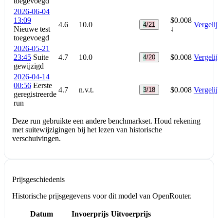
toegevoegd
2026-06-04
13:09
$0.008
4.6
10.0
Vergeli
4/21
Nieuwe test
↓
toegevoegd
2026-05-21
23:45
Suite
4.7
10.0
$0.008
Vergeli
4/20
gewijzigd
2026-04-14
00:56
Eerste
4.7
n.v.t.
$0.008
Vergeli
3/18
geregistreerde
run
Deze run gebruikte een andere benchmarkset. Houd rekening
met suitewijzigingen bij het lezen van historische
verschuivingen.
Prijsgeschiedenis
Historische prijsgegevens voor dit model van OpenRouter.
Datum
Invoerprijs
Uitvoerprijs