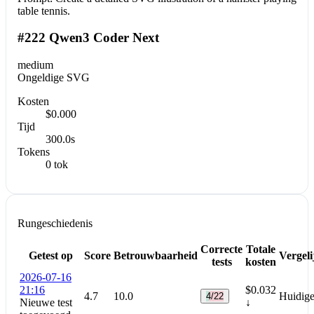
table tennis.
#222 Qwen3 Coder Next
medium
Ongeldige SVG
Kosten
$0.000
Tijd
300.0s
Tokens
0 tok
Rungeschiedenis
Correcte
Totale
Getest op
Score
Betrouwbaarheid
Vergeli
tests
kosten
2026-07-16
21:16
$0.032
4.7
10.0
Huidige
4/22
Nieuwe test
↓