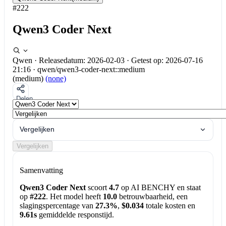
#222
Qwen3 Coder Next
Qwen
·
Releasedatum: 2026-02-03
·
Getest op: 2026-07-16
21:16
·
qwen/qwen3-coder-next::medium
(medium)
(none)
Delen
Vergelijken
Vergelijken
Samenvatting
Qwen3 Coder Next
scoort
4.7
op AI BENCHY en staat
op
#222
. Het model heeft
10.0
betrouwbaarheid, een
slagingspercentage van
27.3%
,
$0.034
totale kosten en
9.61s
gemiddelde responstijd.