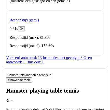
(minstens één geslaagd en één gefaald).
Responstijd (gem.)
9.61s
Responstijd (max): 81.80s
Responstijd (totaal): 153.69s
Verkeerd antwoord: 13
Instructies niet gevolgd: 3
Geen
antwoord: 1
Time-out: 1
Showcase-taak
Hamster playing table tennis
Prompt:
Create a detailed SVG illustration of a hamster playing