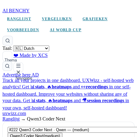
AI BENCHY
RANGLIJST
VERGELIJKEN
GRAFIEKEN
VOORBEELDEN
AI WORLD CUP
Taal:
❤️ Made by XCS
Thema
Advertise here
AD
Navigatie
Track all your projects in one dashboard.
UXWizz - self-hosted web
analytics!
Get 📊
stats
, 🔥
heatmaps
and 👀
recordings
in one self-
hosted dashboard.
Improve your websites without sharing any of
your data. Get 📊
stats
, 🔥
heatmaps
and 🎥
session recordings
in
your own, self-hosted dashboard!
uxwizz.com
Ranglijst
→
Qwen3 Coder Next
Qwen3 Coder Next
(medium)