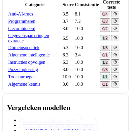
Correcte
Categorie
Score
Consistentie
tests
Anti-AI-trucs
3.5
8.1
0/4
Programmeren
3.7
7.2
0/3
Gecombineerd
3.0
10.0
0/2
Gegevensparsering en
6.5
10.0
1/2
extractie
Domeinspecifiek
5.3
10.0
1/3
Algemene intelligentie
6.3
3.4
0/1
Instructies opvolgen
6.3
10.0
1/2
Puzzeloplossing
3.0
10.0
0/3
Toolaanroepen
10.0
10.0
1/1
Algemene kennis
3.0
10.0
0/1
Vergeleken modellen
#214 GPT-5.4 Nano
OpenAI
#215 Trinity Large Thinking
Arcee AI
#217 KAT-Coder-Air V2.5
Kwaipilot