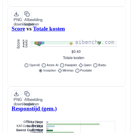
PNG
Afbeelding
downloaden
kopiëren
Score
vs
Totale kosten
PNG
Afbeelding
downloaden
kopiëren
Responstijd (gem.)