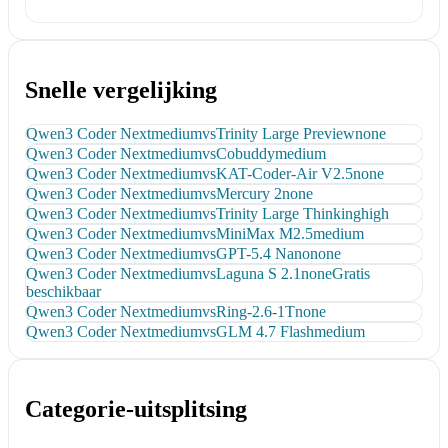
Snelle vergelijking
Qwen3 Coder Next
medium
vs
Trinity Large Preview
none
Qwen3 Coder Next
medium
vs
Cobuddy
medium
Qwen3 Coder Next
medium
vs
KAT-Coder-Air V2.5
none
Qwen3 Coder Next
medium
vs
Mercury 2
none
Qwen3 Coder Next
medium
vs
Trinity Large Thinking
high
Qwen3 Coder Next
medium
vs
MiniMax M2.5
medium
Qwen3 Coder Next
medium
vs
GPT-5.4 Nano
none
Qwen3 Coder Next
medium
vs
Laguna S 2.1
none
Gratis
beschikbaar
Qwen3 Coder Next
medium
vs
Ring-2.6-1T
none
Qwen3 Coder Next
medium
vs
GLM 4.7 Flash
medium
Categorie-uitsplitsing