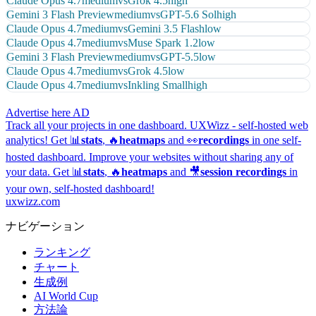
Claude Opus 4.7
medium
vs
Grok 4.5
high
Gemini 3 Flash Preview
medium
vs
GPT-5.6 Sol
high
Claude Opus 4.7
medium
vs
Gemini 3.5 Flash
low
Claude Opus 4.7
medium
vs
Muse Spark 1.2
low
Gemini 3 Flash Preview
medium
vs
GPT-5.5
low
Claude Opus 4.7
medium
vs
Grok 4.5
low
Claude Opus 4.7
medium
vs
Inkling Small
high
Advertise here
AD
Track all your projects in one dashboard.
UXWizz - self-hosted web
analytics!
Get 📊
stats
, 🔥
heatmaps
and 👀
recordings
in one self-
hosted dashboard.
Improve your websites without sharing any of
your data. Get 📊
stats
, 🔥
heatmaps
and 🎥
session recordings
in
your own, self-hosted dashboard!
uxwizz.com
ナビゲーション
ランキング
チャート
生成例
AI World Cup
方法論