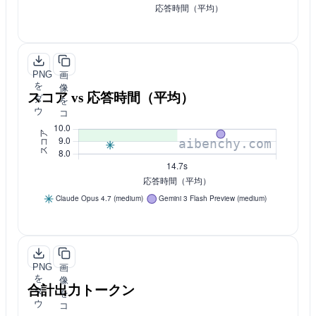
PNG
画
を
像
スコア vs 応答時間（平均）
ダ
を
ウ
コ
ン
ピ
ロ
ー
ー
ド
PNG
画
を
像
合計出力トークン
ダ
を
ウ
コ