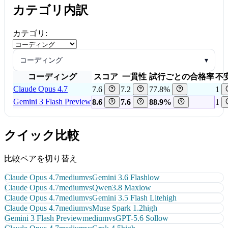
カテゴリ内訳
カテゴリ:
コーディング
▾
コーディング
スコア
一貫性
試行ごとの合格率
不
Claude Opus 4.7
7.6
7.2
77.8%
1
Gemini 3 Flash Preview
8.6
7.6
88.9%
1
クイック比較
比較ペアを切り替え
Claude Opus 4.7
medium
vs
Gemini 3.6 Flash
low
Claude Opus 4.7
medium
vs
Qwen3.8 Max
low
Claude Opus 4.7
medium
vs
Gemini 3.5 Flash Lite
high
Claude Opus 4.7
medium
vs
Muse Spark 1.2
high
Gemini 3 Flash Preview
medium
vs
GPT-5.6 Sol
low