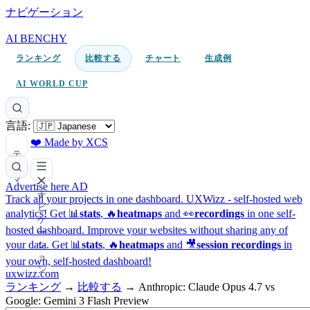
ナビゲーション
AI BENCHY
ランキング
比較する
チャート
生成例
AI WORLD CUP
言語:
❤️ Made by XCS
テ
ー
マ
Advertise here
AD
ナ
Track all your projects in one dashboard.
UXWizz - self-hosted web
ビ
analytics!
Get 📊
stats
, 🔥
heatmaps
and 👀
recordings
in one self-
ゲ
hosted dashboard.
Improve your websites without sharing any of
ー
your data. Get 📊
stats
, 🔥
heatmaps
and 🎥
session recordings
in
シ
ョ
your own, self-hosted dashboard!
ン
uxwizz.com
ランキング
→
比較する
→
Anthropic: Claude Opus 4.7 vs
Google: Gemini 3 Flash Preview