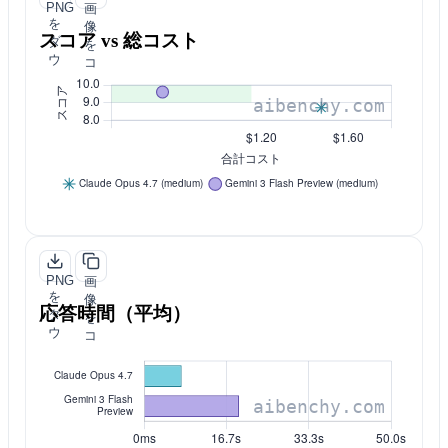
PNG
画
を
像
スコア vs 総コスト
ダ
を
ウ
コ
ン
ピ
ロ
ー
ー
ド
PNG
画
を
像
応答時間（平均）
ダ
を
ウ
コ
ン
ピ
ロ
ー
ー
ド