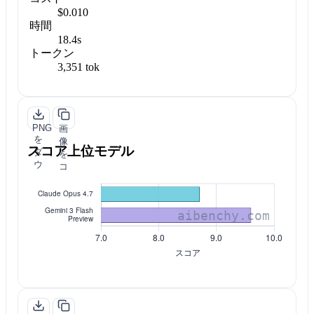
$0.010
時間
18.4s
トークン
3,351 tok
PNG
画
を
像
スコア上位モデル
ダ
を
ウ
コ
ン
ピ
ロ
ー
ー
ド