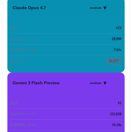
▾
Claude Opus 4.7
medium
順位
#23
合計出力トークン
29,990
応答時間（平均）
7.61s
合計コスト
$1.477
▾
Gemini 3 Flash Preview
medium
順位
#3
合計出力トークン
232,650
応答時間（平均）
19.20s