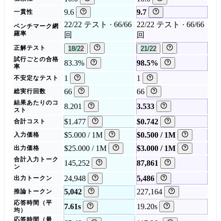
9.6
9.7
一貫性
22/22 テスト · 66/66
22/22 テスト · 66/66
ベンチマーク網
羅率
回
回
正解テスト
18/22
21/22
試行ごとの合格
83.3%
98.5%
率
1
1
不安定なテスト
66
66
総実行回数
結果あたりのコ
8.201
3.533
スト
$1.477
$0.742
合計コスト
$5.000 / 1M
$0.500 / 1M
入力価格
$25.000 / 1M
$3.000 / 1M
出力価格
合計入力トーク
145,252
87,861
ン
24,948
5,486
出力トークン
5,042
227,164
推論トークン
応答時間（平
7.61s
19.20s
均）
応答時間（最