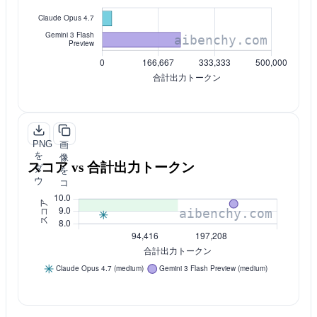
ン
ピ
ロ
ー
ー
ド
PNG
画
を
像
スコア vs 合計出力トークン
ダ
を
ウ
コ
ン
ピ
ロ
ー
ー
ド