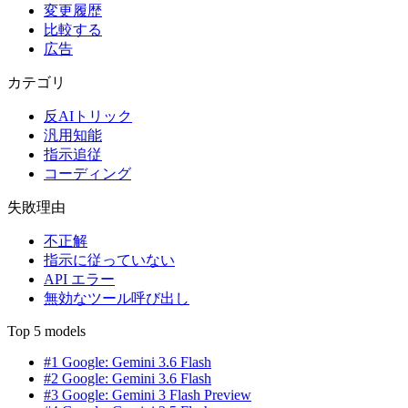
変更履歴
比較する
広告
カテゴリ
反AIトリック
汎用知能
指示追従
コーディング
失敗理由
不正解
指示に従っていない
API エラー
無効なツール呼び出し
Top 5 models
#1 Google: Gemini 3.6 Flash
#2 Google: Gemini 3.6 Flash
#3 Google: Gemini 3 Flash Preview