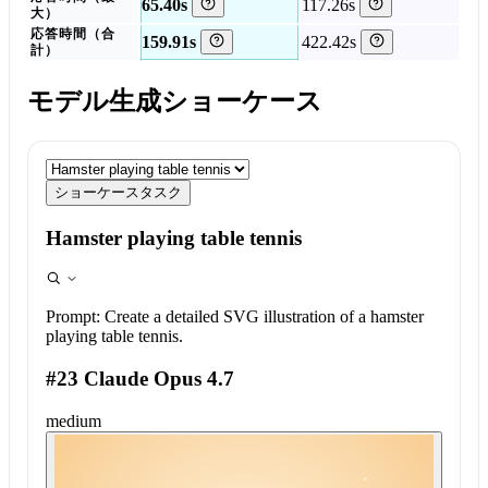
65.40s
117.26s
大）
応答時間（合
159.91s
422.42s
計）
モデル生成ショーケース
ショーケースタスク
Hamster playing table tennis
Prompt:
Create a detailed SVG illustration of a hamster
playing table tennis.
#23 Claude Opus 4.7
medium