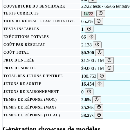
22/22 tests · 66/66 tentativ
COUVERTURE DU BENCHMARK
TESTS CORRECTS
14/22
65.2%
TAUX DE RÉUSSITE PAR TENTATIVE
1
TESTS INSTABLES
66
EXÉCUTIONS TOTALES
2.138
COÛT PAR RÉSULTAT
$0.300
COÛT TOTAL
$1.500 / 1M
PRIX D'ENTRÉE
$9.000 / 1M
PRIX DE SORTIE
100,753
TOTAL DES JETONS D'ENTRÉE
16,454
JETONS DE SORTIE
0
JETONS DE RAISONNEMENT
2.65s
TEMPS DE RÉPONSE (MOY.)
25.26s
TEMPS DE RÉPONSE (MAX)
58.27s
TEMPS DE RÉPONSE (TOTAL)
Génération showcase de modèles