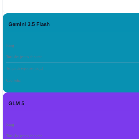
Gemini 3.5 Flash
Rang
Total des jetons de sortie
Temps de réponse (moy.)
Coût total
GLM 5
Rang
Total des jetons de sortie