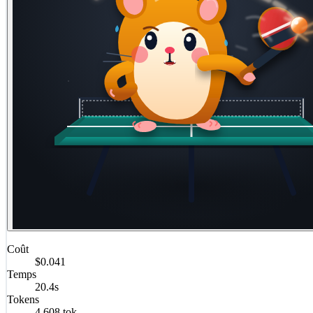
Coût
$0.041
Temps
20.4s
Tokens
4,608 tok