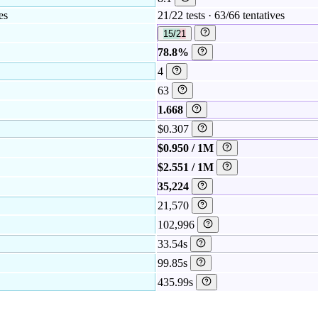
es
21/22 tests · 63/66 tentatives
15/21
78.8%
4
63
1.668
$0.307
$0.950 / 1M
$2.551 / 1M
35,224
21,570
102,996
33.54s
99.85s
435.99s