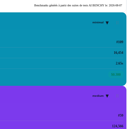
Benchmarks générés à partir des suites de tests AI BENCHY le:
2026-08-07
▾
minimal
#109
16,454
2.65s
$0.300
▾
medium
#59
124,566