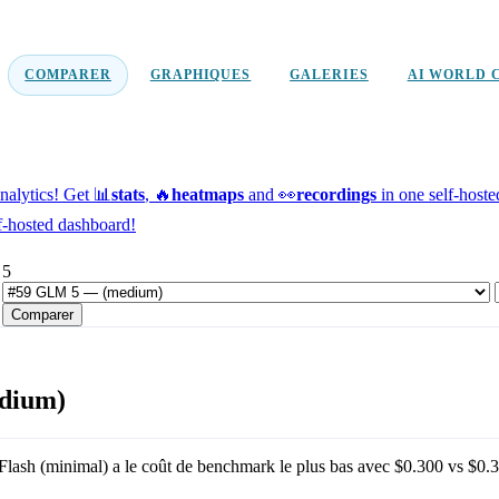
COMPARER
GRAPHIQUES
GALERIES
AI WORLD 
alytics!
Get 📊
stats
, 🔥
heatmaps
and 👀
recordings
in one self-host
f-hosted dashboard!
 5
Comparer
edium)
Flash (minimal)
a le coût de benchmark le plus bas avec
$0.300
vs
$0.