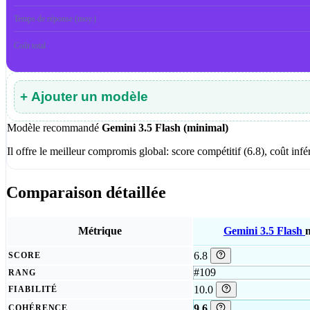
Temps de réponse (moy.)
Coût total
+ Ajouter un modèle
Modèle recommandé
Gemini 3.5 Flash (minimal)
Il offre le meilleur compromis global: score compétitif (6.8), coût i
Comparaison détaillée
Métrique
Gemini 3.5 Flash
6.8
SCORE
#109
RANG
10.0
FIABILITÉ
9.6
COHÉRENCE