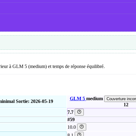
nférieur à GLM 5 (medium) et temps de réponse équilibré.
GLM 5
medium
Couverture inco
minimal
Sortie: 2026-05-19
12
7.7
#59
10.0
8.1