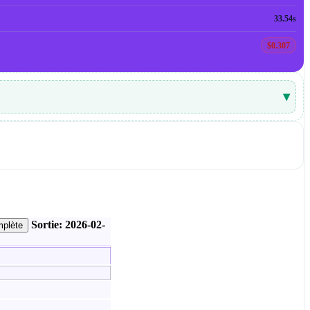
33.54s
$0.307
▾
Sortie: 2026-02-
mplète