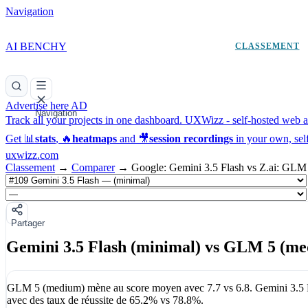
Navigation
AI BENCHY
CLASSEMENT
Advertise here
AD
Navigation
Track all your projects in one dashboard.
UXWizz - self-hosted web an
Get 📊
stats
, 🔥
heatmaps
and 🎥
session recordings
in your own, sel
uxwizz.com
Classement
→
Comparer
→
Google: Gemini 3.5 Flash vs Z.ai: GLM
Partager
Gemini 3.5 Flash (minimal) vs GLM 5 (m
GLM 5 (medium)
mène au score moyen avec
7.7
vs
6.8
.
Gemini 3.5 
avec des taux de réussite de
65.2%
vs
78.8%
.