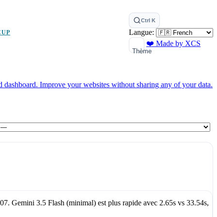
Ctrl K
Langue:
CUP
❤️ Made by XCS
Thème
ed dashboard.
Improve your websites without sharing any of your data.
307
.
Gemini 3.5 Flash (minimal)
est plus rapide avec
2.65s
vs
33.54s
,