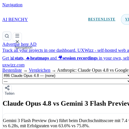
Navigation
AI BENCHY
BESTENLISTE
V
Advertise here
AD
Navigation
Track all your projects in one dashboard.
UXWizz - self-hosted web an
Get 📊
stats
, 🔥
heatmaps
and 🎥
session recordings
in your own, sel
uxwizz.com
Bestenliste
→
Vergleichen
→
Anthropic: Claude Opus 4.8 vs Google
Teilen
Claude Opus 4.8 vs Gemini 3 Flash Previe
Gemini 3 Flash Preview (low)
führt beim Durchschnittsscore mit
7.4
vs
6.28s
, mit Erfolgsraten von
63.6%
vs
75.8%
.