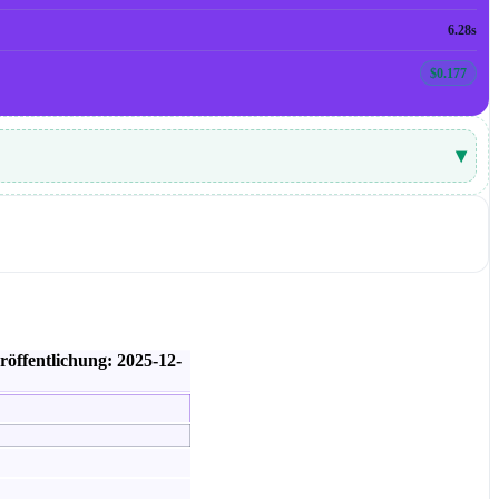
6.28s
$0.177
▾
röffentlichung: 2025-12-