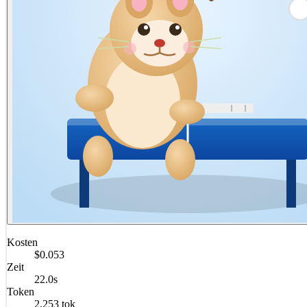
Kosten
$0.053
Zeit
22.0s
Token
2,253 tok