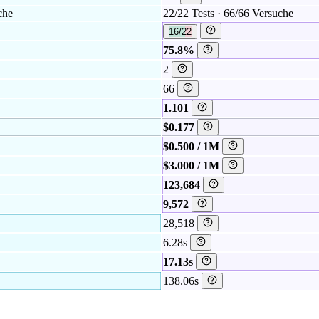
che
22/22 Tests · 66/66 Versuche
16/22
75.8%
2
66
1.101
$0.177
$0.500 / 1M
$3.000 / 1M
123,684
9,572
28,518
6.28s
17.13s
138.06s