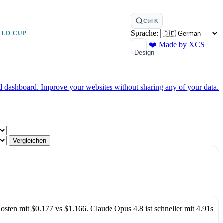
Ctrl K
Sprache:
RLD CUP
❤️ Made by XCS
Design
ed dashboard.
Improve your websites without sharing any of your data.
Vergleichen
Kosten mit
$0.177
vs
$1.166
.
Claude Opus 4.8
ist schneller mit
4.91s