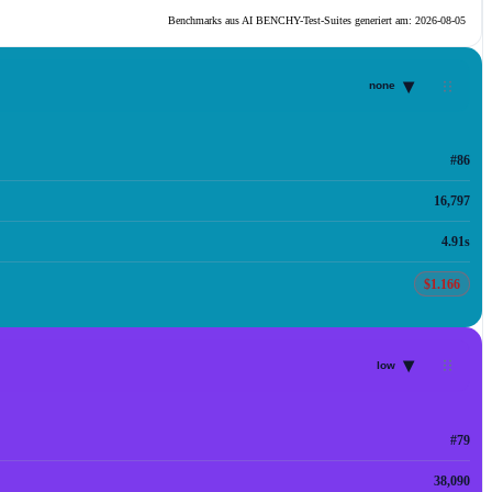
Benchmarks aus AI BENCHY-Test-Suites generiert am:
2026-08-05
▾
none
#86
16,797
4.91s
$1.166
▾
low
#79
38,090