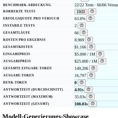
22/22 Tests · 66/66 Versu
BENCHMARK-ABDECKUNG
KORREKTE TESTS
13/22
63.6%
ERFOLGSQUOTE PRO VERSUCH
2
INSTABILE TESTS
66
GESAMTLÄUFE
8.969
KOSTEN PRO ERGEBNIS
$1.166
GESAMTKOSTEN
$5.000 / 1M
EINGABEPREIS
$25.000 / 1M
AUSGABEPREIS
149,206
GESAMTE EINGABE-TOKEN
16,797
AUSGABE-TOKEN
0
DENK-TOKEN
4.91s
ANTWORTZEIT (DURCHSCHNITT)
35.03s
ANTWORTZEIT (MAXIMUM)
108.03s
ANTWORTZEIT (GESAMT)
Modell-Generierungs-Showcase