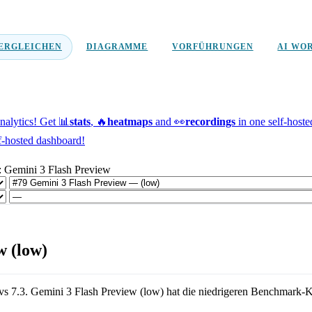
ERGLEICHEN
DIAGRAMME
VORFÜHRUNGEN
AI WO
alytics!
Get 📊
stats
, 🔥
heatmaps
and 👀
recordings
in one self-host
f-hosted dashboard!
: Gemini 3 Flash Preview
w (low)
vs
7.3
.
Gemini 3 Flash Preview (low)
hat die niedrigeren Benchmark-