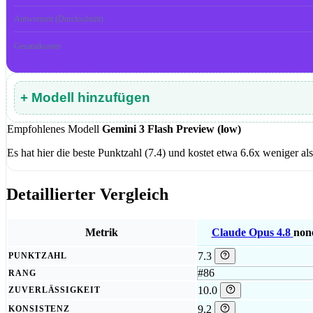
Antwortzeit (Durchschnitt)
Gesamtkosten
+ Modell hinzufügen
Empfohlenes Modell
Gemini 3 Flash Preview (low)
Es hat hier die beste Punktzahl (7.4) und kostet etwa 6.6x weniger a
Detaillierter Vergleich
Metrik
Claude Opus 4.8
non
7.3
PUNKTZAHL
#86
RANG
10.0
ZUVERLÄSSIGKEIT
9.2
KONSISTENZ