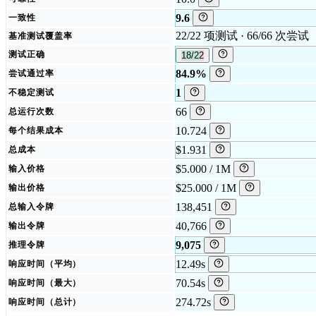
9.6
一致性
22/22 项测试 · 66/66 次尝试
基准测试覆盖率
测试正确
18/22
84.9%
尝试通过率
1
不稳定测试
66
总运行次数
10.724
每个结果成本
$1.931
总成本
$5.000 / 1M
输入价格
$25.000 / 1M
输出价格
138,451
总输入令牌
40,766
输出令牌
9,075
推理令牌
12.49s
响应时间（平均）
70.54s
响应时间（最大）
274.72s
响应时间（总计）