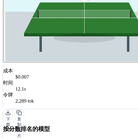
成本
$0.007
时间
12.1s
令牌
2,289 tok
下
复
载
制
按分数排名的模型
PNG
图
片