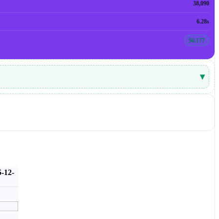
38,090
6.28s
$0.177
▾
-12-