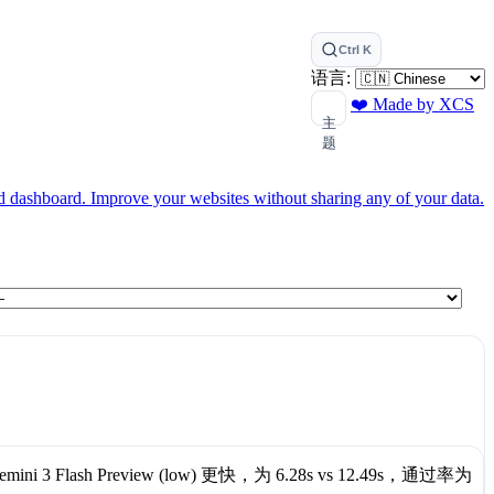
Ctrl K
语言:
❤️ Made by XCS
主
题
ed dashboard.
Improve your websites without sharing any of your data.
emini 3 Flash Preview (low)
更快，为
6.28s
vs
12.49s
，通过率为