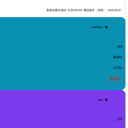
基准结果生成自 AI BENCHY 测试套件，时间：:
2026-08-07
▾
medium
#19
49,841
12.49s
$1.931
▾
low
#79