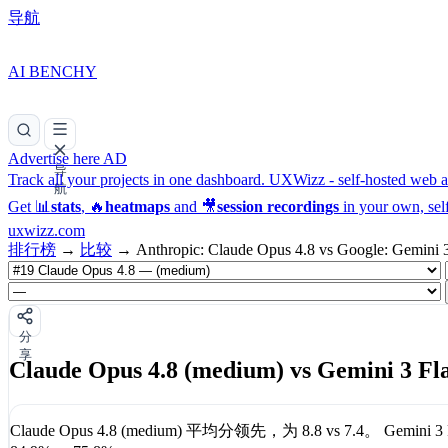
导航
AI BENCHY
Advertise here
AD
导
Track all your projects in one dashboard.
UXWizz - self-hosted web an
航
Get 📊
stats
, 🔥
heatmaps
and 🎥
session recordings
in your own, sel
uxwizz.com
排行榜
→
比较
→
Anthropic: Claude Opus 4.8 vs Google: Gemini 
分
享
Claude Opus 4.8 (medium) vs Gemini 3 Fla
Claude Opus 4.8 (medium)
平均分领先，为
8.8
vs
7.4
。
Gemini 3 