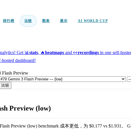
排行榜
比较
图表
展示
AI WORLD CUP
alytics!
Get 📊
stats
, 🔥
heatmaps
and 👀
recordings
in one self-host
f-hosted dashboard!
3 Flash Preview
比较
sh Preview (low)
Flash Preview (low)
benchmark 成本更低，为
$0.177
vs
$1.931
。
G