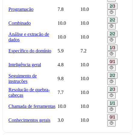
2/3
Programação
7.8
10.0
2/2
Combinado
10.0
10.0
Análise e extração de
2/2
10.0
10.0
dados
1/3
Específico do domínio
5.9
7.2
0/1
Inteligência geral
4.8
10.0
Seguimento de
2/2
9.8
10.0
instruções
Resolução de quebra-
2/3
7.7
10.0
cabeças
1/1
Chamada de ferramentas
10.0
10.0
0/1
Conhecimentos gerais
3.0
10.0