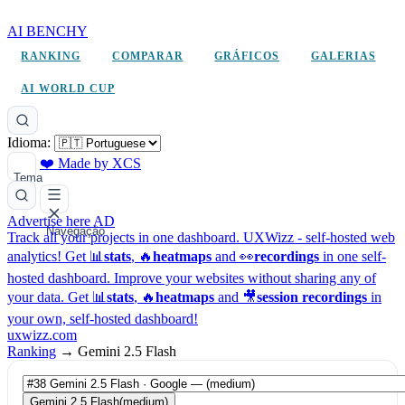
AI BENCHY
RANKING
COMPARAR
GRÁFICOS
GALERIAS
AI WORLD CUP
Idioma:
❤️ Made by XCS
Tema
Advertise here
AD
Navegação
Track all your projects in one dashboard.
UXWizz - self-hosted web
analytics!
Get 📊
stats
, 🔥
heatmaps
and 👀
recordings
in one self-
hosted dashboard.
Improve your websites without sharing any of
your data. Get 📊
stats
, 🔥
heatmaps
and 🎥
session recordings
in
your own, self-hosted dashboard!
uxwizz.com
Ranking
→
Gemini 2.5 Flash
Gemini 2.5 Flash
(medium)