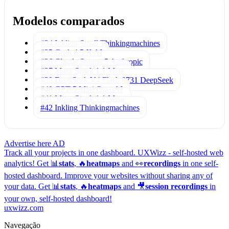
Modelos comparados
#34 Inkling Small
Thinkingmachines
#35 Grok 4.5
X AI
#36 Claude Sonnet 5
Anthropic
#37 Muse Spark 1.1
Meta
#39 DeepSeek V4 Flash 0731
DeepSeek
#40 GPT-5 Mini
OpenAI
#41 Muse Spark 1.1
Meta
#42 Inkling
Thinkingmachines
Advertise here
AD
Track all your projects in one dashboard.
UXWizz - self-hosted web
analytics!
Get 📊
stats
, 🔥
heatmaps
and 👀
recordings
in one self-
hosted dashboard.
Improve your websites without sharing any of
your data. Get 📊
stats
, 🔥
heatmaps
and 🎥
session recordings
in
your own, self-hosted dashboard!
uxwizz.com
Navegação