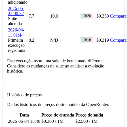
adicionado
2026-05-
22 00:32
7.7
10.0
$0.358
Compara
13/20
Suite
alterada
2026-04-
11 01:44
Primeira
8.2
N/D
$0.319
Compara
13/18
execução
registrada
Esta execução usou uma suite de benchmark diferente.
Considere as mudanças na suite ao analisar a evolução
histórica.
Histórico de preços
Dados históricos de preços deste modelo da OpenRouter.
Data
Preço de entrada
Preço de saída
2026-06-04 15:40
$0.300 / 1M
$2.500 / 1M