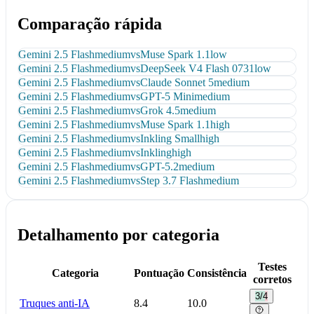
Comparação rápida
Gemini 2.5 Flash
medium
vs
Muse Spark 1.1
low
Gemini 2.5 Flash
medium
vs
DeepSeek V4 Flash 0731
low
Gemini 2.5 Flash
medium
vs
Claude Sonnet 5
medium
Gemini 2.5 Flash
medium
vs
GPT-5 Mini
medium
Gemini 2.5 Flash
medium
vs
Grok 4.5
medium
Gemini 2.5 Flash
medium
vs
Muse Spark 1.1
high
Gemini 2.5 Flash
medium
vs
Inkling Small
high
Gemini 2.5 Flash
medium
vs
Inkling
high
Gemini 2.5 Flash
medium
vs
GPT-5.2
medium
Gemini 2.5 Flash
medium
vs
Step 3.7 Flash
medium
Detalhamento por categoria
Testes
Categoria
Pontuação
Consistência
corretos
3/4
Truques anti-IA
8.4
10.0