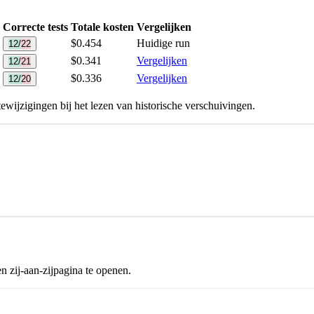
Correcte tests
Totale kosten
Vergelijken
$0.454
Huidige run
12/22
$0.341
Vergelijken
12/21
$0.336
Vergelijken
12/20
wijzigingen bij het lezen van historische verschuivingen.
n zij-aan-zijpagina te openen.