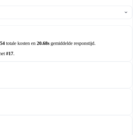
454
totale kosten en
20.68s
gemiddelde responstijd.
met
#17
.