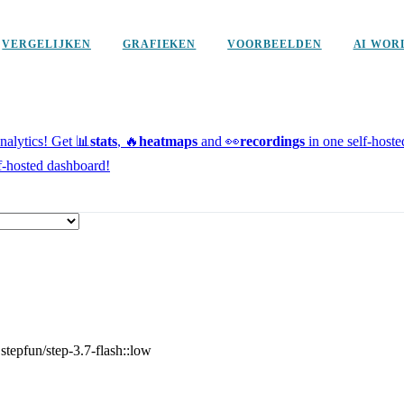
VERGELIJKEN
GRAFIEKEN
VOORBEELDEN
AI WOR
alytics!
Get 📊
stats
, 🔥
heatmaps
and 👀
recordings
in one self-host
f-hosted dashboard!
stepfun/step-3.7-flash::low