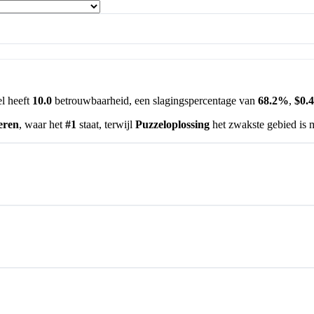
l heeft
10.0
betrouwbaarheid, een slagingspercentage van
68.2%
,
$0.
eren
, waar het
#1
staat, terwijl
Puzzeloplossing
het zwakste gebied is 