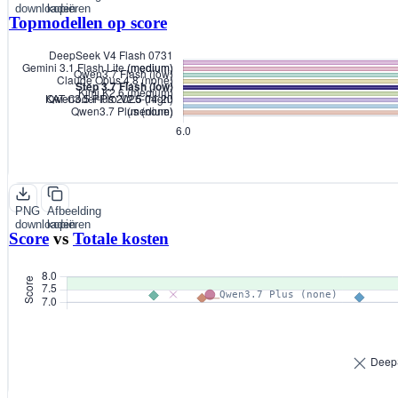
downloaden
kopiëren
Topmodellen op score
PNG
Afbeelding
downloaden
kopiëren
Score
vs
Totale kosten