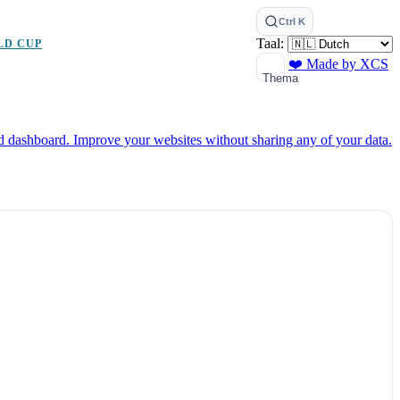
Ctrl K
Taal:
LD CUP
❤️ Made by XCS
Thema
ed dashboard.
Improve your websites without sharing any of your data.