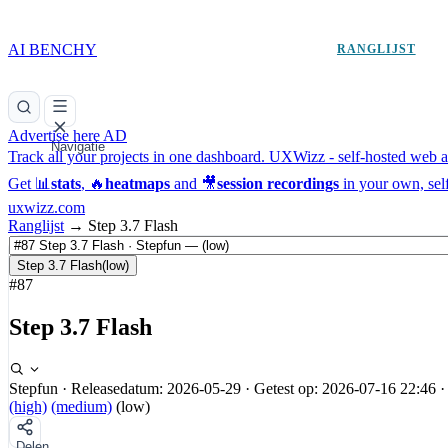
AI BENCHY
RANGLIJST
Advertise here
AD
Navigatie
Track all your projects in one dashboard.
UXWizz - self-hosted web an
Get 📊
stats
, 🔥
heatmaps
and 🎥
session recordings
in your own, sel
uxwizz.com
Ranglijst
→
Step 3.7 Flash
Step 3.7 Flash
(low)
#87
Step 3.7 Flash
Stepfun
·
Releasedatum: 2026-05-29
·
Getest op: 2026-07-16 22:46
·
(high)
(medium)
(low)
Delen