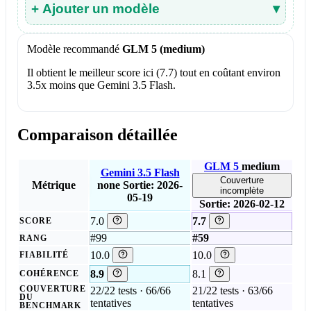
+ Ajouter un modèle
▾
Modèle recommandé
GLM 5 (medium)
Il obtient le meilleur score ici (7.7) tout en coûtant environ
3.5x moins que Gemini 3.5 Flash.
Comparaison détaillée
GLM 5
medium
Gemini 3.5 Flash
Couverture
Métrique
none
Sortie: 2026-
incomplète
05-19
Sortie: 2026-02-12
7.0
7.7
SCORE
#99
#59
RANG
10.0
10.0
FIABILITÉ
8.9
8.1
COHÉRENCE
COUVERTURE
22/22 tests · 66/66
21/22 tests · 63/66
DU
tentatives
tentatives
BENCHMARK