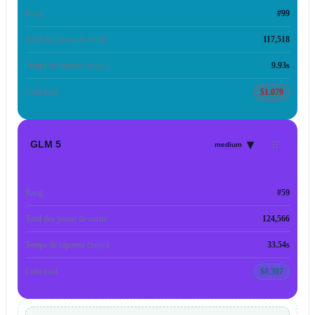
Rang
#99
Total des jetons de sortie
117,518
Temps de réponse (moy.)
9.93s
Coût total
$1.079
▾
GLM 5
medium
Rang
#59
Total des jetons de sortie
124,566
Temps de réponse (moy.)
33.54s
Coût total
$0.307