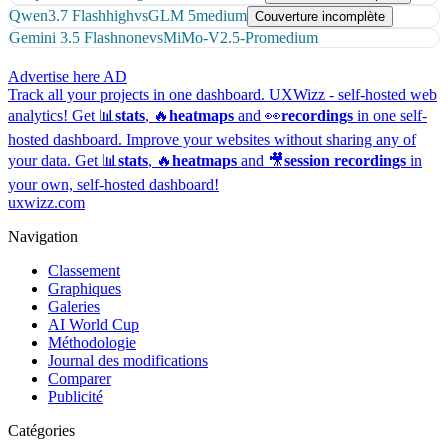
Qwen3.7 Flash
high
vs
GLM 5
medium
Couverture incomplète
Gemini 3.5 Flash
none
vs
MiMo-V2.5-Pro
medium
Advertise here
AD
Track all your projects in one dashboard.
UXWizz - self-hosted web
analytics!
Get 📊
stats
, 🔥
heatmaps
and 👀
recordings
in one self-
hosted dashboard.
Improve your websites without sharing any of
your data. Get 📊
stats
, 🔥
heatmaps
and 🎥
session recordings
in
your own, self-hosted dashboard!
uxwizz.com
Navigation
Classement
Graphiques
Galeries
AI World Cup
Méthodologie
Journal des modifications
Comparer
Publicité
Catégories