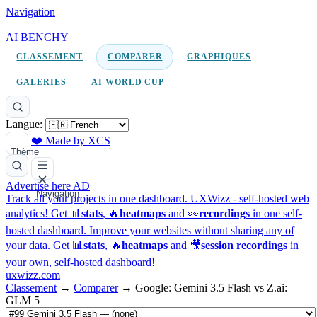
Navigation
AI BENCHY
CLASSEMENT
COMPARER
GRAPHIQUES
GALERIES
AI WORLD CUP
Langue:
❤️ Made by XCS
Thème
Advertise here
AD
Navigation
Track all your projects in one dashboard.
UXWizz - self-hosted web
analytics!
Get 📊
stats
, 🔥
heatmaps
and 👀
recordings
in one self-
hosted dashboard.
Improve your websites without sharing any of
your data. Get 📊
stats
, 🔥
heatmaps
and 🎥
session recordings
in
your own, self-hosted dashboard!
uxwizz.com
Classement
→
Comparer
→
Google: Gemini 3.5 Flash vs Z.ai:
GLM 5