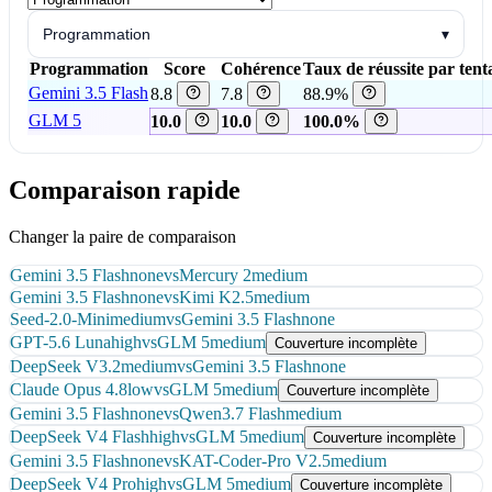
Programmation
▾
Programmation
Score
Cohérence
Taux de réussite par tent
Gemini 3.5 Flash
8.8
7.8
88.9%
GLM 5
10.0
10.0
100.0%
Comparaison rapide
Changer la paire de comparaison
Gemini 3.5 Flash
none
vs
Mercury 2
medium
Gemini 3.5 Flash
none
vs
Kimi K2.5
medium
Seed-2.0-Mini
medium
vs
Gemini 3.5 Flash
none
GPT-5.6 Luna
high
vs
GLM 5
medium
Couverture incomplète
DeepSeek V3.2
medium
vs
Gemini 3.5 Flash
none
Claude Opus 4.8
low
vs
GLM 5
medium
Couverture incomplète
Gemini 3.5 Flash
none
vs
Qwen3.7 Flash
medium
DeepSeek V4 Flash
high
vs
GLM 5
medium
Couverture incomplète
Gemini 3.5 Flash
none
vs
KAT-Coder-Pro V2.5
medium
DeepSeek V4 Pro
high
vs
GLM 5
medium
Couverture incomplète