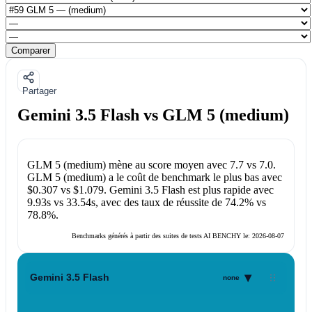
Comparer
Partager
Gemini 3.5 Flash vs GLM 5 (medium)
GLM 5 (medium)
mène au score moyen avec
7.7
vs
7.0
.
GLM 5 (medium)
a le coût de benchmark le plus bas avec
$0.307
vs
$1.079
.
Gemini 3.5 Flash
est plus rapide avec
9.93s
vs
33.54s
, avec des taux de réussite de
74.2%
vs
78.8%
.
Benchmarks générés à partir des suites de tests AI BENCHY le:
2026-08-07
▾
Gemini 3.5 Flash
none