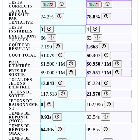
TESTS
15/22
15/21
CORRECTS
TAUX DE
RÉUSSITE
74.2%
78.8%
PAR
TENTATIVE
TESTS
3
4
INSTABLES
EXÉCUTIONS
66
63
TOTALES
COÛT PAR
7.190
1.668
RÉSULTAT
$1.079
$0.307
COÛT TOTAL
PRIX
$1.500 / 1M
$0.950 / 1M
D'ENTRÉE
PRIX DE
$9.000 / 1M
$2.551 / 1M
SORTIE
TOTAL DES
13,843
35,224
JETONS
D'ENTRÉE
JETONS DE
117,518
21,570
SORTIE
JETONS DE
0
102,996
RAISONNEME
NT
TEMPS DE
9.93s
33.54s
RÉPONSE
(MOY.)
TEMPS DE
64.36s
99.85s
RÉPONSE
(MAX)
TEMPS DE