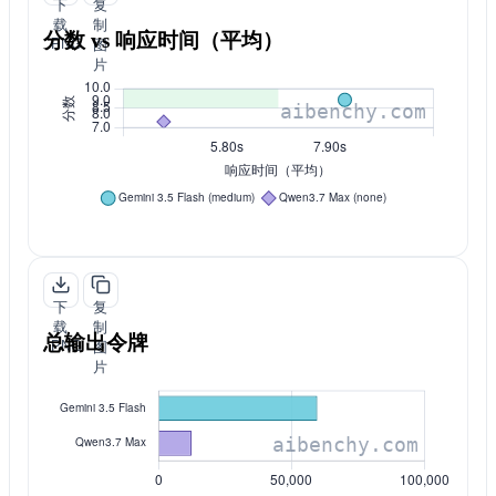
下
复
载
制
分数 vs 响应时间（平均）
PNG
图
片
下
复
载
制
总输出令牌
PNG
图
片