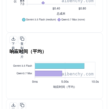
下
复
载
制
响应时间（平均）
PNG
图
片