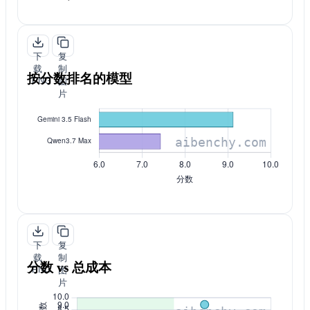
下
复
载
制
按分数排名的模型
PNG
图
片
下
复
载
制
分数 vs 总成本
PNG
图
片