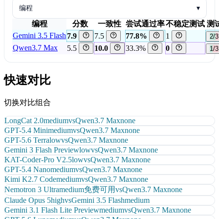
编程
▾
编程
分数
一致性
尝试通过率
不稳定测试
测
Gemini 3.5 Flash
7.9
7.5
77.8%
1
2/3
Qwen3.7 Max
5.5
10.0
33.3%
0
1/3
快速对比
切换对比组合
LongCat 2.0
medium
vs
Qwen3.7 Max
none
GPT-5.4 Mini
medium
vs
Qwen3.7 Max
none
GPT-5.6 Terra
low
vs
Qwen3.7 Max
none
Gemini 3 Flash Preview
low
vs
Qwen3.7 Max
none
KAT-Coder-Pro V2.5
low
vs
Qwen3.7 Max
none
GPT-5.4 Nano
medium
vs
Qwen3.7 Max
none
Kimi K2.7 Code
medium
vs
Qwen3.7 Max
none
Nemotron 3 Ultra
medium
免费可用
vs
Qwen3.7 Max
none
Claude Opus 5
high
vs
Gemini 3.5 Flash
medium
Gemini 3.1 Flash Lite Preview
medium
vs
Qwen3.7 Max
none