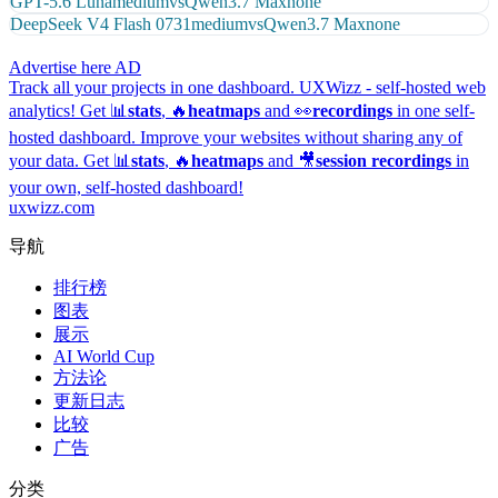
GPT-5.6 Luna
medium
vs
Qwen3.7 Max
none
DeepSeek V4 Flash 0731
medium
vs
Qwen3.7 Max
none
Advertise here
AD
Track all your projects in one dashboard.
UXWizz - self-hosted web
analytics!
Get 📊
stats
, 🔥
heatmaps
and 👀
recordings
in one self-
hosted dashboard.
Improve your websites without sharing any of
your data. Get 📊
stats
, 🔥
heatmaps
and 🎥
session recordings
in
your own, self-hosted dashboard!
uxwizz.com
导航
排行榜
图表
展示
AI World Cup
方法论
更新日志
比较
广告
分类