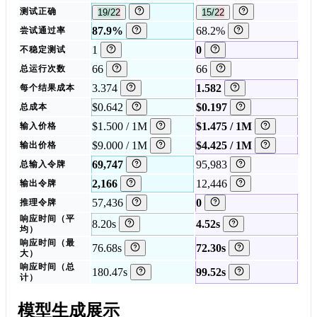
测试正确
19/22
15/22
87.9%
68.2%
尝试通过率
1
0
不稳定测试
66
66
总运行次数
3.374
1.582
每个结果成本
$0.642
$0.197
总成本
$1.500 / 1M
$1.475 / 1M
输入价格
$9.000 / 1M
$4.425 / 1M
输出价格
69,747
95,983
总输入令牌
2,166
12,446
输出令牌
57,436
0
推理令牌
响应时间（平
8.20s
4.52s
均）
响应时间（最
76.68s
72.30s
大）
响应时间（总
180.47s
99.52s
计）
模型生成展示