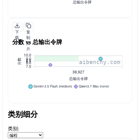
下
复
载
制
分数 vs 总输出令牌
PNG
图
片
类别细分
类别: