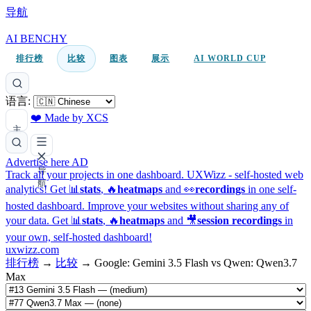
导航
AI BENCHY
排行榜
比较
图表
展示
AI WORLD CUP
语言:
❤️ Made by XCS
主
题
Advertise here
AD
导
Track all your projects in one dashboard.
UXWizz - self-hosted web
航
analytics!
Get 📊
stats
, 🔥
heatmaps
and 👀
recordings
in one self-
hosted dashboard.
Improve your websites without sharing any of
your data. Get 📊
stats
, 🔥
heatmaps
and 🎥
session recordings
in
your own, self-hosted dashboard!
uxwizz.com
排行榜
→
比较
→
Google: Gemini 3.5 Flash vs Qwen: Qwen3.7
Max