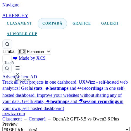
Navigare
AI BENCHY
CLASAMENT
COMPARĂ
GRAFICE
GALERII
AI WORLD CUP
Limbă:
❤️ Made by XCS
Temă
Advertise here
AD
Navigare
Track all your projects in one dashboard.
UXWizz - self-hosted web
analytics!
Get 📊
stats
, 🔥
heatmaps
and 👀
recordings
in one self-
hosted dashboard.
Improve your websites without sharing any of
your data. Get 📊
stats
, 🔥
heatmaps
and 🎥
session recordings
in
your own, self-hosted dashboard!
uxwizz.com
Clasament
→
Compară
→
OpenAI: GPT-5.5 vs Qwen3.6 Plus
Preview