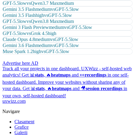
GPT-5.5
low
vs
Qwen3.7 Max
medium
Gemini 3.5 Flash
medium
vs
GPT-5.5
low
Gemini 3.5 Flash
high
vs
GPT-5.5
low
GPT-5.5
low
vs
Qwen3.8 Max
medium
Gemini 3 Flash Preview
medium
vs
GPT-5.5
low
GPT-5.5
low
vs
Grok 4.5
high
Claude Opus 4.8
medium
vs
GPT-5.5
low
Gemini 3.6 Flash
medium
vs
GPT-5.5
low
Muse Spark 1.2
high
vs
GPT-5.5
low
Advertise here
AD
Track all your projects in one dashboard.
UXWizz - self-hosted web
analytics!
Get 📊
stats
, 🔥
heatmaps
and 👀
recordings
in one self-
hosted dashboard.
Improve your websites without sharing any of
your data. Get 📊
stats
, 🔥
heatmaps
and 🎥
session recordings
in
your own, self-hosted dashboard!
uxwizz.com
Navigare
Clasament
Grafice
Galerii