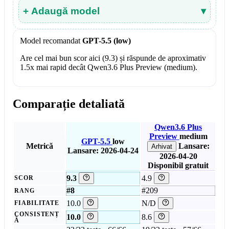
+ Adaugă model
▾
Model recomandat
GPT-5.5 (low)
Are cel mai bun scor aici (9.3) și răspunde de aproximativ
1.5x mai rapid decât Qwen3.6 Plus Preview (medium).
Comparație detaliată
Qwen3.6 Plus
Preview
medium
GPT-5.5
low
Metrică
Lansare:
Arhivat
Lansare: 2026-04-24
2026-04-20
Disponibil gratuit
9.3
4.9
SCOR
#8
#209
RANG
10.0
N/D
FIABILITATE
CONSISTENȚ
10.0
8.6
Ă