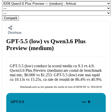
Compară
Distribuie
GPT-5.5 (low) vs Qwen3.6 Plus
Preview (medium)
GPT-5.5 (low)
conduce la scorul mediu cu
9.3
vs
4.9
.
Qwen3.6 Plus Preview (medium)
are costul de benchmark
mai mic,
$0.000
vs
$1.253
.
GPT-5.5 (low)
este mai rapid
cu
10.13s
vs
15.25s
, cu rate de reușită de
86.4%
vs
40.9%
.
Benchmark-urile au fost generate din suitele de teste AI BENCHY la:
2026-08-05
▾
GPT-5.5
low