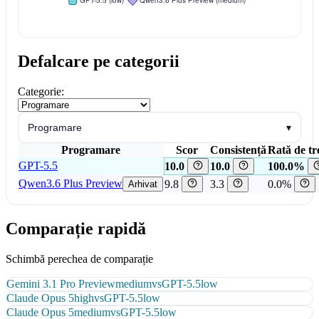
Defalcare pe categorii
Categorie:
Programare
▾
Programare
Scor
Consistență
Rată de tr
GPT-5.5
10.0
10.0
100.0%
Qwen3.6 Plus Preview
9.8
3.3
0.0%
Arhivat
Comparație rapidă
Schimbă perechea de comparație
Gemini 3.1 Pro Preview
medium
vs
GPT-5.5
low
Claude Opus 5
high
vs
GPT-5.5
low
Claude Opus 5
medium
vs
GPT-5.5
low