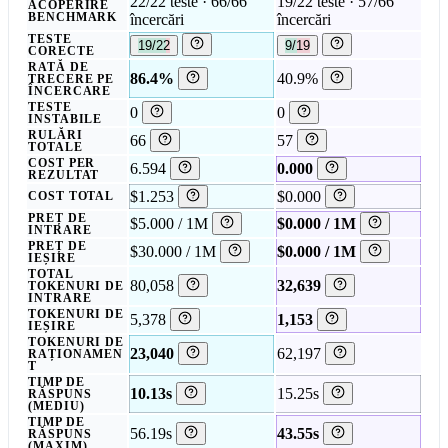
22/22 teste · 66/66
19/22 teste · 57/66
ACOPERIRE
BENCHMARK
încercări
încercări
TESTE
19/22
9/19
CORECTE
RATĂ DE
86.4%
40.9%
TRECERE PE
ÎNCERCARE
TESTE
0
0
INSTABILE
RULĂRI
66
57
TOTALE
COST PER
6.594
0.000
REZULTAT
$1.253
$0.000
COST TOTAL
PREȚ DE
$5.000 / 1M
$0.000 / 1M
INTRARE
PREȚ DE
$30.000 / 1M
$0.000 / 1M
IEȘIRE
TOTAL
80,058
32,639
TOKENURI DE
INTRARE
TOKENURI DE
5,378
1,153
IEȘIRE
TOKENURI DE
23,040
62,197
RAȚIONAMEN
T
TIMP DE
10.13s
15.25s
RĂSPUNS
(MEDIU)
TIMP DE
56.19s
43.55s
RĂSPUNS
(MAXIM)