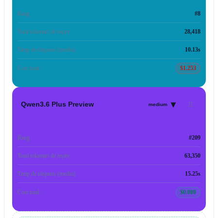
Rang
#8
Total tokenuri de ieșire
28,418
Timp de răspuns (mediu)
10.13s
Cost total
$1.253
▾
Qwen3.6 Plus Preview
medium
Rang
#209
Total tokenuri de ieșire
63,350
Timp de răspuns (mediu)
15.25s
Cost total
$0.000