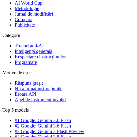
AI World Cup
Metodologie
Jurnal de modificări
Compară
Publicitate
Categorii
Trucuri anti-AI
Inteligență generală
Respectarea instrucțiunilor
Programare
Motive de eșec
Răspuns greșit
Nu a urmat instrucțiunile
Eroare API
Apel de instrument invalid
Top 5 models
#1 Google: Gemini 3.6 Flash
#2 Google: Gemini 3.6 Flash
#3 Google: Gemini 3 Flash Preview
#4 Google: Gemini 3.5 Flash