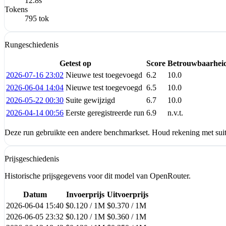
12.8s
Tokens
795 tok
Rungeschiedenis
Getest op
Score
Betrouwbaarhei
2026-07-16 23:02
Nieuwe test toegevoegd
6.2
10.0
2026-06-04 14:04
Nieuwe test toegevoegd
6.5
10.0
2026-05-22 00:30
Suite gewijzigd
6.7
10.0
2026-04-14 00:56
Eerste geregistreerde run
6.9
n.v.t.
Deze run gebruikte een andere benchmarkset. Houd rekening met suite
Prijsgeschiedenis
Historische prijsgegevens voor dit model van OpenRouter.
Datum
Invoerprijs
Uitvoerprijs
2026-06-04 15:40
$0.120 / 1M
$0.370 / 1M
2026-06-05 23:32
$0.120 / 1M
$0.360 / 1M