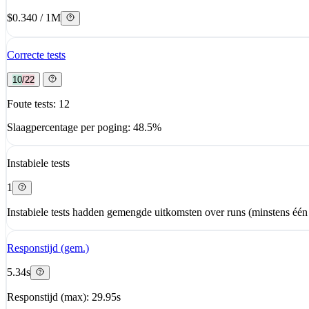
$0.340 / 1M
Correcte tests
10/22
Foute tests: 12
Slaagpercentage per poging: 48.5%
Instabiele tests
1
Instabiele tests hadden gemengde uitkomsten over runs (minstens één 
Responstijd (gem.)
5.34s
Responstijd (max): 29.95s