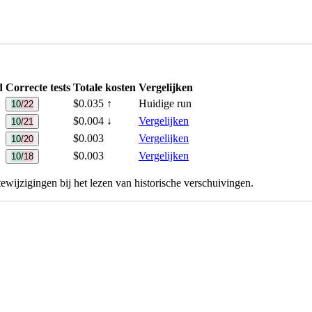
d
Correcte tests
Totale kosten
Vergelijken
$0.035
↑
Huidige run
10/22
$0.004
↓
Vergelijken
10/21
$0.003
Vergelijken
10/20
$0.003
Vergelijken
10/18
wijzigingen bij het lezen van historische verschuivingen.