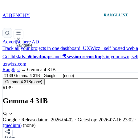
AI BENCHY
RANGLIJST
Advertise here
AD
Navigatie
Track all your projects in one dashboard.
UXWizz - self-hosted web an
Get 📊
stats
, 🔥
heatmaps
and 🎥
session recordings
in your own, sel
uxwizz.com
Ranglijst
→
Gemma 4 31B
Gemma 4 31B
(none)
#139
Gemma 4 31B
Google
·
Releasedatum: 2026-04-02
·
Getest op: 2026-07-16 23:02
·
(medium)
(none)
Delen