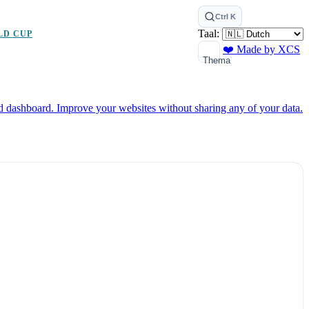
Ctrl K
Taal:
LD CUP
❤️ Made by XCS
Thema
ed dashboard.
Improve your websites without sharing any of your data.