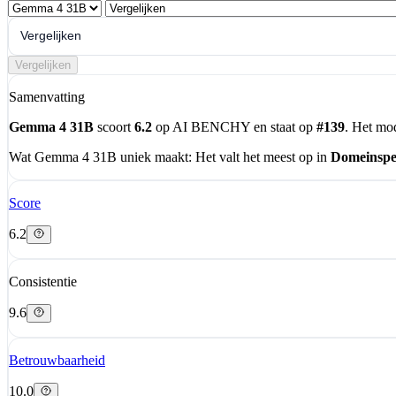
Vergelijken
Vergelijken
Samenvatting
Gemma 4 31B
scoort
6.2
op AI BENCHY en staat op
#139
. Het mo
Wat Gemma 4 31B uniek maakt:
Het valt het meest op in
Domeinspec
Score
6.2
Consistentie
9.6
Betrouwbaarheid
10.0