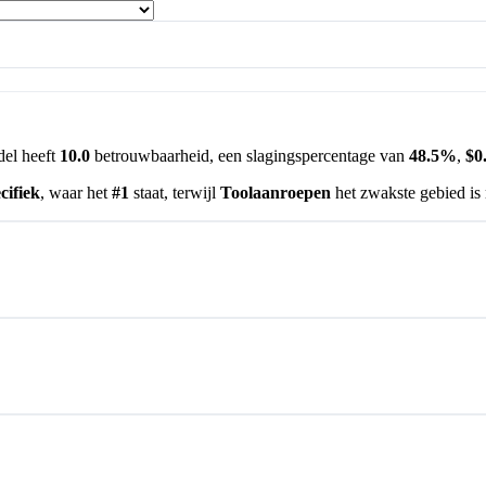
del heeft
10.0
betrouwbaarheid, een slagingspercentage van
48.5%
,
$0
ifiek
, waar het
#1
staat, terwijl
Toolaanroepen
het zwakste gebied is