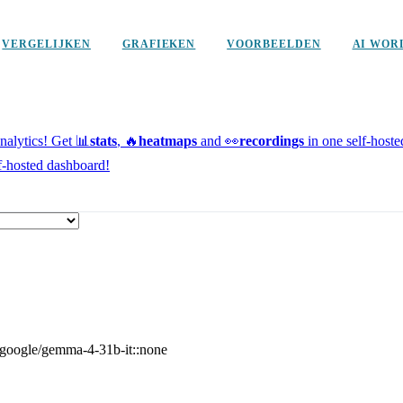
VERGELIJKEN
GRAFIEKEN
VOORBEELDEN
AI WOR
alytics!
Get 📊
stats
, 🔥
heatmaps
and 👀
recordings
in one self-host
f-hosted dashboard!
google/gemma-4-31b-it::none