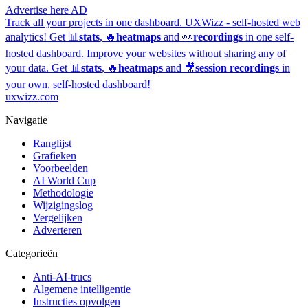
Advertise here
AD
Track all your projects in one dashboard.
UXWizz - self-hosted web
analytics!
Get 📊
stats
, 🔥
heatmaps
and 👀
recordings
in one self-
hosted dashboard.
Improve your websites without sharing any of
your data. Get 📊
stats
, 🔥
heatmaps
and 🎥
session recordings
in
your own, self-hosted dashboard!
uxwizz.com
Navigatie
Ranglijst
Grafieken
Voorbeelden
AI World Cup
Methodologie
Wijzigingslog
Vergelijken
Adverteren
Categorieën
Anti-AI-trucs
Algemene intelligentie
Instructies opvolgen