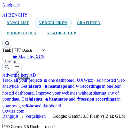
Navigatie
AI BENCHY
RANGLIJST
VERGELIJKEN
GRAFIEKEN
VOORBEELDEN
AI WORLD CUP
Taal:
❤️ Made by XCS
Thema
Advertise here
AD
Navigatie
Track all your projects in one dashboard.
UXWizz - self-hosted web
analytics!
Get 📊
stats
, 🔥
heatmaps
and 👀
recordings
in one self-
hosted dashboard.
Improve your websites without sharing any of
your data. Get 📊
stats
, 🔥
heatmaps
and 🎥
session recordings
in
your own, self-hosted dashboard!
uxwizz.com
Ranglijst
→
Vergelijken
→
Google: Gemini 3.5 Flash vs Z.ai: GLM
5