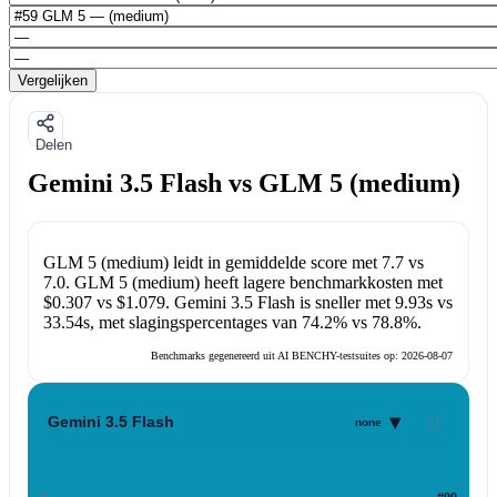
Vergelijken
Delen
Gemini 3.5 Flash vs GLM 5 (medium)
GLM 5 (medium)
leidt in gemiddelde score met
7.7
vs
7.0
.
GLM 5 (medium)
heeft lagere benchmarkkosten met
$0.307
vs
$1.079
.
Gemini 3.5 Flash
is sneller met
9.93s
vs
33.54s
, met slagingspercentages van
74.2%
vs
78.8%
.
Benchmarks gegenereerd uit AI BENCHY-testsuites op:
2026-08-07
▾
Gemini 3.5 Flash
none