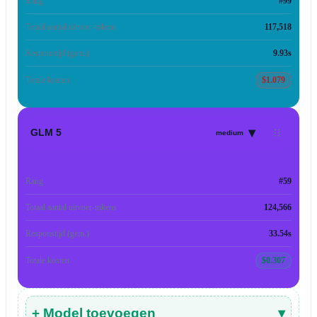
Rang
#99
Totaal aantal uitvoer-tokens
117,518
Responstijd (gem.)
9.93s
Totale kosten
$1.079
▾
GLM 5
medium
Rang
#59
Totaal aantal uitvoer-tokens
124,566
Responstijd (gem.)
33.54s
Totale kosten
$0.307
+ Model toevoegen
▾