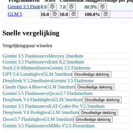
Programmeren
Score
Consistentie
Slaagpercentage per po
Gemini 3.5 Flash
8.8
7.8
88.9%
GLM 5
10.0
10.0
100.0%
Snelle vergelijking
Vergelijkingspaar wisselen
Gemini 3.5 Flash
none
vs
Mercury 2
medium
Gemini 3.5 Flash
none
vs
Kimi K2.5
medium
Seed-2.0-Mini
medium
vs
Gemini 3.5 Flash
none
GPT-5.6 Luna
high
vs
GLM 5
medium
Onvolledige dekking
DeepSeek V3.2
medium
vs
Gemini 3.5 Flash
none
Claude Opus 4.8
low
vs
GLM 5
medium
Onvolledige dekking
Gemini 3.5 Flash
none
vs
Qwen3.7 Flash
medium
DeepSeek V4 Flash
high
vs
GLM 5
medium
Onvolledige dekking
Gemini 3.5 Flash
none
vs
KAT-Coder-Pro V2.5
medium
DeepSeek V4 Pro
high
vs
GLM 5
medium
Onvolledige dekking
Qwen3.7 Flash
high
vs
GLM 5
medium
Onvolledige dekking
Gemini 3.5 Flash
none
vs
MiMo-V2.5-Pro
medium