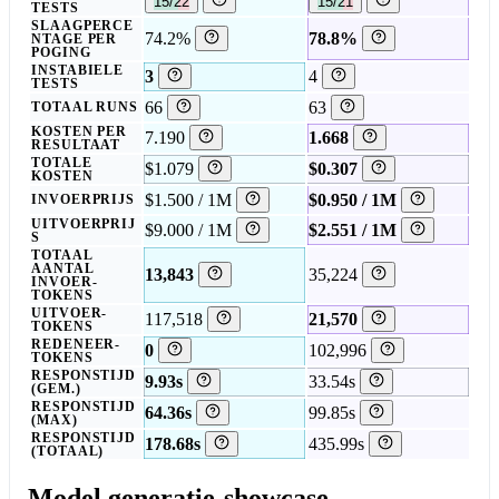
15/22
15/21
TESTS
SLAAGPERCE
74.2%
78.8%
NTAGE PER
POGING
INSTABIELE
3
4
TESTS
66
63
TOTAAL RUNS
KOSTEN PER
7.190
1.668
RESULTAAT
TOTALE
$1.079
$0.307
KOSTEN
$1.500 / 1M
$0.950 / 1M
INVOERPRIJS
UITVOERPRIJ
$9.000 / 1M
$2.551 / 1M
S
TOTAAL
AANTAL
13,843
35,224
INVOER-
TOKENS
UITVOER-
117,518
21,570
TOKENS
REDENEER-
0
102,996
TOKENS
RESPONSTIJD
9.93s
33.54s
(GEM.)
RESPONSTIJD
64.36s
99.85s
(MAX)
RESPONSTIJD
178.68s
435.99s
(TOTAAL)
Model generatie-showcase