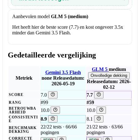
Aanbevolen model
GLM 5 (medium)
Het heeft hier de beste score (7.7) en kost ongeveer 3.5x
minder dan Gemini 3.5 Flash.
Gedetailleerde vergelijking
GLM 5
medium
Gemini 3.5 Flash
Onvolledige dekking
Metriek
none
Releasedatum:
Releasedatum: 2026-
2026-05-19
02-12
7.0
7.7
SCORE
#99
#59
RANG
BETROUWBA
10.0
10.0
ARHEID
CONSISTENTI
8.9
8.1
E
22/22 tests · 66/66
21/22 tests · 63/66
BENCHMARK
DEKKING
pogingen
pogingen
CORRECTE